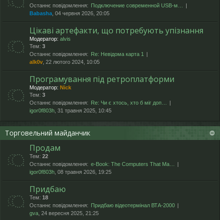
Останнє повідомлення:
Подключение современной USB-м…
Babasha
, 04 червня 2026, 20:05
Цікаві артефакти, що потребують упізнання
Модератор:
alvis
Тем:
3
Останнє повідомлення:
Re: Невідома карта 1
alk0v
, 22 лютого 2024, 10:05
Програмування під ретроплатформи
Модератор:
Nick
Тем:
3
Останнє повідомлення:
Re: Чи є хтось, хто б міг доп…
igor0f803h
, 31 травня 2025, 10:45
Торговельний майданчик
Продам
Тем:
22
Останнє повідомлення:
e-Book: The Computers That Ma…
igor0f803h
, 08 травня 2026, 19:25
Придбаю
Тем:
18
Останнє повідомлення:
Придбаю відеотермінал ВТА-2000
gva
, 24 вересня 2025, 21:25