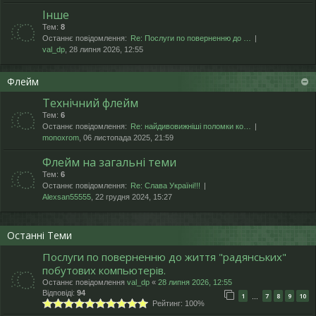
Інше
Тем:
8
Останнє повідомлення:
Re: Послуги по поверненню до …
val_dp
, 28 липня 2026, 12:55
Флейм
Технічний флейм
Тем:
6
Останнє повідомлення:
Re: найдивовижніші поломки ко…
monoxrom
, 06 листопада 2025, 21:59
Флейм на загальні теми
Тем:
6
Останнє повідомлення:
Re: Слава Україні!!!
Alexsan55555
, 22 грудня 2024, 15:27
Останні Теми
Послуги по поверненню до життя "радянських"
побутових компьютерів.
Останнє повідомлення
val_dp
«
28 липня 2026, 12:55
Відповіді:
94
1
7
8
9
10
…
Рейтинг: 100%