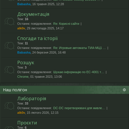
Babasha
, 16 травня 2025, 12:28
Документація
Тем:
16
Останнє повідомлення:
Re: Корисні сайти
alk0v
, 29 листопада 2025, 14:17
Спогади та історії
Тем:
11
Останнє повідомлення:
Re: Игровые автоматы ТИА-МЦ1 …
Babasha
, 24 березня 2026, 16:48
Розшук
Тем:
3
Останнє повідомлення:
Шукаю інформацію по ЕС-4001 т…
Chrome
, 01 травня 2023, 13:06
Наш полігон
Лабораторія
Тем:
33
Останнє повідомлення:
DC-DC перетворювачі для живле…
alk0v
, 15 лютого 2026, 12:15
Проєкти
Тем:
6