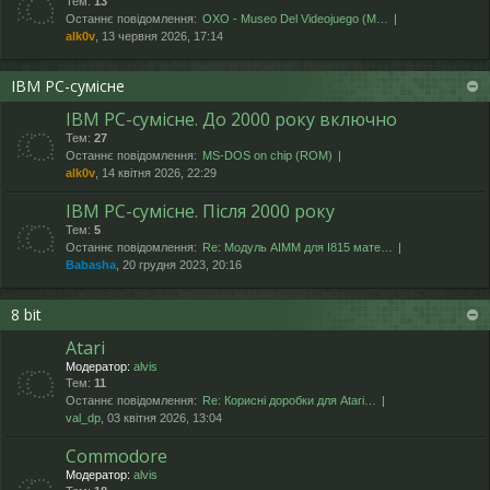
Тем:
13
Останнє повідомлення:
OXO - Museo Del Videojuego (М…
alk0v
, 13 червня 2026, 17:14
IBM PC-сумісне
IBM PC-сумісне. До 2000 року включно
Тем:
27
Останнє повідомлення:
MS-DOS on chip (ROM)
alk0v
, 14 квітня 2026, 22:29
IBM PC-сумісне. Після 2000 року
Тем:
5
Останнє повідомлення:
Re: Модуль AIMM для I815 мате…
Babasha
, 20 грудня 2023, 20:16
8 bit
Atari
Модератор:
alvis
Тем:
11
Останнє повідомлення:
Re: Корисні доробки для Atari…
val_dp
, 03 квітня 2026, 13:04
Commodore
Модератор:
alvis