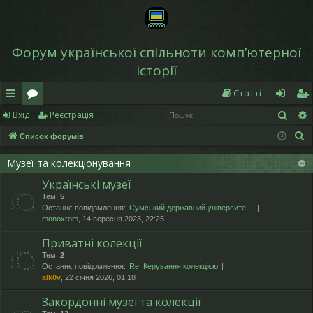
Форум української спільноти компʼютерної
історії
Статті
Пош
Вхід
Реєстрація
в
о
хі
еє
П
Список форумів
и
ру
д
ст
о
дк
м
р
Музеї та колекціонування
ш
Українські музеї
у
и
и
а
Тем:
5
к
й
ці
Останнє повідомлення:
Сумський державний університе…
monoxrom
, 14 вересня 2023, 22:25
д
я
Приватні колекції
ос
Тем:
2
Останнє повідомлення:
Re: Керування колекцією
ту
alk0v
, 22 січня 2026, 01:18
п
Закордонні музеї та колекції