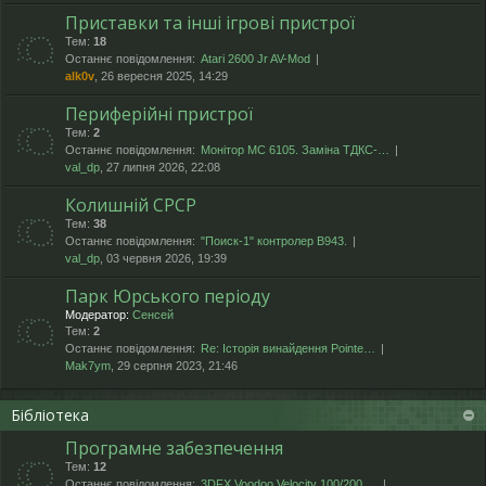
Приставки та інші ігрові пристрої
Тем:
18
Останнє повідомлення:
Atari 2600 Jr AV-Mod
alk0v
, 26 вересня 2025, 14:29
Периферійні пристрої
Тем:
2
Останнє повідомлення:
Монітор МС 6105. Заміна ТДКС-…
val_dp
, 27 липня 2026, 22:08
Колишній СРСР
Тем:
38
Останнє повідомлення:
"Поиск-1" контролер В943.
val_dp
, 03 червня 2026, 19:39
Парк Юрського періоду
Модератор:
Сенсей
Тем:
2
Останнє повідомлення:
Re: Історія винайдення Pointe…
Mak7ym
, 29 серпня 2023, 21:46
Бібліотека
Програмне забезпечення
Тем:
12
Останнє повідомлення:
3DFX Voodoo Velocity 100/200 …