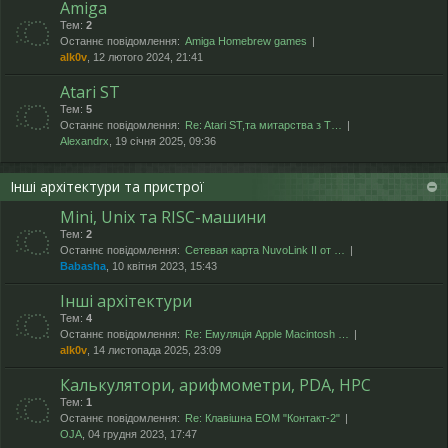
Amiga
Тем:
2
Останнє повідомлення:
Amiga Homebrew games
alk0v
, 12 лютого 2024, 21:41
Atari ST
Тем:
5
Останнє повідомлення:
Re: Atari ST,та митарства з T…
Alexandrx
, 19 січня 2025, 09:36
Інші архітектури та пристрої
Mini, Unix та RISC-машини
Тем:
2
Останнє повідомлення:
Сетевая карта NuvoLink II от …
Babasha
, 10 квітня 2023, 15:43
Інші архітектури
Тем:
4
Останнє повідомлення:
Re: Емуляція Apple Macintosh …
alk0v
, 14 листопада 2025, 23:09
Калькулятори, арифмометри, PDA, HPC
Тем:
1
Останнє повідомлення:
Re: Клавішна ЕОМ "Контакт-2"
OJA
, 04 грудня 2023, 17:47