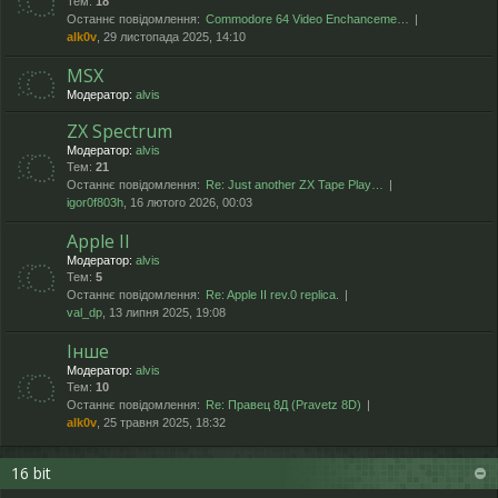
Тем:
18
Останнє повідомлення:
Commodore 64 Video Enchanceme…
alk0v
, 29 листопада 2025, 14:10
MSX
Модератор:
alvis
ZX Spectrum
Модератор:
alvis
Тем:
21
Останнє повідомлення:
Re: Just another ZX Tape Play…
igor0f803h
, 16 лютого 2026, 00:03
Apple II
Модератор:
alvis
Тем:
5
Останнє повідомлення:
Re: Apple II rev.0 replica.
val_dp
, 13 липня 2025, 19:08
Інше
Модератор:
alvis
Тем:
10
Останнє повідомлення:
Re: Правец 8Д (Pravetz 8D)
alk0v
, 25 травня 2025, 18:32
16 bit