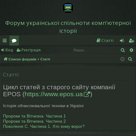
Форум української спільноти компʼютерної
історії
Статті
Пош
Вхід
Реєстрація
в
о
хі
еє
П
Список форумів
Статті
и
ру
д
ст
о
дк
м
р
ш
Статті
у
и
и
а
Цикл статей з старого сайту компанії
к
й
ці
EPOS (
https://www.epos.ua
)
д
я
Історія обчислювальної техніки в Україні
ос
Пророки та Вітчизна. Частина 1
ту
Пророки та Вітчизна. Частина 2
Покоління С. Частина 1. Хто кому ворог?
п