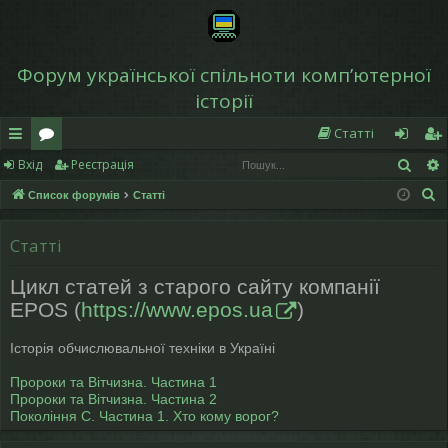
Форум української спільноти компʼютерної
історії
Статті
Пош
Вхід
Реєстрація
в
о
хі
еє
П
Список форумів
Статті
и
ру
д
ст
о
дк
м
р
ш
Статті
у
и
и
а
Цикл статей з старого сайту компанії
к
й
ці
EPOS (
https://www.epos.ua
)
д
я
Історія обчислювальної техніки в Україні
ос
Пророки та Вітчизна. Частина 1
ту
Пророки та Вітчизна. Частина 2
Покоління С. Частина 1. Хто кому ворог?
п