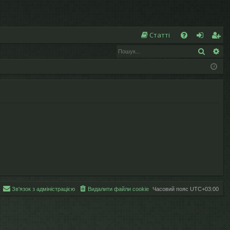
Ш
Статті
Пошук
Ро
Д
хі
еє
о
д
ст
п
р
о
а
м
ці
ог
я
а
Зв'язок з адміністрацією
Видалити файли cookie
Часовий пояс
UTC+03:00