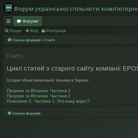
Форум української спільноти компʼютерної
Форуми
Пошук
Вхід
Реєстрація
в
Список форумів
Статті
и
дк
Статті
и
Цикл статей з старого сайту компанії EPO
й
Історія обчислювальної техніки в Україні
д
Пророки та Вітчизна. Частина 1
ос
Пророки та Вітчизна. Частина 2
Покоління С. Частина 1. Хто кому ворог?
ту
п
Список форумів