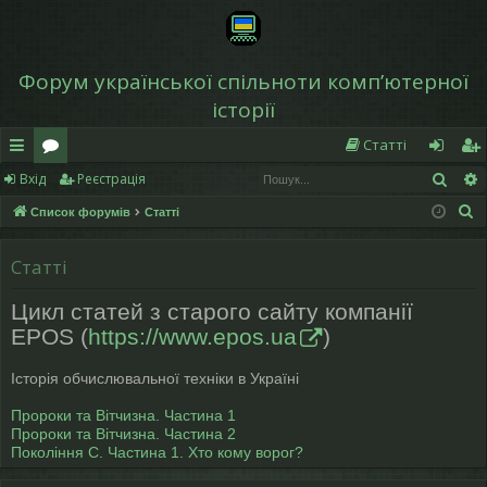
Форум української спільноти компʼютерної
історії
Статті
Пош
Вхід
Реєстрація
в
о
хі
еє
П
Список форумів
Статті
и
ру
д
ст
о
дк
м
р
ш
Статті
у
и
и
а
Цикл статей з старого сайту компанії
к
й
ці
EPOS (
https://www.epos.ua
)
д
я
Історія обчислювальної техніки в Україні
ос
Пророки та Вітчизна. Частина 1
ту
Пророки та Вітчизна. Частина 2
Покоління С. Частина 1. Хто кому ворог?
п