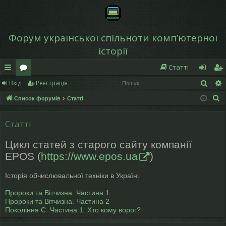
Форум української спільноти компʼютерної
історії
Статті
Пош
Вхід
Реєстрація
в
о
хі
еє
П
Список форумів
Статті
и
ру
д
ст
о
дк
м
р
ш
Статті
у
и
и
а
Цикл статей з старого сайту компанії
к
й
ці
EPOS (
https://www.epos.ua
)
д
я
Історія обчислювальної техніки в Україні
ос
Пророки та Вітчизна. Частина 1
ту
Пророки та Вітчизна. Частина 2
Покоління С. Частина 1. Хто кому ворог?
п