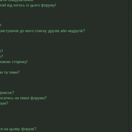
il від когось із цього форуму!
?
ристувачів до мого списку друзів або недругів?
і?
в?
рожню сторінку!
ня та теми?
ідписок?
писатись на певні форуми?
орум?
ти на цьому форумі?