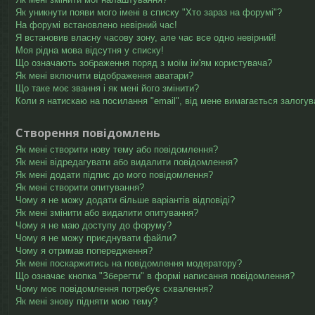
Як уникнути появи мого імені в списку "Хто зараз на форумі"?
На форумі встановлено невірний час!
Я встановив власну часову зону, але час все одно невірний!
Моя рідна мова відсутня у списку!
Що означають зображення поряд з моїм ім'ям користувача?
Як мені включити відображення аватари?
Що таке моє звання і як мені його змінити?
Коли я натискаю на посилання "email", від мене вимагається залогув
Створення повідомлень
Як мені створити нову тему або повідомлення?
Як мені відредагувати або видалити повідомлення?
Як мені додати підпис до мого повідомлення?
Як мені створити опитування?
Чому я не можу додати більше варіантів відповіді?
Як мені змінити або видалити опитування?
Чому я не маю доступу до форуму?
Чому я не можу приєднувати файли?
Чому я отримав попередження?
Як мені поскаржитись на повідомлення модератору?
Що означає кнопка "Зберегти" в формі написання повідомлення?
Чому моє повідомлення потребує схвалення?
Як мені знову підняти мою тему?