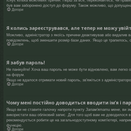
Існує кілька можливих причин. Перш за все, переконайтесь, чи правил
був вам заборонено доступ до форуму. Також можливо, що допущена 
Догори
Я колись зареєструвався, але тепер не можу увій
Можливо, адміністратор з якоїсь причини деактивував або видалив ва
повідомлень, щоб зменшити розмір бази даних. Якщо це трапилось, с
Догори
Я забув пароль!
Не панікуйте! Хоча ваш пароль не може бути відновлено, вам легко о
на форум.
Якщо не вдалося отримати новий пароль, зв'яжіться з адміністратор
Догори
Чому мені постійно доводиться вводити ім’я і па
Якщо ви не ставите галочку напроти пункту
Запам'ятати мене
, ви 
використати ваш обліковий запис. Для того щоб вам не доводилося вв
рекомендується робити це на загальнодоступному комп'ютері, наприкла
функцію.
Догори