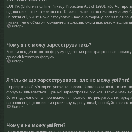
COPPA (Children's Online Privacy Protection Act of 1998), або Акт про
від неповнолітніх, віком менше 13 років, мати на це письмову згоду 
не впевнені, чи це може стосуватись вас або форуму, зверніться за 
питань і не є об'єктом юридичних відносин, окрім вказаних у відповід
Догори
Чому я не можу зареєструватись?
Можливо адміністратор форуму відключив реєстрацію нових користува
до адміністратора форуму.
Догори
Я тільки що зареєструвався, але не можу увійти!
Перевірте свої ім'я користувача та пароль. Якщо вони вірні, то можл
форумах вимагається, щоб усі зареєстровані облікові записи були ак
було надіслано email-повідомлення поштою, дотримуйтесь інструкці
ви впевнені, що ви ввели правильну адресу email, спробуйте зв'язати
Догори
Чому я не можу увійти?