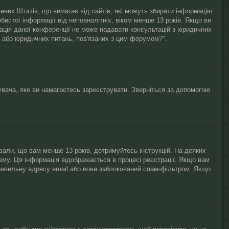
лучених Штатів, що вимагає від сайтів, які можуть збирати інформацію
бистої інформації від неповнолітніх, віком менше 13 років. Якщо ви
рація даної конференції не може надавати консультацій з юридичних
і / або юридичних питань, пов'язаних з цим форумом?".
увача, яке ви намагаєтесь зареєструвати. Зверніться за допомогою
азали, що вам менше 13 років, дотримуйтесь інструкцій. На деяких
ему. Ця інформація відображається в процесі реєстрації. Якщо вам
равильну адресу email або вона заблокований спам-фільтром. Якщо