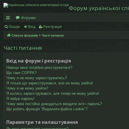
Форум української спі
Форуми
Пошук
Вхід
Реєстрація
в
Список форумів
Часті питання
и
дк
Часті питання
и
Вхід на форум і реєстрація
й
Навіщо мені потрібно реєструватися?
Що таке COPPA?
д
Чому я не можу зареєструватись?
Я тільки що зареєструвався, але не можу увійти!
ос
Чому я не можу увійти?
ту
Я колись зареєструвався, але тепер не можу увійти!
Я забув пароль!
п
Чому мені постійно доводиться вводити ім’я і пароль?
Що робить функція "Видалити файли cookie"?
Параметри та налаштування
Як мені змінити мої налаштування?