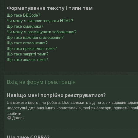
Форматування тексту і типи тем
Що таке BBCode?
Чи можу я використовувати HTML?
Що таке смайлики?
Чи можу я розміщувати зображення?
Що таке важливі оголошення?
Що таке оголошення?
Що таке прикріплені теми?
Що таке закриті теми?
Що таке значок теми?
Вхід на форум і реєстрація
Навіщо мені потрібно реєструватися?
Ви можете цього і не робити. Все залежить від того, як вирішив адмі
недоступні для анонімних користувачів, такі як аватари, приватні по
зробити.
Догори
Що таке COPPA?