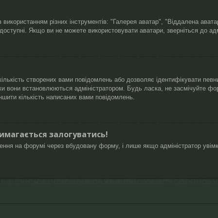
 використанням різних інструментів: "Галерея аватар", "Віддалена ават
 доступні. Якщо ви не можете використовувати аватари, зверніться до ад
ількість створених вами повідомлень або дозволяє ідентифікувати певни
ки вони встановлюються адміністратором. Будь ласка, не засмічуйте фо
ншити кількість написаних вами повідомлень.
вимагається залогуватись!
лення на форумі через вбудовану форму, і лише якщо адміністратор увім