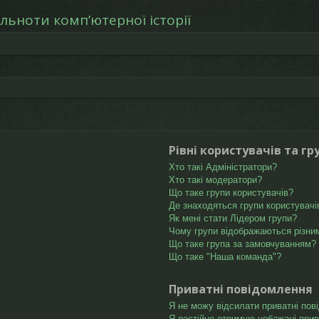
льноти компʼютерної історії
Рівні користувачів та гр
Хто такі Адміністратори?
Хто такі модератори?
Що таке групи користувачів?
Де знаходяться групи користувачів
Як мені стати Лідером групи?
Чому групи відображаються різни
Що таке група за замовчуванням?
Що таке "Наша команда"?
Приватні повідомлення
Я не можу відсилати приватні пов
Я постійно отримую небажані прив