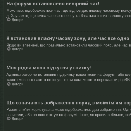
На форумі встановлено невірний час!
Можливо, відображається час, що відповідає іншому часовому поясу, 
д. Зауважте, що зміна часового поясу та багатьох інших налаштуван
Догори
Я встановив власну часову зону, але час все одно
Якщо ви впевнені, що правильно встановили часовий пояс, але час в
Догори
Моя рідна мова відсутня у списку!
Адміністратор не встановив підтримку вашої мови на форумі, або ще
такого мовного пакета не існує, то ви самі можете перекласти phpB
Догори
Що означають зображення поряд з моїм ім'ям ко
Разом з ім'ям користувача може відображатись два зображення. Одне з
написали, або на ваш статус на форумі. Інше, як правило більше, зо
Догори