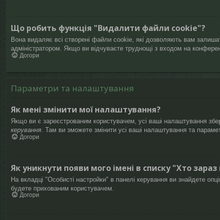
Що робить функція "Видалити файли cookie"?
Вона видаляє всі створені файли cookie, які дозволяють вам залишат
адміністратором. Якщо ви відчуваєте труднощі з входом на конфере
Догори
Параметри та налаштування
Як мені змінити мої налаштування?
Якщо ви є зареєстрованим користувачем, усі ваші налаштування збері
керування
. Там ви зможете змінити усі ваші налаштування та параме
Догори
Як уникнути появи мого імені в списку "Хто зараз
На вкладці "Особисті настройки" в панелі керування ви знайдете опц
будете прихованим користувачем.
Догори