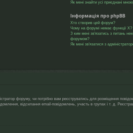
Як мені знайти усі приєднані мно
Інформація про phpBB
Хто створив цей форум?
Чому на форумі немає функції X?
З ким мені зв'язатись з питань не
форумом?
Як мені зв'язатися з адміністрато
ністратор форуму, чи потрібно вам реєструватись для розміщення повідом
відомлення, відсилання email-повідомлень, участь в групах і т. д. Реєст