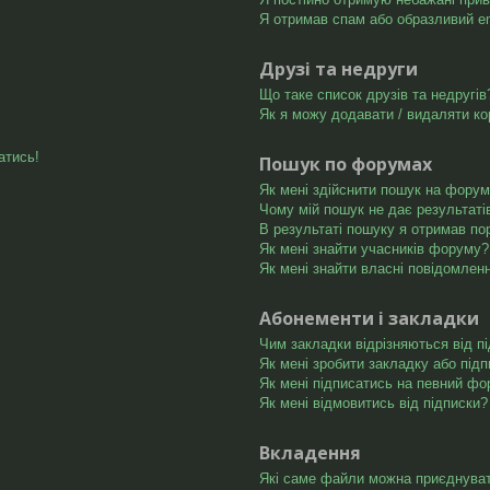
Я отримав спам або образливий ema
Друзі та недруги
Що таке список друзів та недругів
Як я можу додавати / видаляти ко
атись!
Пошук по форумах
Як мені здійснити пошук на форум
Чому мій пошук не дає результаті
В результаті пошуку я отримав по
Як мені знайти учасників форуму?
Як мені знайти власні повідомлен
Абонементи і закладки
Чим закладки відрізняються від п
Як мені зробити закладку або під
Як мені підписатись на певний ф
Як мені відмовитись від підписки?
Вкладення
Які саме файли можна приєднува