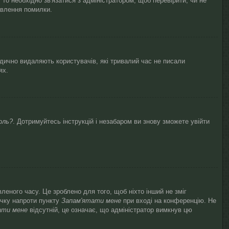
то необхідно зв'язатися з адміністратором, щоб перевірити, чи не
авлення помилки.
одично видаляють користувачів, які тривалий час не писали
ях.
оль?
. Дотримуйтесь інструкцій і незабаром ви знову зможете увійти
леного часу. Це зроблено для того, щоб ніхто інший не зміг
очку напроти пункту
Запам'ятати мене
при вході на конференцію. Не
ати мене
відсутній, це означає, що адміністратор вимкнув цю