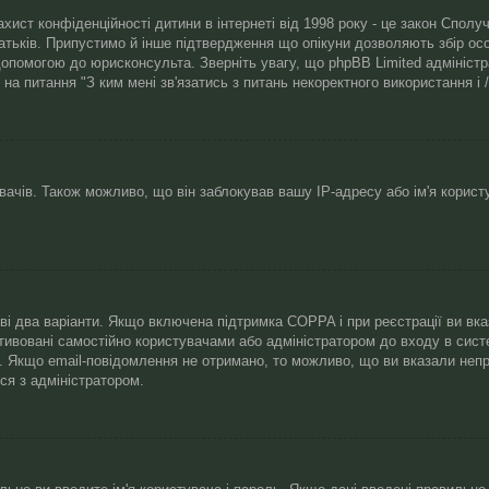
 захист конфіденційності дитини в інтернеті від 1998 року - це закон Спо
батьків. Припустимо й інше підтвердження що опікуни дозволяють збір осо
допомогою до юрисконсульта. Зверніть увагу, що phpBB Limited адмініст
і на питання "З ким мені зв'язатись з питань некоректного використання 
чів. Також можливо, що він заблокував вашу IP-адресу або ім'я корист
иві два варіанти. Якщо включена підтримка COPPA і при реєстрації ви вк
тивовані самостійно користувачами або адміністратором до входу в сист
й. Якщо email-повідомлення не отримано, то можливо, що ви вказали неп
ся з адміністратором.