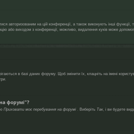
ися авторизованим на цій конференції, а також виконують інші функції, 
нцію або виходом з конференції, можливо, видалення куків може допомог
гаються в базі даних форуму. Щоб змінити їх, клацніть на імені користув
три.
 на форумі"?
ію
Приховати моє перебування на форумі
. Виберіть
Так
, і ви будете ви