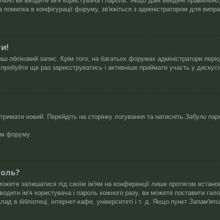
ьно ви вводите ім'я користувача і пароль. Якщо дані введені правильно, 
помилка в конфігурації форуму, зв'яжіться з адміністратором для випр
ти!
ш обліковий запис. Крім того, на багатьох форумах адміністратори пері
пробуйте ще раз зареєструватись і активніше приймати участь у дискусі
тримати новий. Перейдіть на сторінку логування та натисніть
Забули пар
ом форуму.
роль?
зможете залишатися під своїм ім'ям на конференції лише протягом встанов
одити ім'я користувача і пароль кожного разу, ви можете поставити гал
д в бібліотеці, інтернет-кафе, університеті і т. д. Якщо пункт
Запам'ят