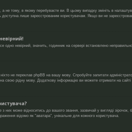
а не тому, в якому перебуваєте ви. В цьому випадку змініть в налаштуван
ь доступна лише зареєстрованим користувачам. Якщо ви не зареєстровані
 невірний!
се одно невірний, значить, годинник на сервері встановлено неправильн
 ніхто не переклав phpBB на вашу мову. Спробуйте запитати адміністрат
B на свою рідну мову. Додаткову інформацію ви можете отримати на сайті
ристувача?
 них може відноситись до вашого звання, зазвичай у вигляді зірочок, бл
браження відомо як "аватара", унікальне для кожного користувача.