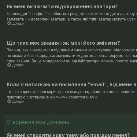
Як мені включити відображення аватари?
На вкладці "Профіль" особистого розділу ви можете додати аватару з
залежить чи дозволені аватари, а також які типи аватар можуть бути
Догори
Що таке моє звання і як мені його змінити?
Звання, яке знаходиться під вашим іменем користувача, відображає к
не можете безпосередньо змінювати жодне звання на форумі, оскіль
своє звання. За це модератори чи адміністратори можуть просто зме
Догори
Коли я натискаю на посилання "email", від мене 
Тільки зареєстровані користувачі можуть відправляти email-повідом
поштовою системою анонімними користувачами.
Догори
Створення повідомлень
Як мені створити нову тему або повідомлення?