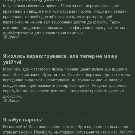
Існує кілька можливих причин. Перш за все, переконайтесь, чи
правильно ви вводите ім'я користувача і пароль. Якщо дані введені
правильно, то необхідно зв'язатися з адміністратором, щоб
перевірити, чи не був вам заборонено доступ до форуму. Також
можливо, що допущена помилка в конфігурації форуму, зв'яжіться з
адміністратором для виправлення помилки.
Догори
Я колись зареєструвався, але тепер не можу
увійти!
Можливо, адміністратор з якоїсь причини деактивував або видалив
ваш обліковий запис. Крім того, на багатьох форумах адміністратори
періодично видаляють користувачів, які тривалий час не писали
повідомлень, щоб зменшити розмір бази даних. Якщо це трапилось,
спробуйте ще раз зареєструватись і активніше приймати участь у
дискусіях.
Догори
Я забув пароль!
Не панікуйте! Хоча ваш пароль не може бути відновлено, вам легко
отримати новий. Перейдіть на сторінку логування та натисніть
Забули