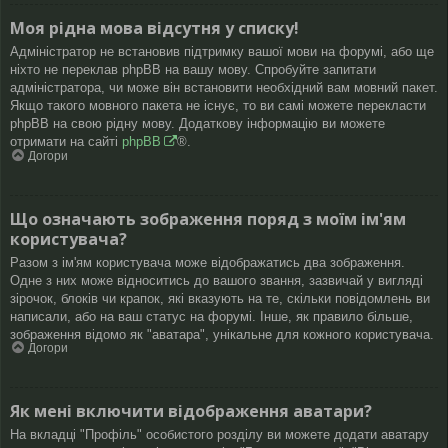
Моя рідна мова відсутня у списку!
Адміністратор не встановив підтримку вашої мови на форумі, або ще
ніхто не переклав phpBB на вашу мову. Спробуйте запитати
адміністратора, чи може він встановити необхідний вам мовний пакет.
Якщо такого мовного пакета не існує, то ви самі можете перекласти
phpBB на свою рідну мову. Додаткову інформацію ви можете
отримати на сайті
phpBB
®.
Догори
Що означають зображення поряд з моїм ім'ям
користувача?
Разом з ім'ям користувача може відображатись два зображення.
Одне з них може відноситись до вашого звання, зазвичай у вигляді
зірочок, блоків чи крапок, які вказують на те, скільки повідомлень ви
написали, або на ваш статус на форумі. Інше, як правило більше,
зображення відомо як "аватара", унікальне для кожного користувача.
Догори
Як мені включити відображення аватари?
На вкладці "Профіль" особистого розділу ви можете додати аватару