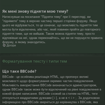
Як мені знову підняти мою тему?
Натиснувши на посилання "Підняти тему" при її перегляді, ви
"піднімете" тему в верхню частину першої сторінки форуму. Якщо
цього не відбувається, то це означає, що можливість підняття тим
могла бути відключена, або час, який повинен пройти до повторного
підняття теми, ще не вийшов. Також можна підняти тему, просто
відповівши на неї, однак переконайтесь, що ви не порушуєте правила
форуму, в якому знаходитесь.
Догори
Форматування тексту і типи тем
Що таке BBCode?
BBCode - це особлива реалізація HTML, що пропонує великі
можливості щодо форматування окремих частин повідомлення.
Можливість використання BBCode визначається адміністратором,
однак BBCode також може бути відключений на рівні повідомлення в
кожній формі написання. BBCode схожий за стилем на HTML, теги
оточуються квадратними дужками [ і ], а не в < і > ;. За додатковою
інформацією про BBCode зверніться до керівництва з BBCode, яка