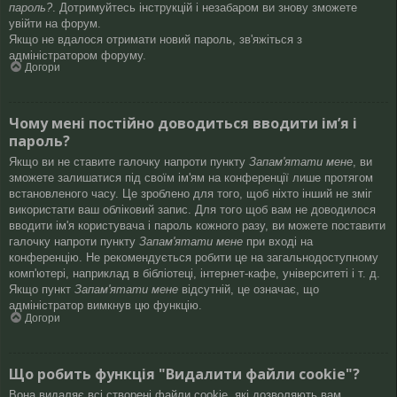
пароль?
. Дотримуйтесь інструкцій і незабаром ви знову зможете
увійти на форум.
Якщо не вдалося отримати новий пароль, зв'яжіться з
адміністратором форуму.
Догори
Чому мені постійно доводиться вводити ім’я і
пароль?
Якщо ви не ставите галочку напроти пункту
Запам'ятати мене
, ви
зможете залишатися під своїм ім'ям на конференції лише протягом
встановленого часу. Це зроблено для того, щоб ніхто інший не зміг
використати ваш обліковий запис. Для того щоб вам не доводилося
вводити ім'я користувача і пароль кожного разу, ви можете поставити
галочку напроти пункту
Запам'ятати мене
при вході на
конференцію. Не рекомендується робити це на загальнодоступному
комп'ютері, наприклад в бібліотеці, інтернет-кафе, університеті і т. д.
Якщо пункт
Запам'ятати мене
відсутній, це означає, що
адміністратор вимкнув цю функцію.
Догори
Що робить функція "Видалити файли cookie"?
Вона видаляє всі створені файли cookie, які дозволяють вам