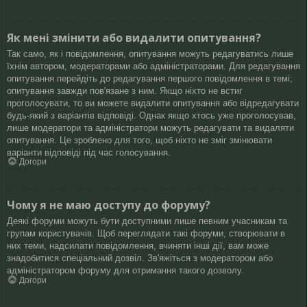
Як мені змінити або видалити опитування?
Так само, як і повідомлення, опитування можуть редагуватись лише
їхнім автором, модераторами або адміністраторами. Для редагування
опитування перейдіть до редагування першого повідомлення в темі;
опитування завжди пов'язане з ним. Якщо ніхто не встиг
проголосувати, то ви можете видалити опитування або відредагувати
будь-який з варіантів відповіді. Однак якщо хтось уже проголосував,
лише модератори та адміністратори можуть редагувати та видаляти
опитування. Це зроблено для того, щоб ніхто не зміг змінювати
варіанти відповіді під час голосування.
Догори
Чому я не маю доступу до форуму?
Деякі форуми можуть бути доступними лише певним учасникам та
групам користувачів. Щоб переглядати такі форуми, створювати в
них теми, надсилати повідомлення, вчиняти інші дії, вам може
знадобитися спеціальний дозвіл. Зв'яжіться з модератором або
адміністратором форуму для отримання такого дозволу.
Догори