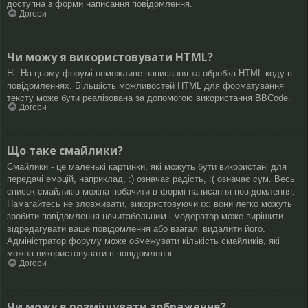
доступна з форми написання повідомлення.
Догори
Чи можу я використовувати HTML?
Ні. На цьому форумі неможливе написання та обробка HTML-коду в
повідомленнях. Більшість можливостей HTML для форматування
тексту може бути реалізована за допомогою використання BBCode.
Догори
Що таке смайлики?
Смайлики - це маленькі картинки, які можуть бути використані для
передачі емоцій, наприклад, :) означає радість, :( означає сум. Весь
список смайликів можна побачити в формі написання повідомлення.
Намагайтесь не зловживати, використовуючи їх: вони легко можуть
зробити повідомлення нечитабельним і модератор може вирішити
відредагувати ваше повідомлення або взагалі видалити його.
Адміністратор форуму може обмежувати кількість смайликів, які
можна використовувати в повідомленні.
Догори
Чи можу я розміщувати зображення?