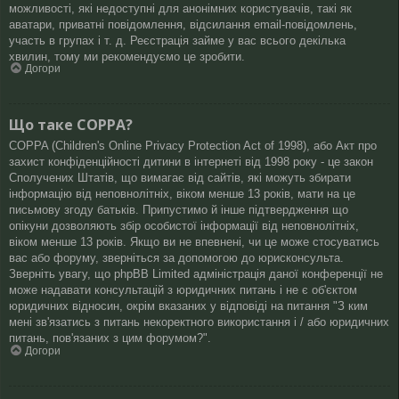
можливості, які недоступні для анонімних користувачів, такі як
аватари, приватні повідомлення, відсилання email-повідомлень,
участь в групах і т. д. Реєстрація займе у вас всього декілька
хвилин, тому ми рекомендуємо це зробити.
Догори
Що таке COPPA?
COPPA (Children's Online Privacy Protection Act of 1998), або Акт про
захист конфіденційності дитини в інтернеті від 1998 року - це закон
Сполучених Штатів, що вимагає від сайтів, які можуть збирати
інформацію від неповнолітніх, віком менше 13 років, мати на це
письмову згоду батьків. Припустимо й інше підтвердження що
опікуни дозволяють збір особистої інформації від неповнолітніх,
віком менше 13 років. Якщо ви не впевнені, чи це може стосуватись
вас або форуму, зверніться за допомогою до юрисконсульта.
Зверніть увагу, що phpBB Limited адміністрація даної конференції не
може надавати консультацій з юридичних питань і не є об'єктом
юридичних відносин, окрім вказаних у відповіді на питання "З ким
мені зв'язатись з питань некоректного використання і / або юридичних
питань, пов'язаних з цим форумом?".
Догори