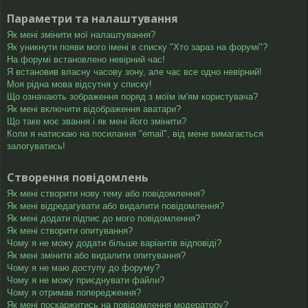
Параметри та налаштування
Як мені змінити мої налаштування?
Як уникнути появи мого імені в списку "Хто зараз на форумі"?
На форумі встановлено невірний час!
Я встановив власну часову зону, але час все одно невірний!
Моя рідна мова відсутня у списку!
Що означають зображення поряд з моїм ім'ям користувача?
Як мені включити відображення аватари?
Що таке моє звання і як мені його змінити?
Коли я натискаю на посилання "email", від мене вимагається
залогуватись!
Створення повідомлень
Як мені створити нову тему або повідомлення?
Як мені відредагувати або видалити повідомлення?
Як мені додати підпис до мого повідомлення?
Як мені створити опитування?
Чому я не можу додати більше варіантів відповіді?
Як мені змінити або видалити опитування?
Чому я не маю доступу до форуму?
Чому я не можу приєднувати файли?
Чому я отримав попередження?
Як мені поскаржитись на повідомлення модератору?