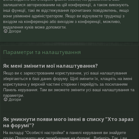
залишатися авторизованим на цій конференції, а також виконують
інші функції, такі як відстежування прочитаних повідомлень, якщо
вони увімкнені адміністратором. Якщо ви відчуваєте труднощі з
входом на конференцію або виходом з конференції, можливо,
видалення куків може допомогти.
Догори
Параметри та налаштування
Як мені змінити мої налаштування?
Якщо ви є зареєстрованим користувачем, усі ваші налаштування
зберігаються в базі даних форуму. Щоб змінити їх, клацніть на імені
користувача у верхній частині сторінки і перейдіть за посиланням
Панель керування
. Там ви зможете змінити усі ваші налаштування та
параметри.
Догори
Як уникнути появи мого імені в списку "Хто зараз
на форумі"?
На вкладці "Особисті настройки" в панелі керування ви знайдете
опцію
Приховати моє перебування на форумі
. Виберіть
Так
, і ви