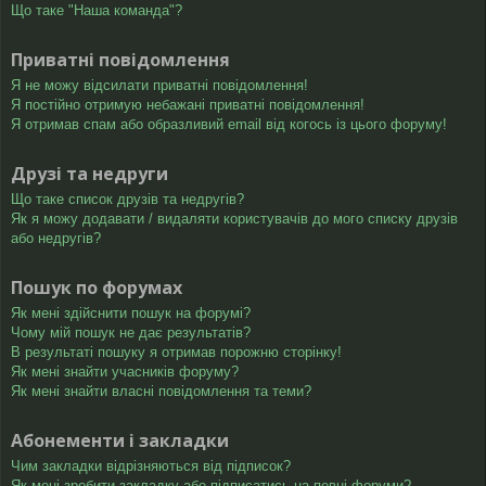
Що таке "Наша команда"?
Приватні повідомлення
Я не можу відсилати приватні повідомлення!
Я постійно отримую небажані приватні повідомлення!
Я отримав спам або образливий email від когось із цього форуму!
Друзі та недруги
Що таке список друзів та недругів?
Як я можу додавати / видаляти користувачів до мого списку друзів
або недругів?
Пошук по форумах
Як мені здійснити пошук на форумі?
Чому мій пошук не дає результатів?
В результаті пошуку я отримав порожню сторінку!
Як мені знайти учасників форуму?
Як мені знайти власні повідомлення та теми?
Абонементи і закладки
Чим закладки відрізняються від підписок?
Як мені зробити закладку або підписатись на певні форуми?