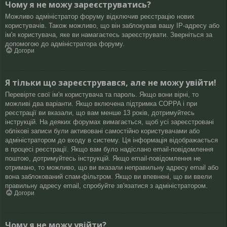
Чому я не можу зареєструватись?
Можливо адміністратор форуму відключив реєстрацію нових
користувачів. Також можливо, що він заблокував вашу IP-адресу або
ім'я користувача, яке ви намагаєтесь зареєструвати. Зверніться за
допомогою до адміністратора форуму.
Догори
Я тільки що зареєструвався, але не можу увійти!
Перевірте свої ім'я користувача та пароль. Якщо вони вірні, то
можливі два варіанти. Якщо включена підтримка COPPA і при
реєстрації ви вказали, що вам менше 13 років, дотримуйтесь
інструкцій. На деяких форумах вимагається, щоб усі зареєстровані
облікові записи були активовані самостійно користувачами або
адміністратором до входу в систему. Ця інформація відображається
в процесі реєстрації. Якщо вам було надіслано email-повідомлення
поштою, дотримуйтесь інструкцій. Якщо email-повідомлення не
отримано, то можливо, що ви вказали неправильну адресу email або
вона заблокований спам-фільтром. Якщо ви впевнені, що ви ввели
правильну адресу email, спробуйте зв'язатися з адміністратором.
Догори
Чому я не можу увійти?