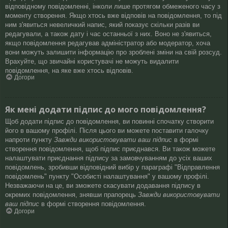
відповідному повідомленні, інколи лише протягом обмеженого часу з
моменту створення. Якщо хтось вже відповів на повідомлення, то під
ним з'явиться невеличкий напис, який показує скільки разів ви
редагували, а також дату і час останньої з них. Воно не з'явиться,
якщо повідомлення редагував адміністратор або модератор, хоча
вони можуть залишити інформацію про зроблені зміни на свій розсуд.
Врахуйте, що звичайні користувачі не можуть видалити
повідомлення, на яке вже хтось відповів.
Догори
Як мені додати підпис до мого повідомлення?
Щоб додати підпис до повідомлення, ви повинні спочатку створити
його в вашому профілі. Після цього ви можете поставити галочку
напроти пункту
Завжди використовувати ваш підпис
в формі
створення повідомлення, щоб підпис приєднався. Ви також можете
налаштувати приєднання підпису за замовчуванням до усіх ваших
повідомлень, зробивши відповідний вибір у параграфі "Відправлення
повідомлень" пункту "Особисті налаштування" у вашому профілі.
Незважаючи на це, ви зможете скасувати додавання підпису в
окремих повідомлення, знявши прапорець
Завжди використовувати
ваш підпис
в формі створення повідомлення.
Догори