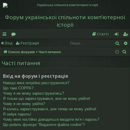
Форум української спільноти компʼютерної
історії
Статті
Пош
Вхід
Реєстрація
в
о
хі
еє
П
Список форумів
Часті питання
и
ру
д
ст
о
Часті питання
дк
м
р
ш
у
и
и
а
Вхід на форум і реєстрація
к
й
ці
Навіщо мені потрібно реєструватися?
Що таке COPPA?
д
я
Чому я не можу зареєструватись?
Я тільки що зареєструвався, але не можу увійти!
ос
Чому я не можу увійти?
Я колись зареєструвався, але тепер не можу увійти!
ту
Я забув пароль!
Чому мені постійно доводиться вводити ім’я і пароль?
п
Що робить функція "Видалити файли cookie"?