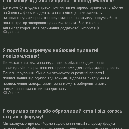
Я не можу відсилати приватні повідомлення!
Це може бути одна з трьох причин: ви не зареєструвались і / або не
ввійшли на форум, адміністрація відімкнула можливість
використовувати приватні повідомлення на всьому форумі або ж
адміністратор заборонив це особисто вам. Зв'яжіться з
адміністратором для отримання додаткової інформації.
Догори
Я постійно отримую небажані приватні
повідомлення!
Ви можете автоматично видаляти особисті повідомлення
користувачів, скориставшись правилами для повідомлень у вашій
Панелі керування. Якщо ви отримуєте образливі приватні
повідомлення від одного з учасників, відправте скаргу на це
повідомлення модераторам; вони можуть заборонити йому
надсилання приватних повідомлень.
Догори
Я отримав спам або образливий email від когось
із цього форуму!
Ми шкодуємо про це. Форма надсилання email на цьому форумі
включає засоби безпеки і можливість відслідковувати користувачів,