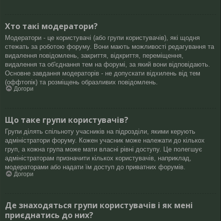
Хто такі модератори?
Модератори - це користувачі (або групи користувачів), які щодня
стежать за роботою форуму. Вони мають можливості редагування та
видалення повідомлень, закриття, відкриття, переміщення,
видалення та об'єднання тем на форумі, за який вони відповідають.
Основне завдання модераторів - не допускати відхилень від тем
(оффтопік) та розміщень образливих повідомлень.
Догори
Що таке групи користувачів?
Групи ділять спільноту учасників на підрозділи, якими керують
адміністратори форуму. Кожен учасник може належати до кількох
груп, а кожна група може мати власні рівні доступу. Це полегшує
адміністраторам призначити кількох користувачів, наприклад,
модераторами або надати їм доступ до приватних форумів.
Догори
Де знаходяться групи користувачів і як мені
приєднатись до них?