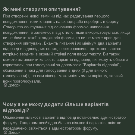
Як мені створити опитування?
При створенні нової теми чи під час редагування першого
повідомлення теми клацніть на вкладці або перейдіть в форму
Створити опитування
під основною формою написання
повідомлення, в залежності від стилю, який використовується; якщо
ви не бачите такої вкладки або форми, то ви не маєте прав для
створення опитувань. Вкажіть питання і як мінімум два варіанти
відповіді в відповідних полях, переконавшись, що кожен варіант
потрібно вводити в окремій стрічці поля вводу тексту. Ви також
можете встановити кількість варіантів відповіді, які можуть обирати
користувачі при голосуванні за допомогою "Варіантів відповіді",
обмеження в часі для голосування в днях (0 для вічного
голосування) і, на сам кінець, можливість зміни варіанту, за який
вони проголосували.
Догори
Чому я не можу додати більше варіантів
відповіді?
Обмеження кількості варіантів відповіді встановлює адміністратор
форуму. Якщо вам необхідна більша кількості варіантів, аніж це
передбачено, зв'яжіться з адміністратором форуму.
Догори