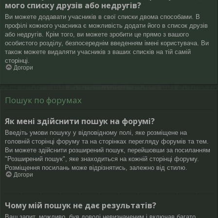
мого списку друзів або недругів?
Ви можете додавати учасників в свої списки двома способами. В
профілі кожного учасника є можливість додати його в список друзів
або недругів. Крім того, ви можете зробити це прямо з вашого
особистого розділу, безпосереднім введенням імені користувача. Ви
також можете видаляти учасників з ваших списків на тій самій
сторінці.
Догори
Пошук по форумах
Як мені здійснити пошук на форумі?
Введіть умови пошуку у відповідному полі, яке розміщене на
головній сторінці форуму та на сторінках перегляду форумів та тем.
Ви можете здійснити розширений пошук, перейшовши за посиланням
"Розширений пошук", яке знаходиться на кожній сторінці форуму.
Розміщення посилань може відрізнятись, залежно від стилю.
Догори
Чому мій пошук не дає результатів?
Ваш запит, можливо, був доволі невизначеним і включав багато