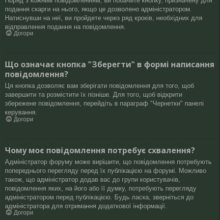
Поряд з кожним повідомленням, ви побачите кнопку, призначену для
подання скарги на нього, якщо це дозволено адміністратором.
Натиснувши на неї, ви пройдете через ряд кроків, необхідних для
відправлення подання на повідомлення.
Догори
Що означає кнопка "Зберегти" в формі написання
повідомлення?
Ця кнопка дозволяє вам зберігати повідомлення для того, щоб
завершити та розмістити їх пізніше. Для того, щоб відкрити
збережене повідомлення, перейдіть в параграф "Чернетки" панелі
керування.
Догори
Чому моє повідомлення потребує схвалення?
Адміністратор форуму може вирішити, що повідомлення потребують
попереднього перегляду перед їх публікацією на форумі. Можливо
також, що адміністратор додав вас до групи користувачів,
повідомлення яких, на його або її думку, потребують перегляду
адміністратором перед публікацією. Будь ласка, зверніться до
адміністратора для отримання додаткової інформації.
Догори