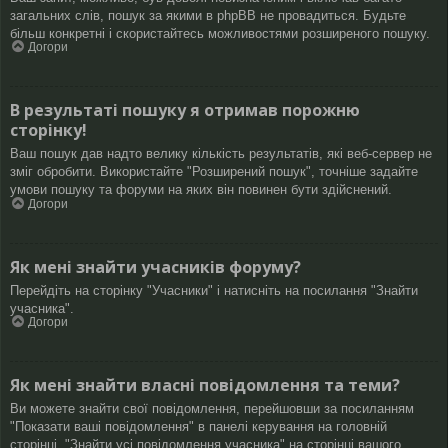
загальних слів, пошук за якими в phpBB не провадиться. Будьте
більш конкретні і скористайтесь можливостями розширеного пошуку.
Догори
В результаті пошуку я отримав порожню
сторінку!
Ваш пошук дав надто велику кількість результатів, які веб-сервер не
зміг обробити. Використайте "Розширений пошук", точніше задайте
умови пошуку та форуми на яких він повинен бути здійснений.
Догори
Як мені знайти учасників форуму?
Перейдіть на сторінку "Учасники" і натисніть на посилання "Знайти
учасника".
Догори
Як мені знайти власні повідомлення та теми?
Ви можете знайти свої повідомлення, перейшовши за посиланням
"Показати ваші повідомлення" в панелі керування на головній
сторінці, "Знайти усі повідомлення учасника" на сторінці вашого