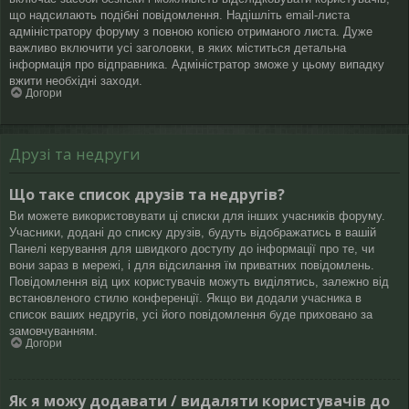
що надсилають подібні повідомлення. Надішліть email-листа
адміністратору форуму з повною копією отриманого листа. Дуже
важливо включити усі заголовки, в яких міститься детальна
інформація про відправника. Адміністратор зможе у цьому випадку
вжити необхідні заходи.
Догори
Друзі та недруги
Що таке список друзів та недругів?
Ви можете використовувати ці списки для інших учасників форуму.
Учасники, додані до списку друзів, будуть відображатись в вашій
Панелі керування для швидкого доступу до інформації про те, чи
вони зараз в мережі, і для відсилання їм приватних повідомлень.
Повідомлення від цих користувачів можуть виділятись, залежно від
встановленого стилю конференції. Якщо ви додали учасника в
список ваших недругів, усі його повідомлення буде приховано за
замовчуванням.
Догори
Як я можу додавати / видаляти користувачів до