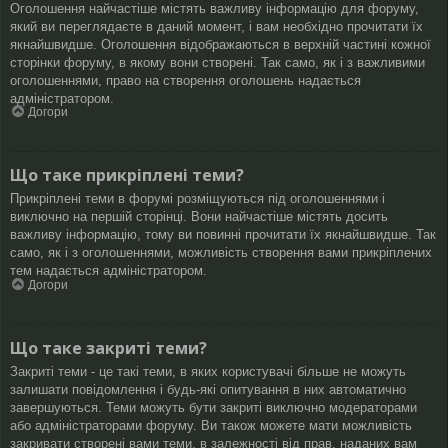
Оголошення найчастіше містять важливу інформацію для форуму,
який ви переглядаєте в даний момент, і вам необхідно прочитати їх
якнайшвидше. Оголошення відображаються в верхній частині кожної
сторінки форуму, в якому вони створені. Так само, як і з важливими
оголошеннями, право на створення оголошень надається
адміністратором.
Догори
Що таке прикріплені теми?
Прикріплені теми в форумі розміщуються під оголошеннями і
виключно на першій сторінці. Вони найчастіше містять досить
важливу інформацію, тому ви повинні прочитати їх якнайшвидше. Так
само, як і з оголошеннями, можливість створення вами прикріплених
тем надається адміністратором.
Догори
Що таке закриті теми?
Закриті теми - це такі теми, в яких користувачі більше не можуть
залишати повідомлення і будь-які опитування в них автоматично
завершуються. Теми можуть бути закриті виключно модераторами
або адміністраторами форуму. Ви також можете мати можливість
закривати створені вами теми, в залежності від прав, наданих вам