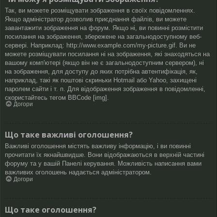
Так, ви можете розміщувати зображення в своїх повідомленнях.
Якщо адміністратор дозволив приєднання файлів, ви можете
завантажити зображення на форум. Якщо ні, ви повинні розмістити
посилання на зображення, збережене на загальнодоступному веб-
сервері. Наприклад: http://www.example.com/my-picture.gif. Ви не
можете розміщувати посилання ні на зображення, які знаходяться на
вашому комп'ютері (якщо він не є загальнодоступним сервером), ні
на зображення, для доступу до яких потрібна автентифікація, як,
наприклад, такі як поштові скриньки Hotmail або Yahoo, захищені
паролем сайти і т. п. Для відображення зображення в повідомленні,
скористайтесь тегом BBCode [img].
Догори
Що таке важливі оголошення?
Важливі оголошення містять важливу інформацію, і ви повинні
прочитати їх якнайшвидше. Вони відображаються в верхній частині
форуму та у вашій Панелі керування. Можливість написання вами
важливих оголошень надається адміністратором.
Догори
Що таке оголошення?