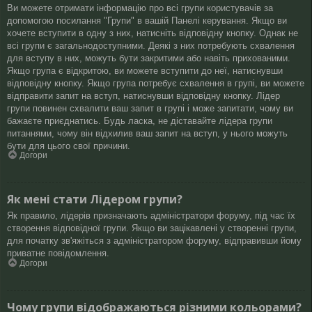
Ви можете отримати інформацію про всі групи користувачів за
допомогою посилання "Групи" в вашій Панелі керування. Якщо ви
хочете вступити в одну з них, натисніть відповідну кнопку. Однак не
всі групи є загальнодоступними. Деякі з них потребують схвалення
для вступу в них, можуть бути закритими або навіть прихованими.
Якщо група є відкритою, ви можете вступити до неї, натиснувши
відповідну кнопку. Якщо група потребує схвалення в групі, ви можете
відправити запит на вступ, натиснувши відповідну кнопку. Лідер
групи повинен схвалити ваш запит в групі і може запитати, чому ви
бажаєте приєднатись. Будь ласка, не діставайте лідера групи
питаннями, чому він відхилив ваш запит на вступ, у нього можуть
бути для цього свої причини.
Догори
Як мені стати Лідером групи?
Як правило, лідерів призначають адміністратори форуму, під час їх
створення відповідної групи. Якщо ви зацікавлені у створенні групи,
для початку зв'яжіться з адміністратором форуму, відправивши йому
приватне повідомлення.
Догори
Чому групи відображаються різними кольорами?