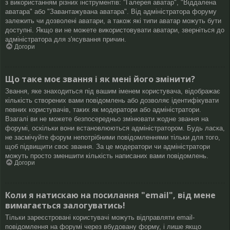
з використанням різних інструментів: "Галерея аватар", "Віддалена
аватара" або "Завантажувана аватара". Від адміністратора форуму
залежить чи дозволені аватари, а також які типи аватар можуть бути
доступні. Якщо ви не можете використовувати аватари, зверніться до
адміністратора для з'ясування причин.
Догори
Що таке моє звання і як мені його змінити?
Звання, яке знаходиться під вашим іменем користувача, відображає
кількість створених вами повідомлень або дозволяє ідентифікувати
певних користувачів, таких як модератори або адміністратори.
Взагалі ви не можете безпосередньо змінювати жодне звання на
форумі, оскільки вони встановлюються адміністратором. Будь ласка,
не засмічуйте форум непотрібними повідомленнями тільки для того,
щоб підвищити своє звання. За це модератори чи адміністратори
можуть просто зменшити кількість написаних вами повідомлень.
Догори
Коли я натискаю на посилання "email", від мене
вимагається залогуватись!
Тільки зареєстровані користувачі можуть відправляти email-
повідомлення на форумі через вбудовану форму, і лише якщо