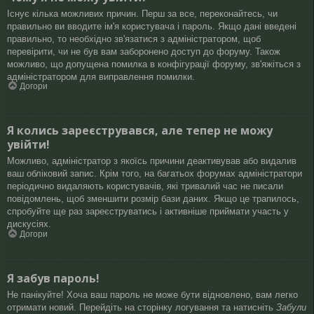
Існує кілька можливих причин. Перш за все, переконайтесь, чи
правильно ви вводите ім'я користувача і пароль. Якщо дані введені
правильно, то необхідно зв'язатися з адміністратором, щоб
перевірити, чи не був вам заборонено доступ до форуму. Також
можливо, що допущена помилка в конфігурації форуму, зв'яжіться з
адміністратором для виправлення помилки.
Догори
Я колись зареєструвався, але тепер не можу
увійти!
Можливо, адміністратор з якоїсь причини деактивував або видалив
ваш обліковий запис. Крім того, на багатьох форумах адміністратори
періодично видаляють користувачів, які тривалий час не писали
повідомлень, щоб зменшити розмір бази даних. Якщо це трапилось,
спробуйте ще раз зареєструватись і активніше приймати участь у
дискусіях.
Догори
Я забув пароль!
Не панікуйте! Хоча ваш пароль не може бути відновлено, вам легко
отримати новий. Перейдіть на сторінку логування та натисніть
Забули