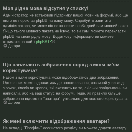
Моя рідна мова відсутня у списку!
Адміністратор не встановив підтримку вашої мови на форумі, або ще
ніхто не переклав phpBB на вашу мову. Спробуйте запитати
адміністратора, чи може він встановити необхідний вам мовний пакет.
Якщо такого мовного пакета не існує, то ви самі можете перекласти
phpBB на свою рідну мову. Додаткову інформацію ви можете
отримати на сайті
phpBB
®.
Догори
Що означають зображення поряд з моїм ім'ям
користувача?
Разом з ім'ям користувача може відображатись два зображення.
Одне з них може відноситись до вашого звання, зазвичай у вигляді
зірочок, блоків чи крапок, які вказують на те, скільки повідомлень ви
написали, або на ваш статус на форумі. Інше, як правило більше,
зображення відомо як "аватара", унікальне для кожного користувача.
Догори
Як мені включити відображення аватари?
На вкладці "Профіль" особистого розділу ви можете додати аватару