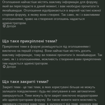
Оголошення найчастіше містять важливу інформацію для форуму,
який ви переглядаєте в даний момент, і вам необхідно прочитати їх
якнайшвидше. Оголошення відображаються в верхній частині кожної
сторінки форуму, в якому вони створені. Так само, як і з важливими
оголошеннями, право на створення оголошень надається
адміністратором.
Догори
Що таке прикріплені теми?
Прикріплені теми в форумі розміщуються під оголошеннями і
виключно на першій сторінці. Вони найчастіше містять досить
важливу інформацію, тому ви повинні прочитати їх якнайшвидше. Так
само, як і з оголошеннями, можливість створення вами прикріплених
тем надається адміністратором.
Догори
Що таке закриті теми?
Закриті теми - це такі теми, в яких користувачі більше не можуть
залишати повідомлення і будь-які опитування в них автоматично
завершуються. Теми можуть бути закриті виключно модераторами
або адміністраторами форуму. Ви також можете мати можливість
закривати створені вами теми, в залежності від прав, наданих вам