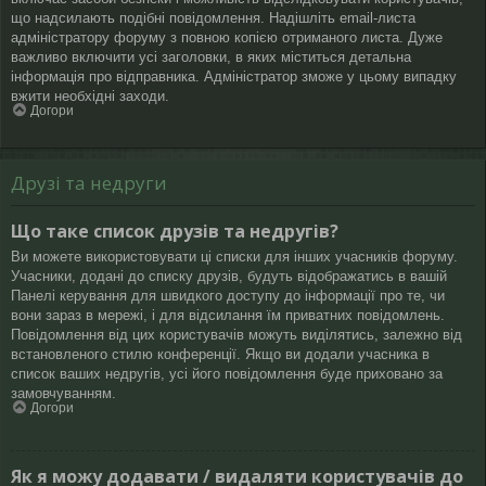
що надсилають подібні повідомлення. Надішліть email-листа
адміністратору форуму з повною копією отриманого листа. Дуже
важливо включити усі заголовки, в яких міститься детальна
інформація про відправника. Адміністратор зможе у цьому випадку
вжити необхідні заходи.
Догори
Друзі та недруги
Що таке список друзів та недругів?
Ви можете використовувати ці списки для інших учасників форуму.
Учасники, додані до списку друзів, будуть відображатись в вашій
Панелі керування для швидкого доступу до інформації про те, чи
вони зараз в мережі, і для відсилання їм приватних повідомлень.
Повідомлення від цих користувачів можуть виділятись, залежно від
встановленого стилю конференції. Якщо ви додали учасника в
список ваших недругів, усі його повідомлення буде приховано за
замовчуванням.
Догори
Як я можу додавати / видаляти користувачів до