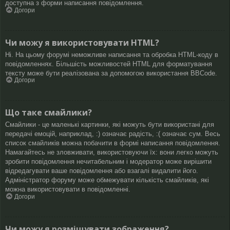
доступна з форми написання повідомлення.
Догори
Чи можу я використовувати HTML?
Ні. На цьому форумі неможливе написання та обробка HTML-коду в
повідомленнях. Більшість можливостей HTML для форматування
тексту може бути реалізована за допомогою використання BBCode.
Догори
Що таке смайлики?
Смайлики - це маленькі картинки, які можуть бути використані для
передачі емоцій, наприклад, :) означає радість, :( означає сум. Весь
список смайликів можна побачити в формі написання повідомлення.
Намагайтесь не зловживати, використовуючи їх: вони легко можуть
зробити повідомлення нечитабельним і модератор може вирішити
відредагувати ваше повідомлення або взагалі видалити його.
Адміністратор форуму може обмежувати кількість смайликів, які
можна використовувати в повідомленні.
Догори
Чи можу я розміщувати зображення?