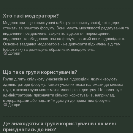
Хто такі модератори?
Модератори - це користувачі (або групи користувачів), які щодня
стежать за роботою форуму. Вони мають можливості редагування та
видалення повідомлень, закриття, відкриття, переміщення,
видалення та об'єднання тем на форумі, за який вони відповідають.
Основне завдання модераторів - не допускати відхилень від тем
(оффтопік) та розміщень образливих повідомлень.
Догори
Що таке групи користувачів?
Групи ділять спільноту учасників на підрозділи, якими керують
адміністратори форуму. Кожен учасник може належати до кількох
груп, а кожна група може мати власні рівні доступу. Це полегшує
адміністраторам призначити кількох користувачів, наприклад,
модераторами або надати їм доступ до приватних форумів.
Догори
Де знаходяться групи користувачів і як мені
приєднатись до них?