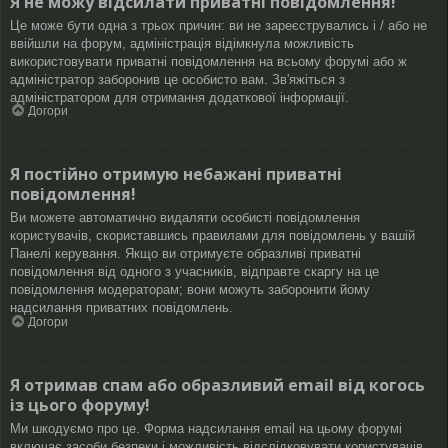
Я не можу відсилати приватні повідомлення!
Це може бути одна з трьох причин: ви не зареєструвались і / або не
ввійшли на форум, адміністрація відімкнула можливість
використовувати приватні повідомлення на всьому форумі або ж
адміністратор заборонив це особисто вам. Зв'яжіться з
адміністратором для отримання додаткової інформації.
Догори
Я постійно отримую небажані приватні
повідомлення!
Ви можете автоматично видаляти особисті повідомлення
користувачів, скориставшись правилами для повідомлень у вашій
Панелі керування. Якщо ви отримуєте образливі приватні
повідомлення від одного з учасників, відправте скаргу на це
повідомлення модераторам; вони можуть заборонити йому
надсилання приватних повідомлень.
Догори
Я отримав спам або образливий email від когось
із цього форуму!
Ми шкодуємо про це. Форма надсилання email на цьому форумі
включає засоби безпеки і можливість відслідковувати користувачів,