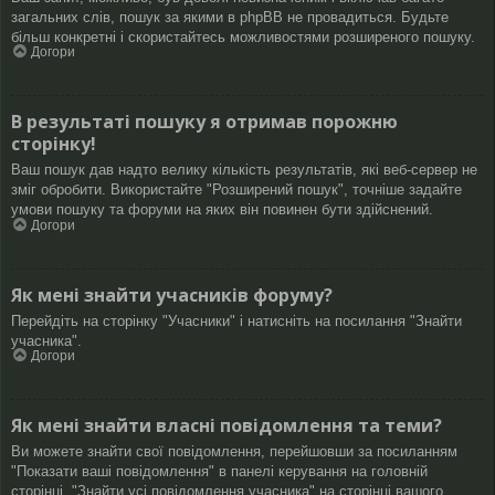
загальних слів, пошук за якими в phpBB не провадиться. Будьте
більш конкретні і скористайтесь можливостями розширеного пошуку.
Догори
В результаті пошуку я отримав порожню
сторінку!
Ваш пошук дав надто велику кількість результатів, які веб-сервер не
зміг обробити. Використайте "Розширений пошук", точніше задайте
умови пошуку та форуми на яких він повинен бути здійснений.
Догори
Як мені знайти учасників форуму?
Перейдіть на сторінку "Учасники" і натисніть на посилання "Знайти
учасника".
Догори
Як мені знайти власні повідомлення та теми?
Ви можете знайти свої повідомлення, перейшовши за посиланням
"Показати ваші повідомлення" в панелі керування на головній
сторінці, "Знайти усі повідомлення учасника" на сторінці вашого