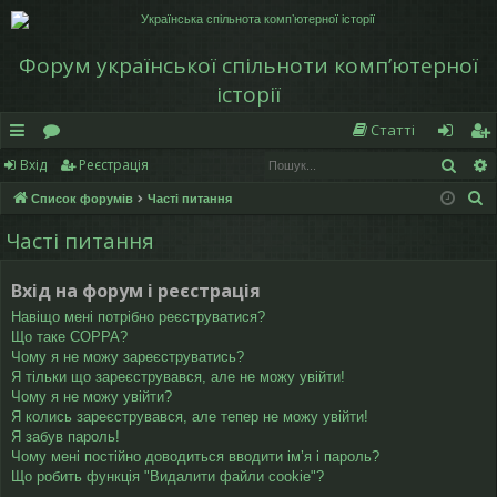
Форум української спільноти компʼютерної
історії
Статті
Пош
Вхід
Реєстрація
в
о
хі
еє
П
Список форумів
Часті питання
и
ру
д
ст
о
Часті питання
дк
м
р
ш
у
и
и
а
Вхід на форум і реєстрація
к
й
ці
Навіщо мені потрібно реєструватися?
Що таке COPPA?
д
я
Чому я не можу зареєструватись?
Я тільки що зареєструвався, але не можу увійти!
ос
Чому я не можу увійти?
Я колись зареєструвався, але тепер не можу увійти!
ту
Я забув пароль!
Чому мені постійно доводиться вводити ім’я і пароль?
п
Що робить функція "Видалити файли cookie"?