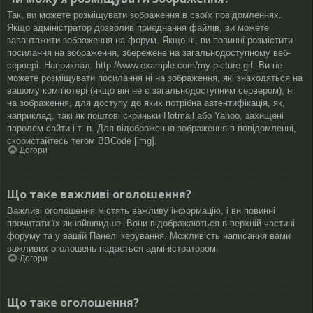
Так, ви можете розміщувати зображення в своїх повідомленнях.
Якщо адміністратор дозволив приєднання файлів, ви можете
завантажити зображення на форум. Якщо ні, ви повинні розмістити
посилання на зображення, збережене на загальнодоступному веб-
сервері. Наприклад: http://www.example.com/my-picture.gif. Ви не
можете розміщувати посилання ні на зображення, які знаходяться на
вашому комп'ютері (якщо він не є загальнодоступним сервером), ні
на зображення, для доступу до яких потрібна автентифікація, як,
наприклад, такі як поштові скриньки Hotmail або Yahoo, захищені
паролем сайти і т. п. Для відображення зображення в повідомленні,
скористайтесь тегом BBCode [img].
Догори
Що таке важливі оголошення?
Важливі оголошення містять важливу інформацію, і ви повинні
прочитати їх якнайшвидше. Вони відображаються в верхній частині
форуму та у вашій Панелі керування. Можливість написання вами
важливих оголошень надається адміністратором.
Догори
Що таке оголошення?