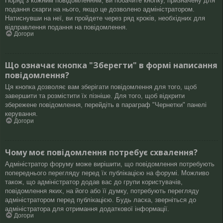
Поряд з кожним повідомленням, ви побачите кнопку, призначену для
подання скарги на нього, якщо це дозволено адміністратором.
Натиснувши на неї, ви пройдете через ряд кроків, необхідних для
відправлення подання на повідомлення.
Догори
Що означає кнопка "Зберегти" в формі написання
повідомлення?
Ця кнопка дозволяє вам зберігати повідомлення для того, щоб
завершити та розмістити їх пізніше. Для того, щоб відкрити
збережене повідомлення, перейдіть в параграф "Чернетки" панелі
керування.
Догори
Чому моє повідомлення потребує схвалення?
Адміністратор форуму може вирішити, що повідомлення потребують
попереднього перегляду перед їх публікацією на форумі. Можливо
також, що адміністратор додав вас до групи користувачів,
повідомлення яких, на його або її думку, потребують перегляду
адміністратором перед публікацією. Будь ласка, зверніться до
адміністратора для отримання додаткової інформації.
Догори