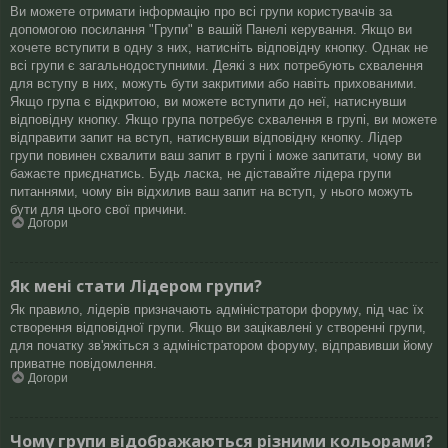
Ви можете отримати інформацію про всі групи користувачів за
допомогою посилання "Групи" в вашій Панелі керування. Якщо ви
хочете вступити в одну з них, натисніть відповідну кнопку. Однак не
всі групи є загальнодоступними. Деякі з них потребують схвалення
для вступу в них, можуть бути закритими або навіть прихованими.
Якщо група є відкритою, ви можете вступити до неї, натиснувши
відповідну кнопку. Якщо група потребує схвалення в групі, ви можете
відправити запит на вступ, натиснувши відповідну кнопку. Лідер
групи повинен схвалити ваш запит в групі і може запитати, чому ви
бажаєте приєднатись. Будь ласка, не діставайте лідера групи
питаннями, чому він відхилив ваш запит на вступ, у нього можуть
бути для цього свої причини.
Догори
Як мені стати Лідером групи?
Як правило, лідерів призначають адміністратори форуму, під час їх
створення відповідної групи. Якщо ви зацікавлені у створенні групи,
для початку зв'яжіться з адміністратором форуму, відправивши йому
приватне повідомлення.
Догори
Чому групи відображаються різними кольорами?