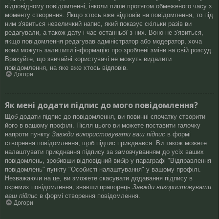
відповідному повідомленні, інколи лише протягом обмеженого часу з
моменту створення. Якщо хтось вже відповів на повідомлення, то під
ним з'явиться невеличкий напис, який показує скільки разів ви
редагували, а також дату і час останньої з них. Воно не з'явиться,
якщо повідомлення редагував адміністратор або модератор, хоча
вони можуть залишити інформацію про зроблені зміни на свій розсуд.
Врахуйте, що звичайні користувачі не можуть видалити
повідомлення, на яке вже хтось відповів.
Догори
Як мені додати підпис до мого повідомлення?
Щоб додати підпис до повідомлення, ви повинні спочатку створити
його в вашому профілі. Після цього ви можете поставити галочку
напроти пункту
Завжди використовувати ваш підпис
в формі
створення повідомлення, щоб підпис приєднався. Ви також можете
налаштувати приєднання підпису за замовчуванням до усіх ваших
повідомлень, зробивши відповідний вибір у параграфі "Відправлення
повідомлень" пункту "Особисті налаштування" у вашому профілі.
Незважаючи на це, ви зможете скасувати додавання підпису в
окремих повідомлення, знявши прапорець
Завжди використовувати
ваш підпис
в формі створення повідомлення.
Догори