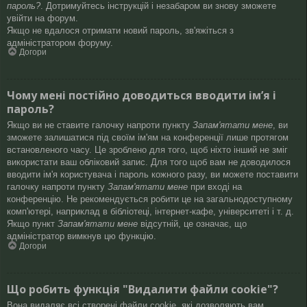
пароль?
. Дотримуйтесь інструкцій і незабаром ви знову зможете
увійти на форум.
Якщо не вдалося отримати новий пароль, зв'яжіться з
адміністратором форуму.
Догори
Чому мені постійно доводиться вводити ім’я і
пароль?
Якщо ви не ставите галочку напроти пункту
Запам'ятати мене
, ви
зможете залишатися під своїм ім'ям на конференції лише протягом
встановленого часу. Це зроблено для того, щоб ніхто інший не зміг
використати ваш обліковий запис. Для того щоб вам не доводилося
вводити ім'я користувача і пароль кожного разу, ви можете поставити
галочку напроти пункту
Запам'ятати мене
при вході на
конференцію. Не рекомендується робити це на загальнодоступному
комп'ютері, наприклад в бібліотеці, інтернет-кафе, університеті і т. д.
Якщо пункт
Запам'ятати мене
відсутній, це означає, що
адміністратор вимкнув цю функцію.
Догори
Що робить функція "Видалити файли cookie"?
Вона видаляє всі створені файли cookie, які дозволяють вам