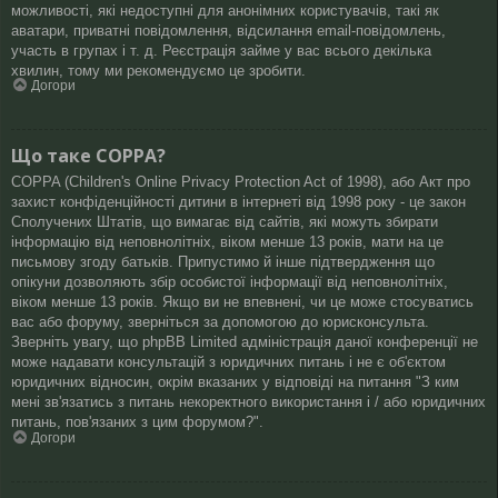
можливості, які недоступні для анонімних користувачів, такі як
аватари, приватні повідомлення, відсилання email-повідомлень,
участь в групах і т. д. Реєстрація займе у вас всього декілька
хвилин, тому ми рекомендуємо це зробити.
Догори
Що таке COPPA?
COPPA (Children's Online Privacy Protection Act of 1998), або Акт про
захист конфіденційності дитини в інтернеті від 1998 року - це закон
Сполучених Штатів, що вимагає від сайтів, які можуть збирати
інформацію від неповнолітніх, віком менше 13 років, мати на це
письмову згоду батьків. Припустимо й інше підтвердження що
опікуни дозволяють збір особистої інформації від неповнолітніх,
віком менше 13 років. Якщо ви не впевнені, чи це може стосуватись
вас або форуму, зверніться за допомогою до юрисконсульта.
Зверніть увагу, що phpBB Limited адміністрація даної конференції не
може надавати консультацій з юридичних питань і не є об'єктом
юридичних відносин, окрім вказаних у відповіді на питання "З ким
мені зв'язатись з питань некоректного використання і / або юридичних
питань, пов'язаних з цим форумом?".
Догори