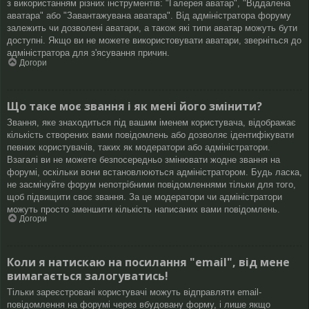
з використанням різних інструментів: "Галерея аватар", "Віддалена
аватара" або "Завантажувана аватара". Від адміністратора форуму
залежить чи дозволені аватари, а також які типи аватар можуть бути
доступні. Якщо ви не можете використовувати аватари, зверніться до
адміністратора для з'ясування причин.
Догори
Що таке моє звання і як мені його змінити?
Звання, яке знаходиться під вашим іменем користувача, відображає
кількість створених вами повідомлень або дозволяє ідентифікувати
певних користувачів, таких як модератори або адміністратори.
Взагалі ви не можете безпосередньо змінювати жодне звання на
форумі, оскільки вони встановлюються адміністратором. Будь ласка,
не засмічуйте форум непотрібними повідомленнями тільки для того,
щоб підвищити своє звання. За це модератори чи адміністратори
можуть просто зменшити кількість написаних вами повідомлень.
Догори
Коли я натискаю на посилання "email", від мене
вимагається залогуватись!
Тільки зареєстровані користувачі можуть відправляти email-
повідомлення на форумі через вбудовану форму, і лише якщо