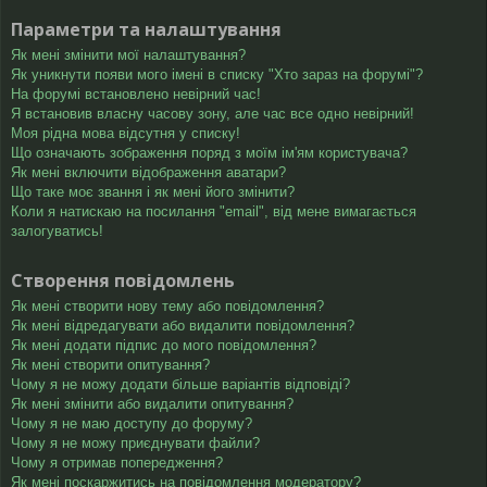
Параметри та налаштування
Як мені змінити мої налаштування?
Як уникнути появи мого імені в списку "Хто зараз на форумі"?
На форумі встановлено невірний час!
Я встановив власну часову зону, але час все одно невірний!
Моя рідна мова відсутня у списку!
Що означають зображення поряд з моїм ім'ям користувача?
Як мені включити відображення аватари?
Що таке моє звання і як мені його змінити?
Коли я натискаю на посилання "email", від мене вимагається
залогуватись!
Створення повідомлень
Як мені створити нову тему або повідомлення?
Як мені відредагувати або видалити повідомлення?
Як мені додати підпис до мого повідомлення?
Як мені створити опитування?
Чому я не можу додати більше варіантів відповіді?
Як мені змінити або видалити опитування?
Чому я не маю доступу до форуму?
Чому я не можу приєднувати файли?
Чому я отримав попередження?
Як мені поскаржитись на повідомлення модератору?