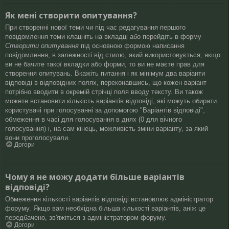
Як мені створити опитування?
При створенні нової теми чи під час редагування першого
повідомлення теми клацніть на вкладці або перейдіть в форму
Створити опитування
під основною формою написання
повідомлення, в залежності від стилю, який використовується; якщо
ви не бачите такої вкладки або форми, то ви не маєте прав для
створення опитувань. Вкажіть питання і як мінімум два варіанти
відповіді в відповідних полях, переконавшись, що кожен варіант
потрібно вводити в окремій стрічці поля вводу тексту. Ви також
можете встановити кількість варіантів відповіді, які можуть обирати
користувачі при голосуванні за допомогою "Варіантів відповіді",
обмеження в часі для голосування в днях (0 для вічного
голосування) і, на сам кінець, можливість зміни варіанту, за який
вони проголосували.
Догори
Чому я не можу додати більше варіантів
відповіді?
Обмеження кількості варіантів відповіді встановлює адміністратор
форуму. Якщо вам необхідна більша кількості варіантів, аніж це
передбачено, зв'яжіться з адміністратором форуму.
Догори