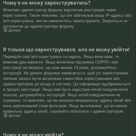
Чому я не можу зареєструватись?
Можливо адміністратор форуму відключив реєстрацію нових
користувачів. Також можливо, що він заблокував вашу IP-адресу або
ім'я користувача, яке ви намагаєтесь зареєструвати. Зверніться за
допомогою до адміністратора форуму.
Догори
Я тільки що зареєструвався, але не можу увійти!
Перевірте свої ім'я користувача та пароль. Якщо вони вірні, то
можливі два варіанти. Якщо включена підтримка COPPA і при
реєстрації ви вказали, що вам менше 13 років, дотримуйтесь
інструкцій. На деяких форумах вимагається, щоб усі зареєстровані
облікові записи були активовані самостійно користувачами або
адміністратором до входу в систему. Ця інформація відображається
в процесі реєстрації. Якщо вам було надіслано email-повідомлення
поштою, дотримуйтесь інструкцій. Якщо email-повідомлення не
отримано, то можливо, що ви вказали неправильну адресу email або
вона заблокований спам-фільтром. Якщо ви впевнені, що ви ввели
правильну адресу email, спробуйте зв'язатися з адміністратором.
Догори
Чому я не можу увійти?