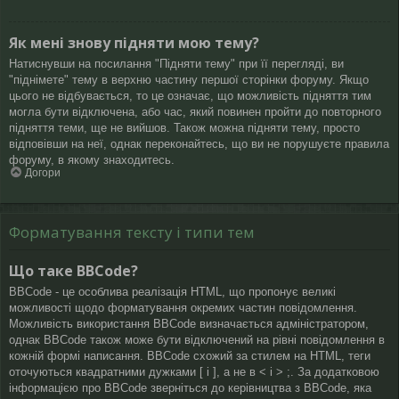
Як мені знову підняти мою тему?
Натиснувши на посилання "Підняти тему" при її перегляді, ви
"піднімете" тему в верхню частину першої сторінки форуму. Якщо
цього не відбувається, то це означає, що можливість підняття тим
могла бути відключена, або час, який повинен пройти до повторного
підняття теми, ще не вийшов. Також можна підняти тему, просто
відповівши на неї, однак переконайтесь, що ви не порушуєте правила
форуму, в якому знаходитесь.
Догори
Форматування тексту і типи тем
Що таке BBCode?
BBCode - це особлива реалізація HTML, що пропонує великі
можливості щодо форматування окремих частин повідомлення.
Можливість використання BBCode визначається адміністратором,
однак BBCode також може бути відключений на рівні повідомлення в
кожній формі написання. BBCode схожий за стилем на HTML, теги
оточуються квадратними дужками [ і ], а не в < і > ;. За додатковою
інформацією про BBCode зверніться до керівництва з BBCode, яка