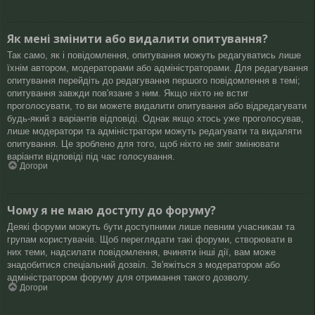
Як мені змінити або видалити опитування?
Так само, як і повідомлення, опитування можуть редагуватись лише
їхнім автором, модераторами або адміністраторами. Для редагування
опитування перейдіть до редагування першого повідомлення в темі;
опитування завжди пов'язане з ним. Якщо ніхто не встиг
проголосувати, то ви можете видалити опитування або відредагувати
будь-який з варіантів відповіді. Однак якщо хтось уже проголосував,
лише модератори та адміністратори можуть редагувати та видаляти
опитування. Це зроблено для того, щоб ніхто не зміг змінювати
варіанти відповіді під час голосування.
Догори
Чому я не маю доступу до форуму?
Деякі форуми можуть бути доступними лише певним учасникам та
групам користувачів. Щоб переглядати такі форуми, створювати в
них теми, надсилати повідомлення, вчиняти інші дії, вам може
знадобитися спеціальний дозвіл. Зв'яжіться з модератором або
адміністратором форуму для отримання такого дозволу.
Догори