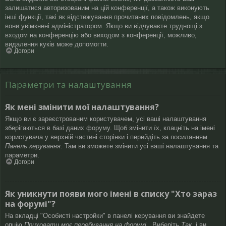
залишатися авторизованим на цій конференції, а також виконують
інші функції, такі як відстежування прочитаних повідомлень, якщо
вони увімкнені адміністратором. Якщо ви відчуваєте труднощі з
входом на конференцію або виходом з конференції, можливо,
видалення куків може допомогти.
Догори
Параметри та налаштування
Як мені змінити мої налаштування?
Якщо ви є зареєстрованим користувачем, усі ваші налаштування
зберігаються в базі даних форуму. Щоб змінити їх, клацніть на імені
користувача у верхній частині сторінки і перейдіть за посиланням
Панель керування
. Там ви зможете змінити усі ваші налаштування та
параметри.
Догори
Як уникнути появи мого імені в списку "Хто зараз
на форумі"?
На вкладці "Особисті настройки" в панелі керування ви знайдете
опцію
Приховати моє перебування на форумі
. Виберіть
Так
, і ви