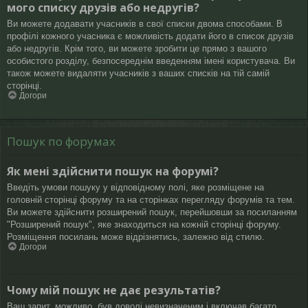
мого списку друзів або недругів?
Ви можете додавати учасників в свої списки двома способами. В
профілі кожного учасника є можливість додати його в список друзів
або недругів. Крім того, ви можете зробити це прямо з вашого
особистого розділу, безпосереднім введенням імені користувача. Ви
також можете видаляти учасників з ваших списків на тій самій
сторінці.
Догори
Пошук по форумах
Як мені здійснити пошук на форумі?
Введіть умови пошуку у відповідному полі, яке розміщене на
головній сторінці форуму та на сторінках перегляду форумів та тем.
Ви можете здійснити розширений пошук, перейшовши за посиланням
"Розширений пошук", яке знаходиться на кожній сторінці форуму.
Розміщення посилань може відрізнятись, залежно від стилю.
Догори
Чому мій пошук не дає результатів?
Ваш запит, можливо, був доволі невизначеним і включав багато