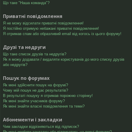
Що таке "Наша команда"?
Приватні повідомлення
Я не можу відсилати приватні повідомлення!
Я постійно отримую небажані приватні повідомлення!
Я отримав спам або образливий email від когось із цього форуму!
Друзі та недруги
Що таке список друзів та недругів?
Як я можу додавати / видаляти користувачів до мого списку друзів
або недругів?
Пошук по форумах
Як мені здійснити пошук на форумі?
Чому мій пошук не дає результатів?
В результаті пошуку я отримав порожню сторінку!
Як мені знайти учасників форуму?
Як мені знайти власні повідомлення та теми?
Абонементи і закладки
Чим закладки відрізняються від підписок?
Як мені зробити закладку або підписатись на певні форуми?