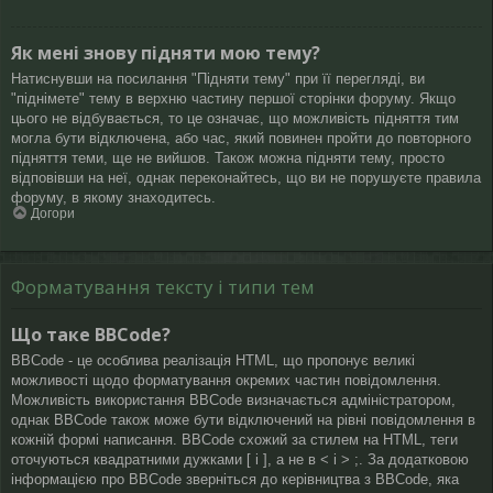
Як мені знову підняти мою тему?
Натиснувши на посилання "Підняти тему" при її перегляді, ви
"піднімете" тему в верхню частину першої сторінки форуму. Якщо
цього не відбувається, то це означає, що можливість підняття тим
могла бути відключена, або час, який повинен пройти до повторного
підняття теми, ще не вийшов. Також можна підняти тему, просто
відповівши на неї, однак переконайтесь, що ви не порушуєте правила
форуму, в якому знаходитесь.
Догори
Форматування тексту і типи тем
Що таке BBCode?
BBCode - це особлива реалізація HTML, що пропонує великі
можливості щодо форматування окремих частин повідомлення.
Можливість використання BBCode визначається адміністратором,
однак BBCode також може бути відключений на рівні повідомлення в
кожній формі написання. BBCode схожий за стилем на HTML, теги
оточуються квадратними дужками [ і ], а не в < і > ;. За додатковою
інформацією про BBCode зверніться до керівництва з BBCode, яка