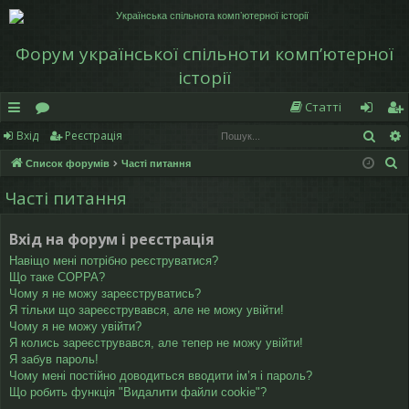
Форум української спільноти компʼютерної
історії
Статті
Пош
Вхід
Реєстрація
в
о
хі
еє
П
Список форумів
Часті питання
и
ру
д
ст
о
Часті питання
дк
м
р
ш
у
и
и
а
Вхід на форум і реєстрація
к
й
ці
Навіщо мені потрібно реєструватися?
Що таке COPPA?
д
я
Чому я не можу зареєструватись?
Я тільки що зареєструвався, але не можу увійти!
ос
Чому я не можу увійти?
Я колись зареєструвався, але тепер не можу увійти!
ту
Я забув пароль!
Чому мені постійно доводиться вводити ім’я і пароль?
п
Що робить функція "Видалити файли cookie"?