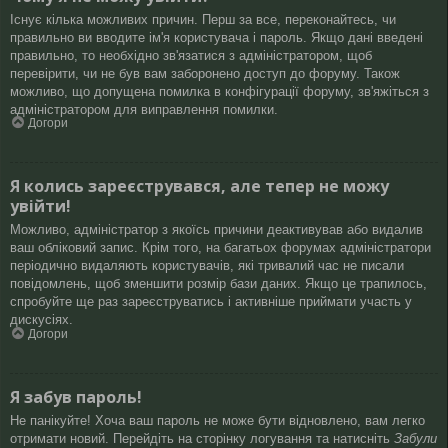
Існує кілька можливих причин. Перш за все, переконайтесь, чи
правильно ви вводите ім'я користувача і пароль. Якщо дані введені
правильно, то необхідно зв'язатися з адміністратором, щоб
перевірити, чи не був вам заборонено доступ до форуму. Також
можливо, що допущена помилка в конфігурації форуму, зв'яжіться з
адміністратором для виправлення помилки.
Догори
Я колись зареєструвався, але тепер не можу
увійти!
Можливо, адміністратор з якоїсь причини деактивував або видалив
ваш обліковий запис. Крім того, на багатьох форумах адміністратори
періодично видаляють користувачів, які тривалий час не писали
повідомлень, щоб зменшити розмір бази даних. Якщо це трапилось,
спробуйте ще раз зареєструватись і активніше приймати участь у
дискусіях.
Догори
Я забув пароль!
Не панікуйте! Хоча ваш пароль не може бути відновлено, вам легко
отримати новий. Перейдіть на сторінку логування та натисніть
Забули