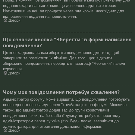
Поряд з кожним повідомленням, ви побачите кнопку, призначену для
подання скарги на нього, якщо це дозволено адміністратором.
Натиснувши на неї, ви пройдете через ряд кроків, необхідних для
відправлення подання на повідомлення.
Догори
Що означає кнопка "Зберегти" в формі написання
повідомлення?
Ця кнопка дозволяє вам зберігати повідомлення для того, щоб
завершити та розмістити їх пізніше. Для того, щоб відкрити
збережене повідомлення, перейдіть в параграф "Чернетки" панелі
керування.
Догори
Чому моє повідомлення потребує схвалення?
Адміністратор форуму може вирішити, що повідомлення потребують
попереднього перегляду перед їх публікацією на форумі. Можливо
також, що адміністратор додав вас до групи користувачів,
повідомлення яких, на його або її думку, потребують перегляду
адміністратором перед публікацією. Будь ласка, зверніться до
адміністратора для отримання додаткової інформації.
Догори