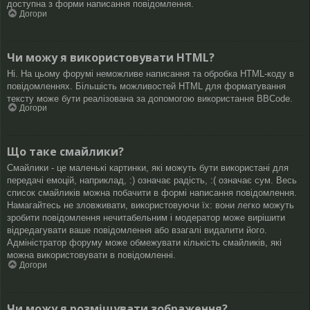
доступна з форми написання повідомлення.
Догори
Чи можу я використовувати HTML?
Ні. На цьому форумі неможливе написання та обробка HTML-коду в
повідомленнях. Більшість можливостей HTML для форматування
тексту може бути реалізована за допомогою використання BBCode.
Догори
Що таке смайлики?
Смайлики - це маленькі картинки, які можуть бути використані для
передачі емоцій, наприклад, :) означає радість, :( означає сум. Весь
список смайликів можна побачити в формі написання повідомлення.
Намагайтесь не зловживати, використовуючи їх: вони легко можуть
зробити повідомлення нечитабельним і модератор може вирішити
відредагувати ваше повідомлення або взагалі видалити його.
Адміністратор форуму може обмежувати кількість смайликів, які
можна використовувати в повідомленні.
Догори
Чи можу я розміщувати зображення?