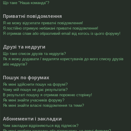
Що таке "Наша команда"?
Приватні повідомлення
Я не можу відсилати приватні повідомлення!
Я постійно отримую небажані приватні повідомлення!
Я отримав спам або образливий email від когось із цього форуму!
Друзі та недруги
Що таке список друзів та недругів?
Як я можу додавати / видаляти користувачів до мого списку друзів
або недругів?
Пошук по форумах
Як мені здійснити пошук на форумі?
Чому мій пошук не дає результатів?
В результаті пошуку я отримав порожню сторінку!
Як мені знайти учасників форуму?
Як мені знайти власні повідомлення та теми?
Абонементи і закладки
Чим закладки відрізняються від підписок?
Як мені зробити закладку або підписатись на певні форуми?