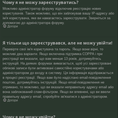
Чому я не можу зареєструватись?
Можливо адміністратор форуму відключив реєстрацію нових
користувачів. Також можливо, що він заблокував вашу IP-адресу або
ім'я користувача, яке ви намагаєтесь зареєструвати. Зверніться за
допомогою до адміністратора форуму.
Догори
Я тільки що зареєструвався, але не можу увійти!
Перевірте свої ім'я користувача та пароль. Якщо вони вірні, то
можливі два варіанти. Якщо включена підтримка COPPA і при
реєстрації ви вказали, що вам менше 13 років, дотримуйтесь
інструкцій. На деяких форумах вимагається, щоб усі зареєстровані
облікові записи були активовані самостійно користувачами або
адміністратором до входу в систему. Ця інформація відображається
в процесі реєстрації. Якщо вам було надіслано email-повідомлення
поштою, дотримуйтесь інструкцій. Якщо email-повідомлення не
отримано, то можливо, що ви вказали неправильну адресу email або
вона заблокований спам-фільтром. Якщо ви впевнені, що ви ввели
правильну адресу email, спробуйте зв'язатися з адміністратором.
Догори
Чому я не можу увійти?