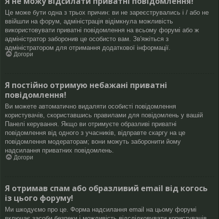
Я не можу відсилати приватні повідомлення!
Це може бути одна з трьох причин: ви не зареєструвались і / або не
ввійшли на форум, адміністрація відімкнула можливість
використовувати приватні повідомлення на всьому форумі або ж
адміністратор заборонив це особисто вам. Зв'яжіться з
адміністратором для отримання додаткової інформації.
Догори
Я постійно отримую небажані приватні
повідомлення!
Ви можете автоматично видаляти особисті повідомлення
користувачів, скориставшись правилами для повідомлень у вашій
Панелі керування. Якщо ви отримуєте образливі приватні
повідомлення від одного з учасників, відправте скаргу на це
повідомлення модераторам; вони можуть заборонити йому
надсилання приватних повідомлень.
Догори
Я отримав спам або образливий email від когось
із цього форуму!
Ми шкодуємо про це. Форма надсилання email на цьому форумі
включає засоби безпеки і можливість відслідковувати користувачів,