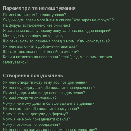
Параметри та налаштування
Як мені змінити мої налаштування?
Як уникнути появи мого імені в списку "Хто зараз на форумі"?
На форумі встановлено невірний час!
Я встановив власну часову зону, але час все одно невірний!
Моя рідна мова відсутня у списку!
Що означають зображення поряд з моїм ім'ям користувача?
Як мені включити відображення аватари?
Що таке моє звання і як мені його змінити?
Коли я натискаю на посилання "email", від мене вимагається
залогуватись!
Створення повідомлень
Як мені створити нову тему або повідомлення?
Як мені відредагувати або видалити повідомлення?
Як мені додати підпис до мого повідомлення?
Як мені створити опитування?
Чому я не можу додати більше варіантів відповіді?
Як мені змінити або видалити опитування?
Чому я не маю доступу до форуму?
Чому я не можу приєднувати файли?
Чому я отримав попередження?
Як мені поскаржитись на повідомлення модератору?