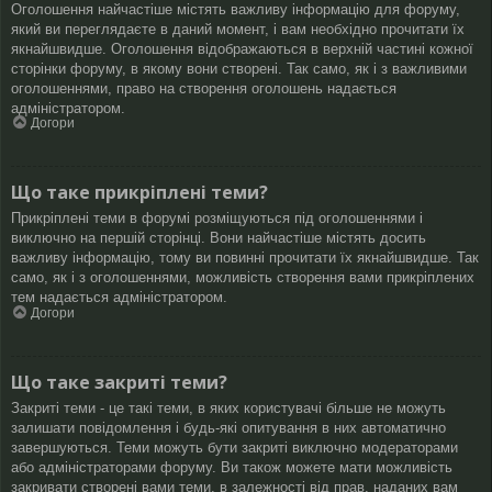
Оголошення найчастіше містять важливу інформацію для форуму,
який ви переглядаєте в даний момент, і вам необхідно прочитати їх
якнайшвидше. Оголошення відображаються в верхній частині кожної
сторінки форуму, в якому вони створені. Так само, як і з важливими
оголошеннями, право на створення оголошень надається
адміністратором.
Догори
Що таке прикріплені теми?
Прикріплені теми в форумі розміщуються під оголошеннями і
виключно на першій сторінці. Вони найчастіше містять досить
важливу інформацію, тому ви повинні прочитати їх якнайшвидше. Так
само, як і з оголошеннями, можливість створення вами прикріплених
тем надається адміністратором.
Догори
Що таке закриті теми?
Закриті теми - це такі теми, в яких користувачі більше не можуть
залишати повідомлення і будь-які опитування в них автоматично
завершуються. Теми можуть бути закриті виключно модераторами
або адміністраторами форуму. Ви також можете мати можливість
закривати створені вами теми, в залежності від прав, наданих вам