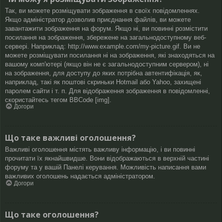
Так, ви можете розміщувати зображення в своїх повідомленнях.
Якщо адміністратор дозволив приєднання файлів, ви можете
завантажити зображення на форум. Якщо ні, ви повинні розмістити
посилання на зображення, збережене на загальнодоступному веб-
сервері. Наприклад: http://www.example.com/my-picture.gif. Ви не
можете розміщувати посилання ні на зображення, які знаходяться на
вашому комп'ютері (якщо він не є загальнодоступним сервером), ні
на зображення, для доступу до яких потрібна автентифікація, як,
наприклад, такі як поштові скриньки Hotmail або Yahoo, захищені
паролем сайти і т. п. Для відображення зображення в повідомленні,
скористайтесь тегом BBCode [img].
Догори
Що таке важливі оголошення?
Важливі оголошення містять важливу інформацію, і ви повинні
прочитати їх якнайшвидше. Вони відображаються в верхній частині
форуму та у вашій Панелі керування. Можливість написання вами
важливих оголошень надається адміністратором.
Догори
Що таке оголошення?