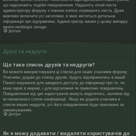
що надсилають подібні повідомлення. Надішліть email-листа
адміністратору форуму з повною копією отриманого листа. Дуже
важливо включити усі заголовки, в яких міститься детальна
інформація про відправника. Адміністратор зможе у цьому випадку
вжити необхідні заходи.
Догори
Друзі та недруги
Що таке список друзів та недругів?
Ви можете використовувати ці списки для інших учасників форуму.
Учасники, додані до списку друзів, будуть відображатись в вашій
Панелі керування для швидкого доступу до інформації про те, чи
вони зараз в мережі, і для відсилання їм приватних повідомлень.
Повідомлення від цих користувачів можуть виділятись, залежно від
встановленого стилю конференції. Якщо ви додали учасника в
список ваших недругів, усі його повідомлення буде приховано за
замовчуванням.
Догори
Як я можу додавати / видаляти користувачів до