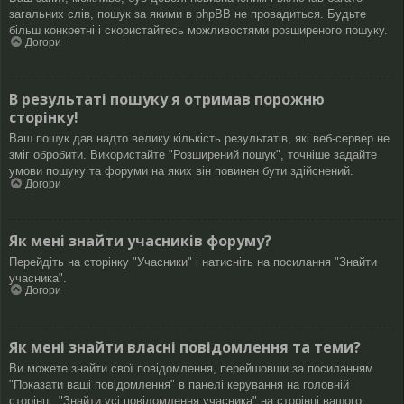
загальних слів, пошук за якими в phpBB не провадиться. Будьте
більш конкретні і скористайтесь можливостями розширеного пошуку.
Догори
В результаті пошуку я отримав порожню
сторінку!
Ваш пошук дав надто велику кількість результатів, які веб-сервер не
зміг обробити. Використайте "Розширений пошук", точніше задайте
умови пошуку та форуми на яких він повинен бути здійснений.
Догори
Як мені знайти учасників форуму?
Перейдіть на сторінку "Учасники" і натисніть на посилання "Знайти
учасника".
Догори
Як мені знайти власні повідомлення та теми?
Ви можете знайти свої повідомлення, перейшовши за посиланням
"Показати ваші повідомлення" в панелі керування на головній
сторінці, "Знайти усі повідомлення учасника" на сторінці вашого