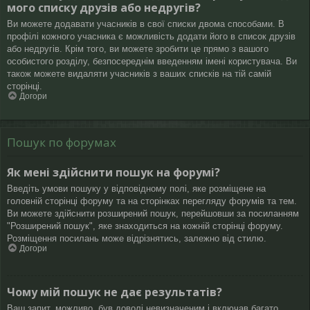
мого списку друзів або недругів?
Ви можете додавати учасників в свої списки двома способами. В
профілі кожного учасника є можливість додати його в список друзів
або недругів. Крім того, ви можете зробити це прямо з вашого
особистого розділу, безпосереднім введенням імені користувача. Ви
також можете видаляти учасників з ваших списків на тій самій
сторінці.
Догори
Пошук по форумах
Як мені здійснити пошук на форумі?
Введіть умови пошуку у відповідному полі, яке розміщене на
головній сторінці форуму та на сторінках перегляду форумів та тем.
Ви можете здійснити розширений пошук, перейшовши за посиланням
"Розширений пошук", яке знаходиться на кожній сторінці форуму.
Розміщення посилань може відрізнятись, залежно від стилю.
Догори
Чому мій пошук не дає результатів?
Ваш запит, можливо, був доволі невизначеним і включав багато