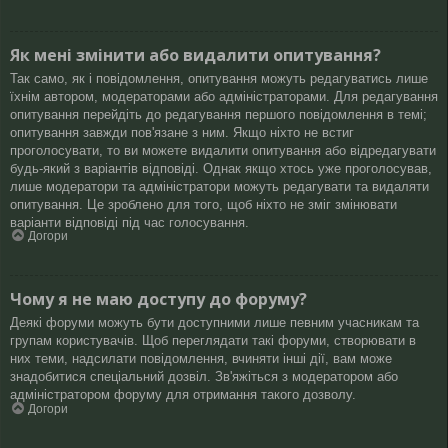
Як мені змінити або видалити опитування?
Так само, як і повідомлення, опитування можуть редагуватись лише
їхнім автором, модераторами або адміністраторами. Для редагування
опитування перейдіть до редагування першого повідомлення в темі;
опитування завжди пов'язане з ним. Якщо ніхто не встиг
проголосувати, то ви можете видалити опитування або відредагувати
будь-який з варіантів відповіді. Однак якщо хтось уже проголосував,
лише модератори та адміністратори можуть редагувати та видаляти
опитування. Це зроблено для того, щоб ніхто не зміг змінювати
варіанти відповіді під час голосування.
Догори
Чому я не маю доступу до форуму?
Деякі форуми можуть бути доступними лише певним учасникам та
групам користувачів. Щоб переглядати такі форуми, створювати в
них теми, надсилати повідомлення, вчиняти інші дії, вам може
знадобитися спеціальний дозвіл. Зв'яжіться з модератором або
адміністратором форуму для отримання такого дозволу.
Догори