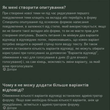
Як мені створити опитування?
При створенні нової теми чи під час редагування першого
повідомлення теми клацніть на вкладці або перейдіть в форму
Створити опитування
під основною формою написання
повідомлення, в залежності від стилю, який використовується; якщо
ви не бачите такої вкладки або форми, то ви не маєте прав для
створення опитувань. Вкажіть питання і як мінімум два варіанти
відповіді в відповідних полях, переконавшись, що кожен варіант
потрібно вводити в окремій стрічці поля вводу тексту. Ви також
можете встановити кількість варіантів відповіді, які можуть обирати
користувачі при голосуванні за допомогою "Варіантів відповіді",
обмеження в часі для голосування в днях (0 для вічного
голосування) і, на сам кінець, можливість зміни варіанту, за який
вони проголосували.
Догори
Чому я не можу додати більше варіантів
відповіді?
Обмеження кількості варіантів відповіді встановлює адміністратор
форуму. Якщо вам необхідна більша кількості варіантів, аніж це
передбачено, зв'яжіться з адміністратором форуму.
Догори