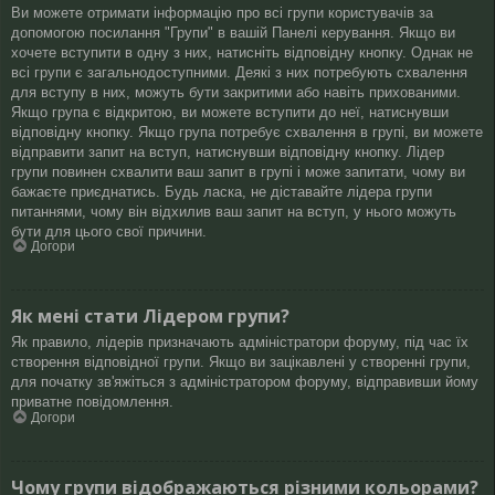
Ви можете отримати інформацію про всі групи користувачів за
допомогою посилання "Групи" в вашій Панелі керування. Якщо ви
хочете вступити в одну з них, натисніть відповідну кнопку. Однак не
всі групи є загальнодоступними. Деякі з них потребують схвалення
для вступу в них, можуть бути закритими або навіть прихованими.
Якщо група є відкритою, ви можете вступити до неї, натиснувши
відповідну кнопку. Якщо група потребує схвалення в групі, ви можете
відправити запит на вступ, натиснувши відповідну кнопку. Лідер
групи повинен схвалити ваш запит в групі і може запитати, чому ви
бажаєте приєднатись. Будь ласка, не діставайте лідера групи
питаннями, чому він відхилив ваш запит на вступ, у нього можуть
бути для цього свої причини.
Догори
Як мені стати Лідером групи?
Як правило, лідерів призначають адміністратори форуму, під час їх
створення відповідної групи. Якщо ви зацікавлені у створенні групи,
для початку зв'яжіться з адміністратором форуму, відправивши йому
приватне повідомлення.
Догори
Чому групи відображаються різними кольорами?