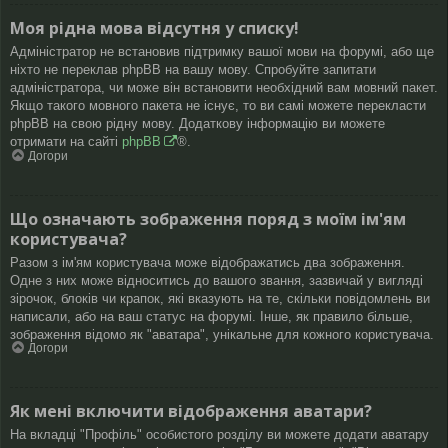
Моя рідна мова відсутня у списку!
Адміністратор не встановив підтримку вашої мови на форумі, або ще
ніхто не переклав phpBB на вашу мову. Спробуйте запитати
адміністратора, чи може він встановити необхідний вам мовний пакет.
Якщо такого мовного пакета не існує, то ви самі можете перекласти
phpBB на свою рідну мову. Додаткову інформацію ви можете
отримати на сайті
phpBB
®.
Догори
Що означають зображення поряд з моїм ім'ям
користувача?
Разом з ім'ям користувача може відображатись два зображення.
Одне з них може відноситись до вашого звання, зазвичай у вигляді
зірочок, блоків чи крапок, які вказують на те, скільки повідомлень ви
написали, або на ваш статус на форумі. Інше, як правило більше,
зображення відомо як "аватара", унікальне для кожного користувача.
Догори
Як мені включити відображення аватари?
На вкладці "Профіль" особистого розділу ви можете додати аватару