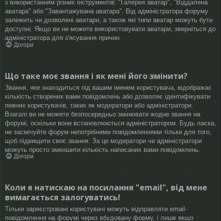
з використанням різних інструментів: "Галерея аватар", "Віддалена
аватара" або "Завантажувана аватара". Від адміністратора форуму
залежить чи дозволені аватари, а також які типи аватар можуть бути
доступні. Якщо ви не можете використовувати аватари, зверніться до
адміністратора для з'ясування причин.
Догори
Що таке моє звання і як мені його змінити?
Звання, яке знаходиться під вашим іменем користувача, відображає
кількість створених вами повідомлень або дозволяє ідентифікувати
певних користувачів, таких як модератори або адміністратори.
Взагалі ви не можете безпосередньо змінювати жодне звання на
форумі, оскільки вони встановлюються адміністратором. Будь ласка,
не засмічуйте форум непотрібними повідомленнями тільки для того,
щоб підвищити своє звання. За це модератори чи адміністратори
можуть просто зменшити кількість написаних вами повідомлень.
Догори
Коли я натискаю на посилання "email", від мене
вимагається залогуватись!
Тільки зареєстровані користувачі можуть відправляти email-
повідомлення на форумі через вбудовану форму, і лише якщо