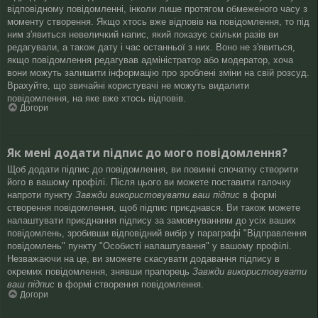
відповідному повідомленні, інколи лише протягом обмеженого часу з
моменту створення. Якщо хтось вже відповів на повідомлення, то під
ним з'явиться невеличкий напис, який показує скільки разів ви
редагували, а також дату і час останньої з них. Воно не з'явиться,
якщо повідомлення редагував адміністратор або модератор, хоча
вони можуть залишити інформацію про зроблені зміни на свій розсуд.
Врахуйте, що звичайні користувачі не можуть видалити
повідомлення, на яке вже хтось відповів.
Догори
Як мені додати підпис до мого повідомлення?
Щоб додати підпис до повідомлення, ви повинні спочатку створити
його в вашому профілі. Після цього ви можете поставити галочку
напроти пункту
Завжди використовувати ваш підпис
в формі
створення повідомлення, щоб підпис приєднався. Ви також можете
налаштувати приєднання підпису за замовчуванням до усіх ваших
повідомлень, зробивши відповідний вибір у параграфі "Відправлення
повідомлень" пункту "Особисті налаштування" у вашому профілі.
Незважаючи на це, ви зможете скасувати додавання підпису в
окремих повідомлення, знявши прапорець
Завжди використовувати
ваш підпис
в формі створення повідомлення.
Догори