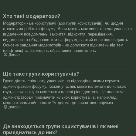
Хто такі модератори?
Модератори - це користувачі (або групи користувачів), які щодня
стежать за роботою форуму. Вони мають можливості редагування та
видалення повідомлень, закриття, відкриття, переміщення,
видалення та об'єднання тем на форумі, за який вони відповідають.
Основне завдання модераторів - не допускати відхилень від тем
(оффтопік) та розміщень образливих повідомлень.
Догори
Що таке групи користувачів?
Групи ділять спільноту учасників на підрозділи, якими керують
адміністратори форуму. Кожен учасник може належати до кількох
груп, а кожна група може мати власні рівні доступу. Це полегшує
адміністраторам призначити кількох користувачів, наприклад,
модераторами або надати їм доступ до приватних форумів.
Догори
Де знаходяться групи користувачів і як мені
приєднатись до них?