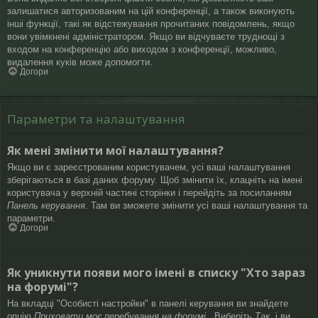
залишатися авторизованим на цій конференції, а також виконують
інші функції, такі як відстежування прочитаних повідомлень, якщо
вони увімкнені адміністратором. Якщо ви відчуваєте труднощі з
входом на конференцію або виходом з конференції, можливо,
видалення куків може допомогти.
Догори
Параметри та налаштування
Як мені змінити мої налаштування?
Якщо ви є зареєстрованим користувачем, усі ваші налаштування
зберігаються в базі даних форуму. Щоб змінити їх, клацніть на імені
користувача у верхній частині сторінки і перейдіть за посиланням
Панель керування
. Там ви зможете змінити усі ваші налаштування та
параметри.
Догори
Як уникнути появи мого імені в списку "Хто зараз
на форумі"?
На вкладці "Особисті настройки" в панелі керування ви знайдете
опцію
Приховати моє перебування на форумі
. Виберіть
Так
, і ви