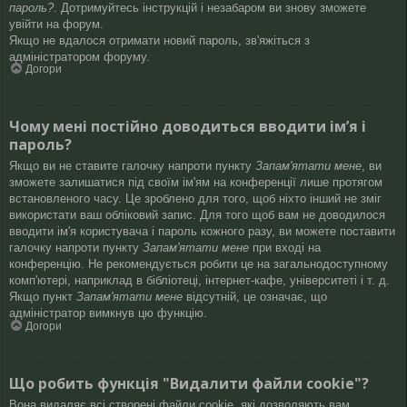
пароль?
. Дотримуйтесь інструкцій і незабаром ви знову зможете
увійти на форум.
Якщо не вдалося отримати новий пароль, зв'яжіться з
адміністратором форуму.
Догори
Чому мені постійно доводиться вводити ім’я і
пароль?
Якщо ви не ставите галочку напроти пункту
Запам'ятати мене
, ви
зможете залишатися під своїм ім'ям на конференції лише протягом
встановленого часу. Це зроблено для того, щоб ніхто інший не зміг
використати ваш обліковий запис. Для того щоб вам не доводилося
вводити ім'я користувача і пароль кожного разу, ви можете поставити
галочку напроти пункту
Запам'ятати мене
при вході на
конференцію. Не рекомендується робити це на загальнодоступному
комп'ютері, наприклад в бібліотеці, інтернет-кафе, університеті і т. д.
Якщо пункт
Запам'ятати мене
відсутній, це означає, що
адміністратор вимкнув цю функцію.
Догори
Що робить функція "Видалити файли cookie"?
Вона видаляє всі створені файли cookie, які дозволяють вам