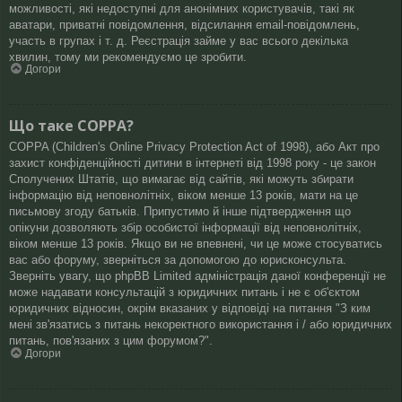
можливості, які недоступні для анонімних користувачів, такі як
аватари, приватні повідомлення, відсилання email-повідомлень,
участь в групах і т. д. Реєстрація займе у вас всього декілька
хвилин, тому ми рекомендуємо це зробити.
Догори
Що таке COPPA?
COPPA (Children's Online Privacy Protection Act of 1998), або Акт про
захист конфіденційності дитини в інтернеті від 1998 року - це закон
Сполучених Штатів, що вимагає від сайтів, які можуть збирати
інформацію від неповнолітніх, віком менше 13 років, мати на це
письмову згоду батьків. Припустимо й інше підтвердження що
опікуни дозволяють збір особистої інформації від неповнолітніх,
віком менше 13 років. Якщо ви не впевнені, чи це може стосуватись
вас або форуму, зверніться за допомогою до юрисконсульта.
Зверніть увагу, що phpBB Limited адміністрація даної конференції не
може надавати консультацій з юридичних питань і не є об'єктом
юридичних відносин, окрім вказаних у відповіді на питання "З ким
мені зв'язатись з питань некоректного використання і / або юридичних
питань, пов'язаних з цим форумом?".
Догори