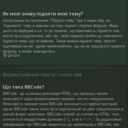
Як мені знову підняти мою тему?
Натиснувши на посилання "Підняти тему" при її перегляді, ви
"піднімете" тему в верхню частину першої сторінки форуму. Якщо
цього не відбувається, то це означає, що можливість підняття тим
могла бути відключена, або час, який повинен пройти до повторного
підняття теми, ще не вийшов. Також можна підняти тему, просто
відповівши на неї, однак переконайтесь, що ви не порушуєте правила
форуму, в якому знаходитесь.
Догори
Форматування тексту і типи тем
Що таке BBCode?
BBCode - це особлива реалізація HTML, що пропонує великі
можливості щодо форматування окремих частин повідомлення.
Можливість використання BBCode визначається адміністратором,
однак BBCode також може бути відключений на рівні повідомлення в
кожній формі написання. BBCode схожий за стилем на HTML, теги
оточуються квадратними дужками [ і ], а не в < і > ;. За додатковою
інформацією про BBCode зверніться до керівництва з BBCode, яка