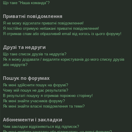
Що таке "Наша команда"?
Приватні повідомлення
Я не можу відсилати приватні повідомлення!
Я постійно отримую небажані приватні повідомлення!
Я отримав спам або образливий email від когось із цього форуму!
Друзі та недруги
Що таке список друзів та недругів?
Як я можу додавати / видаляти користувачів до мого списку друзів
або недругів?
Пошук по форумах
Як мені здійснити пошук на форумі?
Чому мій пошук не дає результатів?
В результаті пошуку я отримав порожню сторінку!
Як мені знайти учасників форуму?
Як мені знайти власні повідомлення та теми?
Абонементи і закладки
Чим закладки відрізняються від підписок?
Як мені зробити закладку або підписатись на певні форуми?