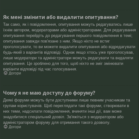
Як мені змінити або видалити опитування?
Так само, як і повідомлення, опитування можуть редагуватись лише
їхнім автором, модераторами або адміністраторами. Для редагування
опитування перейдіть до редагування першого повідомлення в темі;
опитування завжди пов'язане з ним. Якщо ніхто не встиг
проголосувати, то ви можете видалити опитування або відредагувати
будь-який з варіантів відповіді. Однак якщо хтось уже проголосував,
лише модератори та адміністратори можуть редагувати та видаляти
опитування. Це зроблено для того, щоб ніхто не зміг змінювати
варіанти відповіді під час голосування.
Догори
Чому я не маю доступу до форуму?
Деякі форуми можуть бути доступними лише певним учасникам та
групам користувачів. Щоб переглядати такі форуми, створювати в
них теми, надсилати повідомлення, вчиняти інші дії, вам може
знадобитися спеціальний дозвіл. Зв'яжіться з модератором або
адміністратором форуму для отримання такого дозволу.
Догори