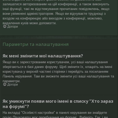
залишатися авторизованим на цій конференції, а також виконують
інші функції, такі як відстежування прочитаних повідомлень, якщо
вони увімкнені адміністратором. Якщо ви відчуваєте труднощі з
входом на конференцію або виходом з конференції, можливо,
видалення куків може допомогти.
Догори
Параметри та налаштування
Як мені змінити мої налаштування?
Якщо ви є зареєстрованим користувачем, усі ваші налаштування
зберігаються в базі даних форуму. Щоб змінити їх, клацніть на імені
користувача у верхній частині сторінки і перейдіть за посиланням
Панель керування
. Там ви зможете змінити усі ваші налаштування та
параметри.
Догори
Як уникнути появи мого імені в списку "Хто зараз
на форумі"?
На вкладці "Особисті настройки" в панелі керування ви знайдете
опцію
Приховати моє перебування на форумі
. Виберіть
Так
, і ви