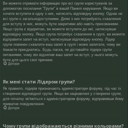
Ви можете отримати інформацію про всі групи користувачів за
допомогою посилання "Групи" в вашій Панелі керування. Якщо ви
хочете вступити в одну з них, натисніть відповідну кнопку. Однак не
всі групи є загальнодоступними. Деякі з них потребують схвалення
для вступу в них, можуть бути закритими або навіть прихованими.
Якщо група є відкритою, ви можете вступити до неї, натиснувши
відповідну кнопку. Якщо група потребує схвалення в групі, ви можете
відправити запит на вступ, натиснувши відповідну кнопку. Лідер
групи повинен схвалити ваш запит в групі і може запитати, чому ви
бажаєте приєднатись. Будь ласка, не діставайте лідера групи
питаннями, чому він відхилив ваш запит на вступ, у нього можуть
бути для цього свої причини.
Догори
Як мені стати Лідером групи?
Як правило, лідерів призначають адміністратори форуму, під час їх
створення відповідної групи. Якщо ви зацікавлені у створенні групи,
для початку зв'яжіться з адміністратором форуму, відправивши йому
приватне повідомлення.
Догори
Чому групи відображаються різними кольорами?