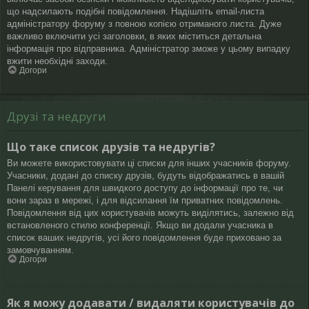
що надсилають подібні повідомлення. Надішліть email-листа
адміністратору форуму з повною копією отриманого листа. Дуже
важливо включити усі заголовки, в яких міститься детальна
інформація про відправника. Адміністратор зможе у цьому випадку
вжити необхідні заходи.
Догори
Друзі та недруги
Що таке список друзів та недругів?
Ви можете використовувати ці списки для інших учасників форуму.
Учасники, додані до списку друзів, будуть відображатись в вашій
Панелі керування для швидкого доступу до інформації про те, чи
вони зараз в мережі, і для відсилання їм приватних повідомлень.
Повідомлення від цих користувачів можуть виділятись, залежно від
встановленого стилю конференції. Якщо ви додали учасника в
список ваших недругів, усі його повідомлення буде приховано за
замовчуванням.
Догори
Як я можу додавати / видаляти користувачів до