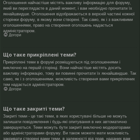
Оголошення найчастіше містять важливу інформацію для форуму,
який ви переглядаєте в даний момент, і вам необхідно прочитати їх
якнайшвидше. Оголошення відображаються в верхній частині кожної
сторінки форуму, в якому вони створені. Так само, як і з важливими
оголошеннями, право на створення оголошень надається
адміністратором.
Догори
Що таке прикріплені теми?
Прикріплені теми в форумі розміщуються під оголошеннями і
виключно на першій сторінці. Вони найчастіше містять досить
важливу інформацію, тому ви повинні прочитати їх якнайшвидше. Так
само, як і з оголошеннями, можливість створення вами прикріплених
тем надається адміністратором.
Догори
Що таке закриті теми?
Закриті теми - це такі теми, в яких користувачі більше не можуть
залишати повідомлення і будь-які опитування в них автоматично
завершуються. Теми можуть бути закриті виключно модераторами
або адміністраторами форуму. Ви також можете мати можливість
закривати створені вами теми, в залежності від прав, наданих вам