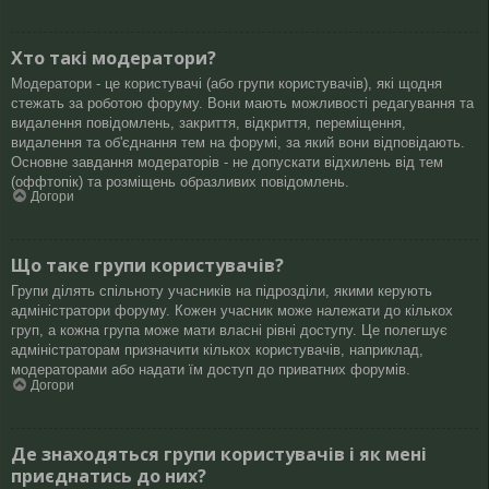
Хто такі модератори?
Модератори - це користувачі (або групи користувачів), які щодня
стежать за роботою форуму. Вони мають можливості редагування та
видалення повідомлень, закриття, відкриття, переміщення,
видалення та об'єднання тем на форумі, за який вони відповідають.
Основне завдання модераторів - не допускати відхилень від тем
(оффтопік) та розміщень образливих повідомлень.
Догори
Що таке групи користувачів?
Групи ділять спільноту учасників на підрозділи, якими керують
адміністратори форуму. Кожен учасник може належати до кількох
груп, а кожна група може мати власні рівні доступу. Це полегшує
адміністраторам призначити кількох користувачів, наприклад,
модераторами або надати їм доступ до приватних форумів.
Догори
Де знаходяться групи користувачів і як мені
приєднатись до них?