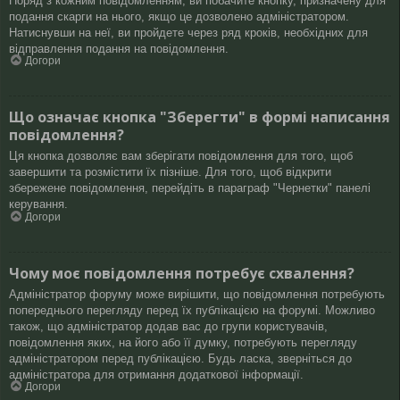
Поряд з кожним повідомленням, ви побачите кнопку, призначену для
подання скарги на нього, якщо це дозволено адміністратором.
Натиснувши на неї, ви пройдете через ряд кроків, необхідних для
відправлення подання на повідомлення.
Догори
Що означає кнопка "Зберегти" в формі написання
повідомлення?
Ця кнопка дозволяє вам зберігати повідомлення для того, щоб
завершити та розмістити їх пізніше. Для того, щоб відкрити
збережене повідомлення, перейдіть в параграф "Чернетки" панелі
керування.
Догори
Чому моє повідомлення потребує схвалення?
Адміністратор форуму може вирішити, що повідомлення потребують
попереднього перегляду перед їх публікацією на форумі. Можливо
також, що адміністратор додав вас до групи користувачів,
повідомлення яких, на його або її думку, потребують перегляду
адміністратором перед публікацією. Будь ласка, зверніться до
адміністратора для отримання додаткової інформації.
Догори