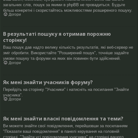
загальних слів, пошук за якими в phpBB не провадиться. Будьте
більш конкретні і скористайтесь можливостями розширеного пошуку.
Догори
В результаті пошуку я отримав порожню
сторінку!
Ваш пошук дав надто велику кількість результатів, які веб-сервер не
зміг обробити. Використайте "Розширений пошук", точніше задайте
умови пошуку та форуми на яких він повинен бути здійснений.
Догори
Як мені знайти учасників форуму?
Перейдіть на сторінку "Учасники" і натисніть на посилання "Знайти
учасника".
Догори
Як мені знайти власні повідомлення та теми?
Ви можете знайти свої повідомлення, перейшовши за посиланням
"Показати ваші повідомлення" в панелі керування на головній
сторінці, "Знайти усі повідомлення учасника" на сторінці вашого