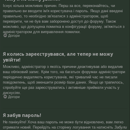
Існує кілька можливих причин. Перш за все, переконайтесь, чи
правильно ви вводите ім'я користувача і пароль. Якщо дані введені
правильно, то необхідно зв'язатися з адміністратором, щоб
перевірити, чи не був вам заборонено доступ до форуму. Також
можливо, що допущена помилка в конфігурації форуму, зв'яжіться з
адміністратором для виправлення помилки.
Догори
Я колись зареєструвався, але тепер не можу
увійти!
Можливо, адміністратор з якоїсь причини деактивував або видалив
ваш обліковий запис. Крім того, на багатьох форумах адміністратори
періодично видаляють користувачів, які тривалий час не писали
повідомлень, щоб зменшити розмір бази даних. Якщо це трапилось,
спробуйте ще раз зареєструватись і активніше приймати участь у
дискусіях.
Догори
Я забув пароль!
Не панікуйте! Хоча ваш пароль не може бути відновлено, вам легко
отримати новий. Перейдіть на сторінку логування та натисніть
Забули