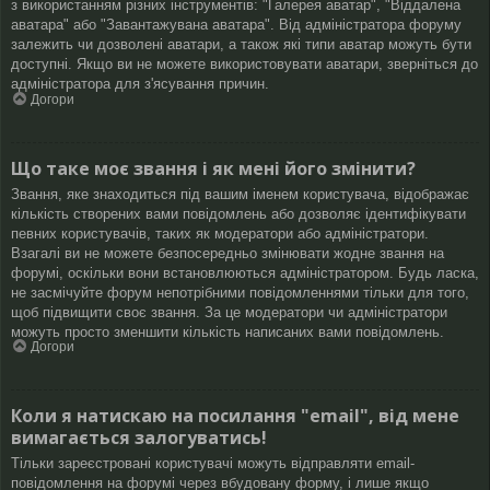
з використанням різних інструментів: "Галерея аватар", "Віддалена
аватара" або "Завантажувана аватара". Від адміністратора форуму
залежить чи дозволені аватари, а також які типи аватар можуть бути
доступні. Якщо ви не можете використовувати аватари, зверніться до
адміністратора для з'ясування причин.
Догори
Що таке моє звання і як мені його змінити?
Звання, яке знаходиться під вашим іменем користувача, відображає
кількість створених вами повідомлень або дозволяє ідентифікувати
певних користувачів, таких як модератори або адміністратори.
Взагалі ви не можете безпосередньо змінювати жодне звання на
форумі, оскільки вони встановлюються адміністратором. Будь ласка,
не засмічуйте форум непотрібними повідомленнями тільки для того,
щоб підвищити своє звання. За це модератори чи адміністратори
можуть просто зменшити кількість написаних вами повідомлень.
Догори
Коли я натискаю на посилання "email", від мене
вимагається залогуватись!
Тільки зареєстровані користувачі можуть відправляти email-
повідомлення на форумі через вбудовану форму, і лише якщо