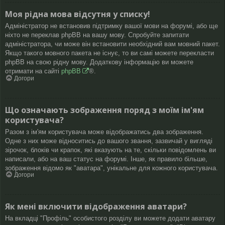
Моя рідна мова відсутня у списку!
Адміністратор не встановив підтримку вашої мови на форумі, або ще
ніхто не переклав phpBB на вашу мову. Спробуйте запитати
адміністратора, чи може він встановити необхідний вам мовний пакет.
Якщо такого мовного пакета не існує, то ви самі можете перекласти
phpBB на свою рідну мову. Додаткову інформацію ви можете
отримати на сайті
phpBB
®.
Догори
Що означають зображення поряд з моїм ім'ям
користувача?
Разом з ім'ям користувача може відображатись два зображення.
Одне з них може відноситись до вашого звання, зазвичай у вигляді
зірочок, блоків чи крапок, які вказують на те, скільки повідомлень ви
написали, або на ваш статус на форумі. Інше, як правило більше,
зображення відомо як "аватара", унікальне для кожного користувача.
Догори
Як мені включити відображення аватари?
На вкладці "Профіль" особистого розділу ви можете додати аватару