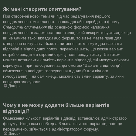
Як мені створити опитування?
При створенні нової теми чи під час редагування першого
повідомлення теми клацніть на вкладці або перейдіть в форму
Створити опитування
під основною формою написання
повідомлення, в залежності від стилю, який використовується; якщо
ви не бачите такої вкладки або форми, то ви не маєте прав для
створення опитувань. Вкажіть питання і як мінімум два варіанти
відповіді в відповідних полях, переконавшись, що кожен варіант
потрібно вводити в окремій стрічці поля вводу тексту. Ви також
можете встановити кількість варіантів відповіді, які можуть обирати
користувачі при голосуванні за допомогою "Варіантів відповіді",
обмеження в часі для голосування в днях (0 для вічного
голосування) і, на сам кінець, можливість зміни варіанту, за який
вони проголосували.
Догори
Чому я не можу додати більше варіантів
відповіді?
Обмеження кількості варіантів відповіді встановлює адміністратор
форуму. Якщо вам необхідна більша кількості варіантів, аніж це
передбачено, зв'яжіться з адміністратором форуму.
Догори