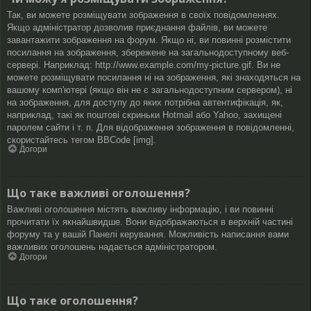
Так, ви можете розміщувати зображення в своїх повідомленнях.
Якщо адміністратор дозволив приєднання файлів, ви можете
завантажити зображення на форум. Якщо ні, ви повинні розмістити
посилання на зображення, збережене на загальнодоступному веб-
сервері. Наприклад: http://www.example.com/my-picture.gif. Ви не
можете розміщувати посилання ні на зображення, які знаходяться на
вашому комп'ютері (якщо він не є загальнодоступним сервером), ні
на зображення, для доступу до яких потрібна автентифікація, як,
наприклад, такі як поштові скриньки Hotmail або Yahoo, захищені
паролем сайти і т. п. Для відображення зображення в повідомленні,
скористайтесь тегом BBCode [img].
Догори
Що таке важливі оголошення?
Важливі оголошення містять важливу інформацію, і ви повинні
прочитати їх якнайшвидше. Вони відображаються в верхній частині
форуму та у вашій Панелі керування. Можливість написання вами
важливих оголошень надається адміністратором.
Догори
Що таке оголошення?