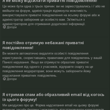
Я не можу відсилати приватні повідомлення!
Це може бути одна з трьох причин: ви не зареєструвались і / або не
ввійшли на форум, адміністрація відімкнула можливість
використовувати приватні повідомлення на всьому форумі або ж
адміністратор заборонив це особисто вам. Зв'яжіться з
адміністратором для отримання додаткової інформації.
Догори
Я постійно отримую небажані приватні
повідомлення!
Ви можете автоматично видаляти особисті повідомлення
користувачів, скориставшись правилами для повідомлень у вашій
Панелі керування. Якщо ви отримуєте образливі приватні
повідомлення від одного з учасників, відправте скаргу на це
повідомлення модераторам; вони можуть заборонити йому
надсилання приватних повідомлень.
Догори
Я отримав спам або образливий email від когось
із цього форуму!
Ми шкодуємо про це. Форма надсилання email на цьому форумі
включає засоби безпеки і можливість відслідковувати користувачів,