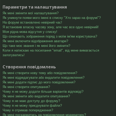
Параметри та налаштування
Як мені змінити мої налаштування?
Як уникнути появи мого імені в списку "Хто зараз на форумі"?
На форумі встановлено невірний час!
Я встановив власну часову зону, але час все одно невірний!
Моя рідна мова відсутня у списку!
Що означають зображення поряд з моїм ім'ям користувача?
Як мені включити відображення аватари?
Що таке моє звання і як мені його змінити?
Коли я натискаю на посилання "email", від мене вимагається
залогуватись!
Створення повідомлень
Як мені створити нову тему або повідомлення?
Як мені відредагувати або видалити повідомлення?
Як мені додати підпис до мого повідомлення?
Як мені створити опитування?
Чому я не можу додати більше варіантів відповіді?
Як мені змінити або видалити опитування?
Чому я не маю доступу до форуму?
Чому я не можу приєднувати файли?
Чому я отримав попередження?
Як мені поскаржитись на повідомлення модератору?