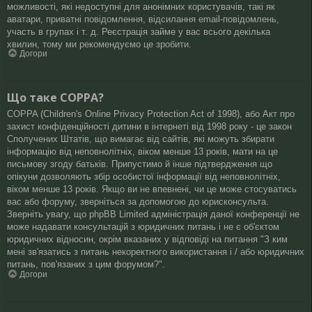
можливості, які недоступні для анонімних користувачів, такі як
аватари, приватні повідомлення, відсилання email-повідомлень,
участь в групах і т. д. Реєстрація займе у вас всього декілька
хвилин, тому ми рекомендуємо це зробити.
Догори
Що таке COPPA?
COPPA (Children's Online Privacy Protection Act of 1998), або Акт про
захист конфіденційності дитини в інтернеті від 1998 року - це закон
Сполучених Штатів, що вимагає від сайтів, які можуть збирати
інформацію від неповнолітніх, віком менше 13 років, мати на це
письмову згоду батьків. Припустимо й інше підтвердження що
опікуни дозволяють збір особистої інформації від неповнолітніх,
віком менше 13 років. Якщо ви не впевнені, чи це може стосуватись
вас або форуму, зверніться за допомогою до юрисконсульта.
Зверніть увагу, що phpBB Limited адміністрація даної конференції не
може надавати консультацій з юридичних питань і не є об'єктом
юридичних відносин, окрім вказаних у відповіді на питання "З ким
мені зв'язатись з питань некоректного використання і / або юридичних
питань, пов'язаних з цим форумом?".
Догори