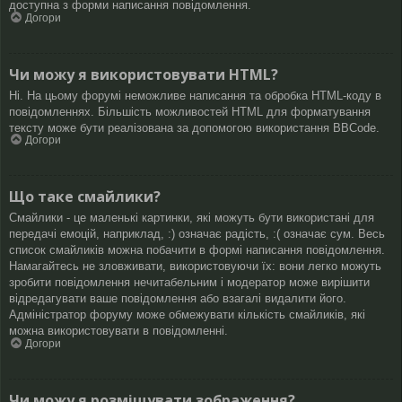
доступна з форми написання повідомлення.
Догори
Чи можу я використовувати HTML?
Ні. На цьому форумі неможливе написання та обробка HTML-коду в
повідомленнях. Більшість можливостей HTML для форматування
тексту може бути реалізована за допомогою використання BBCode.
Догори
Що таке смайлики?
Смайлики - це маленькі картинки, які можуть бути використані для
передачі емоцій, наприклад, :) означає радість, :( означає сум. Весь
список смайликів можна побачити в формі написання повідомлення.
Намагайтесь не зловживати, використовуючи їх: вони легко можуть
зробити повідомлення нечитабельним і модератор може вирішити
відредагувати ваше повідомлення або взагалі видалити його.
Адміністратор форуму може обмежувати кількість смайликів, які
можна використовувати в повідомленні.
Догори
Чи можу я розміщувати зображення?