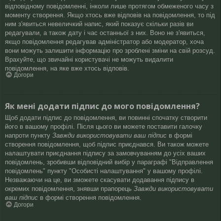
відповідному повідомленні, інколи лише протягом обмеженого часу з
моменту створення. Якщо хтось вже відповів на повідомлення, то під
ним з'явиться невеличкий напис, який показує скільки разів ви
редагували, а також дату і час останньої з них. Воно не з'явиться,
якщо повідомлення редагував адміністратор або модератор, хоча
вони можуть залишити інформацію про зроблені зміни на свій розсуд.
Врахуйте, що звичайні користувачі не можуть видалити
повідомлення, на яке вже хтось відповів.
Догори
Як мені додати підпис до мого повідомлення?
Щоб додати підпис до повідомлення, ви повинні спочатку створити
його в вашому профілі. Після цього ви можете поставити галочку
напроти пункту
Завжди використовувати ваш підпис
в формі
створення повідомлення, щоб підпис приєднався. Ви також можете
налаштувати приєднання підпису за замовчуванням до усіх ваших
повідомлень, зробивши відповідний вибір у параграфі "Відправлення
повідомлень" пункту "Особисті налаштування" у вашому профілі.
Незважаючи на це, ви зможете скасувати додавання підпису в
окремих повідомлення, знявши прапорець
Завжди використовувати
ваш підпис
в формі створення повідомлення.
Догори