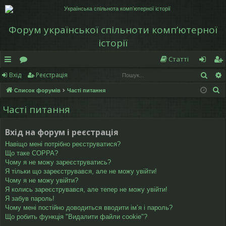
Форум української спільноти компʼютерної
історії
Статті
Пош
Вхід
Реєстрація
в
о
хі
еє
П
Список форумів
Часті питання
и
ру
д
ст
о
Часті питання
дк
м
р
ш
у
и
и
а
Вхід на форум і реєстрація
к
й
ці
Навіщо мені потрібно реєструватися?
Що таке COPPA?
д
я
Чому я не можу зареєструватись?
Я тільки що зареєструвався, але не можу увійти!
ос
Чому я не можу увійти?
Я колись зареєструвався, але тепер не можу увійти!
ту
Я забув пароль!
Чому мені постійно доводиться вводити ім’я і пароль?
п
Що робить функція "Видалити файли cookie"?