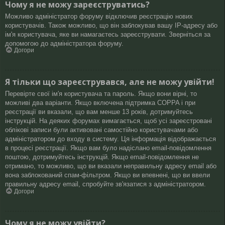
Чому я не можу зареєструватись?
Можливо адміністратор форуму відключив реєстрацію нових
користувачів. Також можливо, що він заблокував вашу IP-адресу або
ім'я користувача, яке ви намагаєтесь зареєструвати. Зверніться за
допомогою до адміністратора форуму.
Догори
Я тільки що зареєструвався, але не можу увійти!
Перевірте свої ім'я користувача та пароль. Якщо вони вірні, то
можливі два варіанти. Якщо включена підтримка COPPA і при
реєстрації ви вказали, що вам менше 13 років, дотримуйтесь
інструкцій. На деяких форумах вимагається, щоб усі зареєстровані
облікові записи були активовані самостійно користувачами або
адміністратором до входу в систему. Ця інформація відображається
в процесі реєстрації. Якщо вам було надіслано email-повідомлення
поштою, дотримуйтесь інструкцій. Якщо email-повідомлення не
отримано, то можливо, що ви вказали неправильну адресу email або
вона заблокований спам-фільтром. Якщо ви впевнені, що ви ввели
правильну адресу email, спробуйте зв'язатися з адміністратором.
Догори
Чому я не можу увійти?