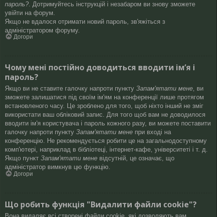
пароль?
. Дотримуйтесь інструкцій і незабаром ви знову зможете
увійти на форум.
Якщо не вдалося отримати новий пароль, зв'яжіться з
адміністратором форуму.
Догори
Чому мені постійно доводиться вводити ім’я і
пароль?
Якщо ви не ставите галочку напроти пункту
Запам'ятати мене
, ви
зможете залишатися під своїм ім'ям на конференції лише протягом
встановленого часу. Це зроблено для того, щоб ніхто інший не зміг
використати ваш обліковий запис. Для того щоб вам не доводилося
вводити ім'я користувача і пароль кожного разу, ви можете поставити
галочку напроти пункту
Запам'ятати мене
при вході на
конференцію. Не рекомендується робити це на загальнодоступному
комп'ютері, наприклад в бібліотеці, інтернет-кафе, університеті і т. д.
Якщо пункт
Запам'ятати мене
відсутній, це означає, що
адміністратор вимкнув цю функцію.
Догори
Що робить функція "Видалити файли cookie"?
Вона видаляє всі створені файли cookie, які дозволяють вам