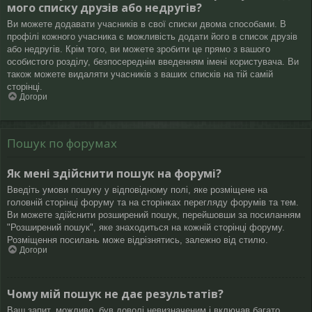
мого списку друзів або недругів?
Ви можете додавати учасників в свої списки двома способами. В
профілі кожного учасника є можливість додати його в список друзів
або недругів. Крім того, ви можете зробити це прямо з вашого
особистого розділу, безпосереднім введенням імені користувача. Ви
також можете видаляти учасників з ваших списків на тій самій
сторінці.
Догори
Пошук по форумах
Як мені здійснити пошук на форумі?
Введіть умови пошуку у відповідному полі, яке розміщене на
головній сторінці форуму та на сторінках перегляду форумів та тем.
Ви можете здійснити розширений пошук, перейшовши за посиланням
"Розширений пошук", яке знаходиться на кожній сторінці форуму.
Розміщення посилань може відрізнятись, залежно від стилю.
Догори
Чому мій пошук не дає результатів?
Ваш запит, можливо, був доволі невизначеним і включав багато