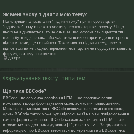
Як мені знову підняти мою тему?
Натиснувши на посилання "Підняти тему" при її перегляді, ви
"піднімете" тему в верхню частину першої сторінки форуму. Якщо
цього не відбувається, то це означає, що можливість підняття тим
могла бути відключена, або час, який повинен пройти до повторного
підняття теми, ще не вийшов. Також можна підняти тему, просто
відповівши на неї, однак переконайтесь, що ви не порушуєте правила
форуму, в якому знаходитесь.
Догори
Форматування тексту і типи тем
Що таке BBCode?
BBCode - це особлива реалізація HTML, що пропонує великі
можливості щодо форматування окремих частин повідомлення.
Можливість використання BBCode визначається адміністратором,
однак BBCode також може бути відключений на рівні повідомлення в
кожній формі написання. BBCode схожий за стилем на HTML, теги
оточуються квадратними дужками [ і ], а не в < і > ;. За додатковою
інформацією про BBCode зверніться до керівництва з BBCode, яка