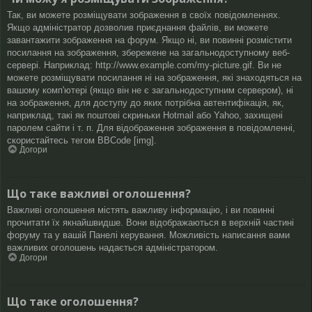
Так, ви можете розміщувати зображення в своїх повідомленнях.
Якщо адміністратор дозволив приєднання файлів, ви можете
завантажити зображення на форум. Якщо ні, ви повинні розмістити
посилання на зображення, збережене на загальнодоступному веб-
сервері. Наприклад: http://www.example.com/my-picture.gif. Ви не
можете розміщувати посилання ні на зображення, які знаходяться на
вашому комп'ютері (якщо він не є загальнодоступним сервером), ні
на зображення, для доступу до яких потрібна автентифікація, як,
наприклад, такі як поштові скриньки Hotmail або Yahoo, захищені
паролем сайти і т. п. Для відображення зображення в повідомленні,
скористайтесь тегом BBCode [img].
Догори
Що таке важливі оголошення?
Важливі оголошення містять важливу інформацію, і ви повинні
прочитати їх якнайшвидше. Вони відображаються в верхній частині
форуму та у вашій Панелі керування. Можливість написання вами
важливих оголошень надається адміністратором.
Догори
Що таке оголошення?