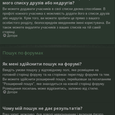
мого списку друзів або недругів?
Ви можете додавати учасників в свої списки двома способами. В
профілі кожного учасника є можливість додати його в список друзів
або недругів. Крім того, ви можете зробити це прямо з вашого
особистого розділу, безпосереднім введенням імені користувача. Ви
також можете видаляти учасників з ваших списків на тій самій
сторінці.
Догори
Пошук по форумах
Як мені здійснити пошук на форумі?
Введіть умови пошуку у відповідному полі, яке розміщене на
головній сторінці форуму та на сторінках перегляду форумів та тем.
Ви можете здійснити розширений пошук, перейшовши за посиланням
"Розширений пошук", яке знаходиться на кожній сторінці форуму.
Розміщення посилань може відрізнятись, залежно від стилю.
Догори
Чому мій пошук не дає результатів?
Ваш запит, можливо, був доволі невизначеним і включав багато