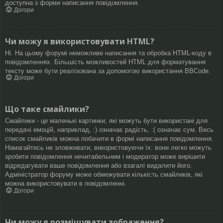
доступна з форми написання повідомлення.
Догори
Чи можу я використовувати HTML?
Ні. На цьому форумі неможливе написання та обробка HTML-коду в
повідомленнях. Більшість можливостей HTML для форматування
тексту може бути реалізована за допомогою використання BBCode.
Догори
Що таке смайлики?
Смайлики - це маленькі картинки, які можуть бути використані для
передачі емоцій, наприклад, :) означає радість, :( означає сум. Весь
список смайликів можна побачити в формі написання повідомлення.
Намагайтесь не зловживати, використовуючи їх: вони легко можуть
зробити повідомлення нечитабельним і модератор може вирішити
відредагувати ваше повідомлення або взагалі видалити його.
Адміністратор форуму може обмежувати кількість смайликів, які
можна використовувати в повідомленні.
Догори
Чи можу я розміщувати зображення?