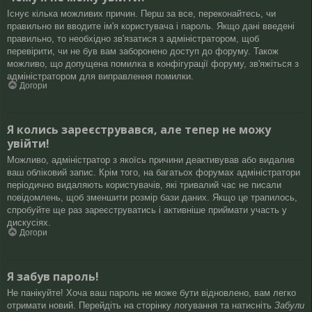
Існує кілька можливих причин. Перш за все, переконайтесь, чи
правильно ви вводите ім'я користувача і пароль. Якщо дані введені
правильно, то необхідно зв'язатися з адміністратором, щоб
перевірити, чи не був вам заборонено доступ до форуму. Також
можливо, що допущена помилка в конфігурації форуму, зв'яжіться з
адміністратором для виправлення помилки.
Догори
Я колись зареєструвався, але тепер не можу
увійти!
Можливо, адміністратор з якоїсь причини деактивував або видалив
ваш обліковий запис. Крім того, на багатьох форумах адміністратори
періодично видаляють користувачів, які тривалий час не писали
повідомлень, щоб зменшити розмір бази даних. Якщо це трапилось,
спробуйте ще раз зареєструватись і активніше приймати участь у
дискусіях.
Догори
Я забув пароль!
Не панікуйте! Хоча ваш пароль не може бути відновлено, вам легко
отримати новий. Перейдіть на сторінку логування та натисніть
Забули