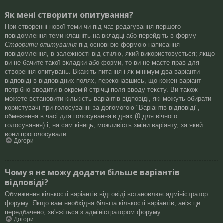
Як мені створити опитування?
При створенні нової теми чи під час редагування першого
повідомлення теми клацніть на вкладці або перейдіть в форму
Створити опитування
під основною формою написання
повідомлення, в залежності від стилю, який використовується; якщо
ви не бачите такої вкладки або форми, то ви не маєте прав для
створення опитувань. Вкажіть питання і як мінімум два варіанти
відповіді в відповідних полях, переконавшись, що кожен варіант
потрібно вводити в окремій стрічці поля вводу тексту. Ви також
можете встановити кількість варіантів відповіді, які можуть обирати
користувачі при голосуванні за допомогою "Варіантів відповіді",
обмеження в часі для голосування в днях (0 для вічного
голосування) і, на сам кінець, можливість зміни варіанту, за який
вони проголосували.
Догори
Чому я не можу додати більше варіантів
відповіді?
Обмеження кількості варіантів відповіді встановлює адміністратор
форуму. Якщо вам необхідна більша кількості варіантів, аніж це
передбачено, зв'яжіться з адміністратором форуму.
Догори