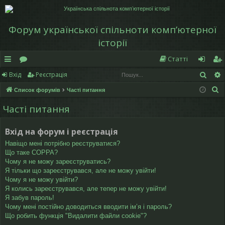
Форум української спільноти компʼютерної
історії
Статті
Пош
Вхід
Реєстрація
в
о
хі
еє
П
Список форумів
Часті питання
и
ру
д
ст
о
Часті питання
дк
м
р
ш
у
и
и
а
Вхід на форум і реєстрація
к
й
ці
Навіщо мені потрібно реєструватися?
Що таке COPPA?
д
я
Чому я не можу зареєструватись?
Я тільки що зареєструвався, але не можу увійти!
ос
Чому я не можу увійти?
Я колись зареєструвався, але тепер не можу увійти!
ту
Я забув пароль!
Чому мені постійно доводиться вводити ім’я і пароль?
п
Що робить функція "Видалити файли cookie"?