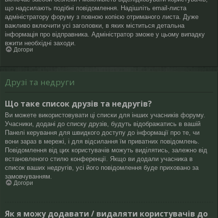
що надсилають подібні повідомлення. Надішліть email-листа
адміністратору форуму з повною копією отриманого листа. Дуже
важливо включити усі заголовки, в яких міститься детальна
інформація про відправника. Адміністратор зможе у цьому випадку
вжити необхідні заходи.
Догори
Друзі та недруги
Що таке список друзів та недругів?
Ви можете використовувати ці списки для інших учасників форуму.
Учасники, додані до списку друзів, будуть відображатись в вашій
Панелі керування для швидкого доступу до інформації про те, чи
вони зараз в мережі, і для відсилання їм приватних повідомлень.
Повідомлення від цих користувачів можуть виділятись, залежно від
встановленого стилю конференції. Якщо ви додали учасника в
список ваших недругів, усі його повідомлення буде приховано за
замовчуванням.
Догори
Як я можу додавати / видаляти користувачів до