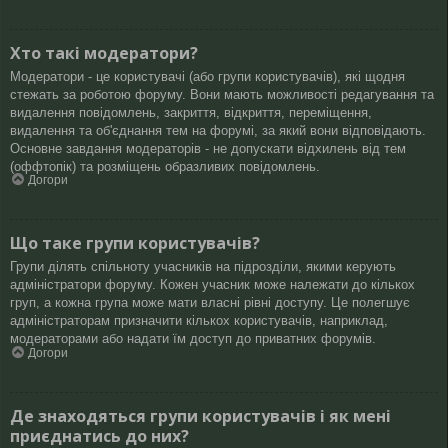
Хто такі модератори?
Модератори - це користувачі (або групи користувачів), які щодня
стежать за роботою форуму. Вони мають можливості редагування та
видалення повідомлень, закриття, відкриття, переміщення,
видалення та об'єднання тем на форумі, за який вони відповідають.
Основне завдання модераторів - не допускати відхилень від тем
(оффтопік) та розміщень образливих повідомлень.
Догори
Що таке групи користувачів?
Групи ділять спільноту учасників на підрозділи, якими керують
адміністратори форуму. Кожен учасник може належати до кількох
груп, а кожна група може мати власні рівні доступу. Це полегшує
адміністраторам призначити кількох користувачів, наприклад,
модераторами або надати їм доступ до приватних форумів.
Догори
Де знаходяться групи користувачів і як мені
приєднатись до них?