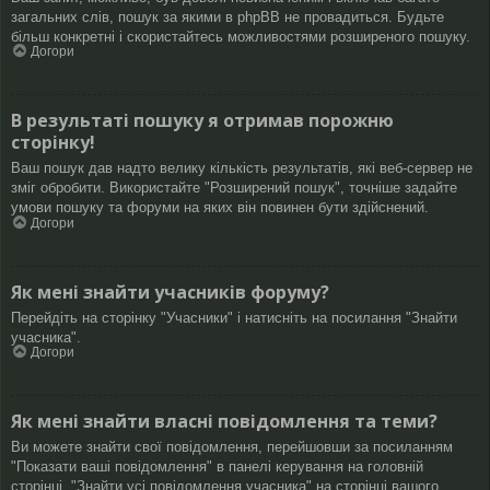
загальних слів, пошук за якими в phpBB не провадиться. Будьте
більш конкретні і скористайтесь можливостями розширеного пошуку.
Догори
В результаті пошуку я отримав порожню
сторінку!
Ваш пошук дав надто велику кількість результатів, які веб-сервер не
зміг обробити. Використайте "Розширений пошук", точніше задайте
умови пошуку та форуми на яких він повинен бути здійснений.
Догори
Як мені знайти учасників форуму?
Перейдіть на сторінку "Учасники" і натисніть на посилання "Знайти
учасника".
Догори
Як мені знайти власні повідомлення та теми?
Ви можете знайти свої повідомлення, перейшовши за посиланням
"Показати ваші повідомлення" в панелі керування на головній
сторінці, "Знайти усі повідомлення учасника" на сторінці вашого