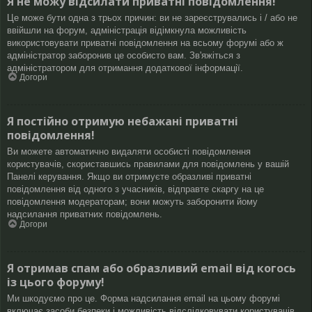
Я не можу відсилати приватні повідомлення!
Це може бути одна з трьох причин: ви не зареєструвались і / або не
ввійшли на форум, адміністрація відімкнула можливість
використовувати приватні повідомлення на всьому форумі або ж
адміністратор заборонив це особисто вам. Зв'яжіться з
адміністратором для отримання додаткової інформації.
Догори
Я постійно отримую небажані приватні
повідомлення!
Ви можете автоматично видаляти особисті повідомлення
користувачів, скориставшись правилами для повідомлень у вашій
Панелі керування. Якщо ви отримуєте образливі приватні
повідомлення від одного з учасників, відправте скаргу на це
повідомлення модераторам; вони можуть заборонити йому
надсилання приватних повідомлень.
Догори
Я отримав спам або образливий email від когось
із цього форуму!
Ми шкодуємо про це. Форма надсилання email на цьому форумі
включає засоби безпеки і можливість відслідковувати користувачів,