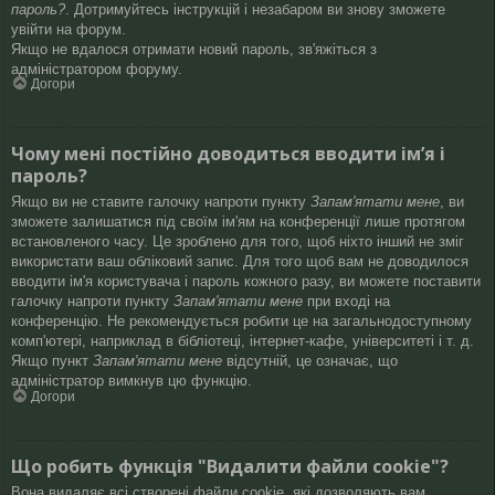
пароль?
. Дотримуйтесь інструкцій і незабаром ви знову зможете
увійти на форум.
Якщо не вдалося отримати новий пароль, зв'яжіться з
адміністратором форуму.
Догори
Чому мені постійно доводиться вводити ім’я і
пароль?
Якщо ви не ставите галочку напроти пункту
Запам'ятати мене
, ви
зможете залишатися під своїм ім'ям на конференції лише протягом
встановленого часу. Це зроблено для того, щоб ніхто інший не зміг
використати ваш обліковий запис. Для того щоб вам не доводилося
вводити ім'я користувача і пароль кожного разу, ви можете поставити
галочку напроти пункту
Запам'ятати мене
при вході на
конференцію. Не рекомендується робити це на загальнодоступному
комп'ютері, наприклад в бібліотеці, інтернет-кафе, університеті і т. д.
Якщо пункт
Запам'ятати мене
відсутній, це означає, що
адміністратор вимкнув цю функцію.
Догори
Що робить функція "Видалити файли cookie"?
Вона видаляє всі створені файли cookie, які дозволяють вам