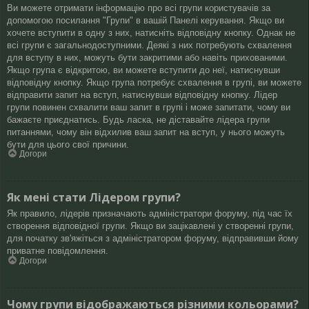
Ви можете отримати інформацію про всі групи користувачів за
допомогою посилання "Групи" в вашій Панелі керування. Якщо ви
хочете вступити в одну з них, натисніть відповідну кнопку. Однак не
всі групи є загальнодоступними. Деякі з них потребують схвалення
для вступу в них, можуть бути закритими або навіть прихованими.
Якщо група є відкритою, ви можете вступити до неї, натиснувши
відповідну кнопку. Якщо група потребує схвалення в групі, ви можете
відправити запит на вступ, натиснувши відповідну кнопку. Лідер
групи повинен схвалити ваш запит в групі і може запитати, чому ви
бажаєте приєднатись. Будь ласка, не діставайте лідера групи
питаннями, чому він відхилив ваш запит на вступ, у нього можуть
бути для цього свої причини.
Догори
Як мені стати Лідером групи?
Як правило, лідерів призначають адміністратори форуму, під час їх
створення відповідної групи. Якщо ви зацікавлені у створенні групи,
для початку зв'яжіться з адміністратором форуму, відправивши йому
приватне повідомлення.
Догори
Чому групи відображаються різними кольорами?