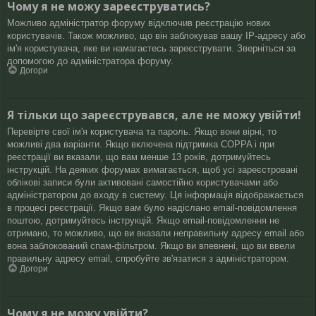
Чому я не можу зареєструватись?
Можливо адміністратор форуму відключив реєстрацію нових
користувачів. Також можливо, що він заблокував вашу IP-адресу або
ім'я користувача, яке ви намагаєтесь зареєструвати. Зверніться за
допомогою до адміністратора форуму.
Догори
Я тільки що зареєструвався, але не можу увійти!
Перевірте свої ім'я користувача та пароль. Якщо вони вірні, то
можливі два варіанти. Якщо включена підтримка COPPA і при
реєстрації ви вказали, що вам менше 13 років, дотримуйтесь
інструкцій. На деяких форумах вимагається, щоб усі зареєстровані
облікові записи були активовані самостійно користувачами або
адміністратором до входу в систему. Ця інформація відображається
в процесі реєстрації. Якщо вам було надіслано email-повідомлення
поштою, дотримуйтесь інструкцій. Якщо email-повідомлення не
отримано, то можливо, що ви вказали неправильну адресу email або
вона заблокований спам-фільтром. Якщо ви впевнені, що ви ввели
правильну адресу email, спробуйте зв'язатися з адміністратором.
Догори
Чому я не можу увійти?