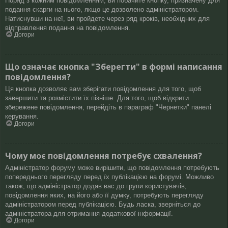
Поряд з кожним повідомленням, ви побачите кнопку, призначену для
подання скарги на нього, якщо це дозволено адміністратором.
Натиснувши на неї, ви пройдете через ряд кроків, необхідних для
відправлення подання на повідомлення.
Догори
Що означає кнопка "Зберегти" в формі написання
повідомлення?
Ця кнопка дозволяє вам зберігати повідомлення для того, щоб
завершити та розмістити їх пізніше. Для того, щоб відкрити
збережене повідомлення, перейдіть в параграф "Чернетки" панелі
керування.
Догори
Чому моє повідомлення потребує схвалення?
Адміністратор форуму може вирішити, що повідомлення потребують
попереднього перегляду перед їх публікацією на форумі. Можливо
також, що адміністратор додав вас до групи користувачів,
повідомлення яких, на його або її думку, потребують перегляду
адміністратором перед публікацією. Будь ласка, зверніться до
адміністратора для отримання додаткової інформації.
Догори