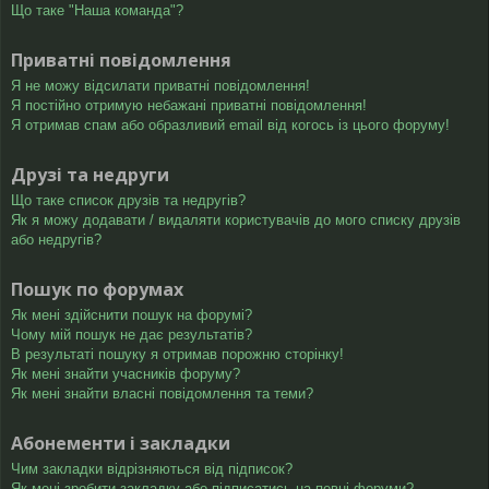
Що таке "Наша команда"?
Приватні повідомлення
Я не можу відсилати приватні повідомлення!
Я постійно отримую небажані приватні повідомлення!
Я отримав спам або образливий email від когось із цього форуму!
Друзі та недруги
Що таке список друзів та недругів?
Як я можу додавати / видаляти користувачів до мого списку друзів
або недругів?
Пошук по форумах
Як мені здійснити пошук на форумі?
Чому мій пошук не дає результатів?
В результаті пошуку я отримав порожню сторінку!
Як мені знайти учасників форуму?
Як мені знайти власні повідомлення та теми?
Абонементи і закладки
Чим закладки відрізняються від підписок?
Як мені зробити закладку або підписатись на певні форуми?