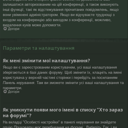
залишатися авторизованим на цій конференції, а також виконують
інші функції, такі як відстежування прочитаних повідомлень, якщо
вони увімкнені адміністратором. Якщо ви відчуваєте труднощі з
входом на конференцію або виходом з конференції, можливо,
видалення куків може допомогти.
Догори
Параметри та налаштування
Як мені змінити мої налаштування?
Якщо ви є зареєстрованим користувачем, усі ваші налаштування
зберігаються в базі даних форуму. Щоб змінити їх, клацніть на імені
користувача у верхній частині сторінки і перейдіть за посиланням
Панель керування
. Там ви зможете змінити усі ваші налаштування та
параметри.
Догори
Як уникнути появи мого імені в списку "Хто зараз
на форумі"?
На вкладці "Особисті настройки" в панелі керування ви знайдете
опцію
Приховати моє перебування на форумі
. Виберіть
Так
, і ви