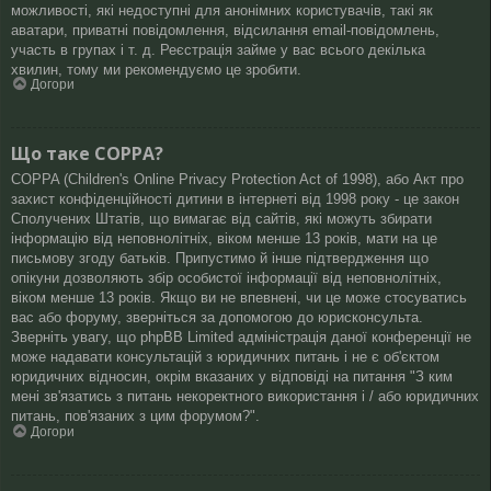
можливості, які недоступні для анонімних користувачів, такі як
аватари, приватні повідомлення, відсилання email-повідомлень,
участь в групах і т. д. Реєстрація займе у вас всього декілька
хвилин, тому ми рекомендуємо це зробити.
Догори
Що таке COPPA?
COPPA (Children's Online Privacy Protection Act of 1998), або Акт про
захист конфіденційності дитини в інтернеті від 1998 року - це закон
Сполучених Штатів, що вимагає від сайтів, які можуть збирати
інформацію від неповнолітніх, віком менше 13 років, мати на це
письмову згоду батьків. Припустимо й інше підтвердження що
опікуни дозволяють збір особистої інформації від неповнолітніх,
віком менше 13 років. Якщо ви не впевнені, чи це може стосуватись
вас або форуму, зверніться за допомогою до юрисконсульта.
Зверніть увагу, що phpBB Limited адміністрація даної конференції не
може надавати консультацій з юридичних питань і не є об'єктом
юридичних відносин, окрім вказаних у відповіді на питання "З ким
мені зв'язатись з питань некоректного використання і / або юридичних
питань, пов'язаних з цим форумом?".
Догори