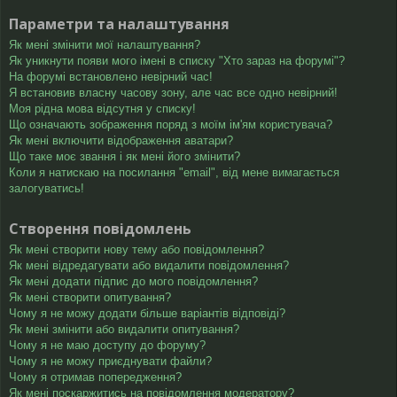
Параметри та налаштування
Як мені змінити мої налаштування?
Як уникнути появи мого імені в списку "Хто зараз на форумі"?
На форумі встановлено невірний час!
Я встановив власну часову зону, але час все одно невірний!
Моя рідна мова відсутня у списку!
Що означають зображення поряд з моїм ім'ям користувача?
Як мені включити відображення аватари?
Що таке моє звання і як мені його змінити?
Коли я натискаю на посилання "email", від мене вимагається
залогуватись!
Створення повідомлень
Як мені створити нову тему або повідомлення?
Як мені відредагувати або видалити повідомлення?
Як мені додати підпис до мого повідомлення?
Як мені створити опитування?
Чому я не можу додати більше варіантів відповіді?
Як мені змінити або видалити опитування?
Чому я не маю доступу до форуму?
Чому я не можу приєднувати файли?
Чому я отримав попередження?
Як мені поскаржитись на повідомлення модератору?