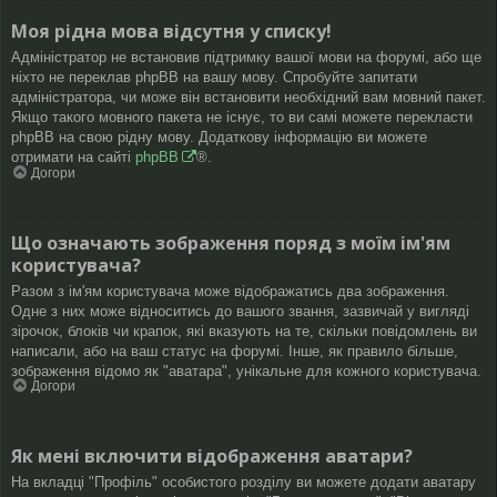
Моя рідна мова відсутня у списку!
Адміністратор не встановив підтримку вашої мови на форумі, або ще
ніхто не переклав phpBB на вашу мову. Спробуйте запитати
адміністратора, чи може він встановити необхідний вам мовний пакет.
Якщо такого мовного пакета не існує, то ви самі можете перекласти
phpBB на свою рідну мову. Додаткову інформацію ви можете
отримати на сайті
phpBB
®.
Догори
Що означають зображення поряд з моїм ім'ям
користувача?
Разом з ім'ям користувача може відображатись два зображення.
Одне з них може відноситись до вашого звання, зазвичай у вигляді
зірочок, блоків чи крапок, які вказують на те, скільки повідомлень ви
написали, або на ваш статус на форумі. Інше, як правило більше,
зображення відомо як "аватара", унікальне для кожного користувача.
Догори
Як мені включити відображення аватари?
На вкладці "Профіль" особистого розділу ви можете додати аватару