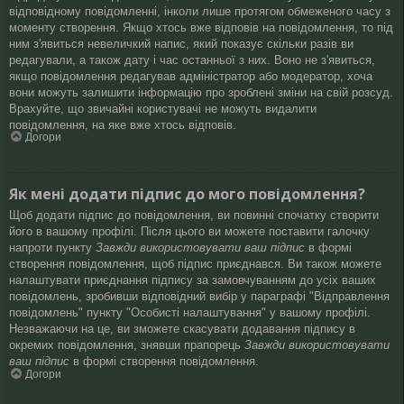
відповідному повідомленні, інколи лише протягом обмеженого часу з
моменту створення. Якщо хтось вже відповів на повідомлення, то під
ним з'явиться невеличкий напис, який показує скільки разів ви
редагували, а також дату і час останньої з них. Воно не з'явиться,
якщо повідомлення редагував адміністратор або модератор, хоча
вони можуть залишити інформацію про зроблені зміни на свій розсуд.
Врахуйте, що звичайні користувачі не можуть видалити
повідомлення, на яке вже хтось відповів.
Догори
Як мені додати підпис до мого повідомлення?
Щоб додати підпис до повідомлення, ви повинні спочатку створити
його в вашому профілі. Після цього ви можете поставити галочку
напроти пункту
Завжди використовувати ваш підпис
в формі
створення повідомлення, щоб підпис приєднався. Ви також можете
налаштувати приєднання підпису за замовчуванням до усіх ваших
повідомлень, зробивши відповідний вибір у параграфі "Відправлення
повідомлень" пункту "Особисті налаштування" у вашому профілі.
Незважаючи на це, ви зможете скасувати додавання підпису в
окремих повідомлення, знявши прапорець
Завжди використовувати
ваш підпис
в формі створення повідомлення.
Догори