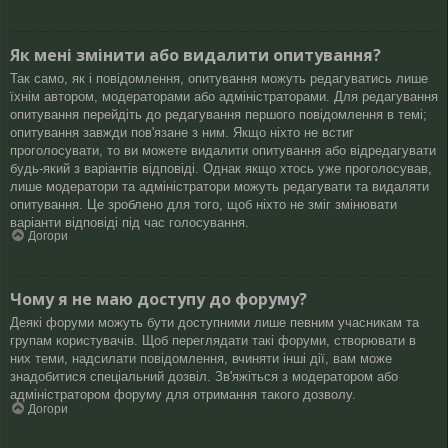
Як мені змінити або видалити опитування?
Так само, як і повідомлення, опитування можуть редагуватись лише
їхнім автором, модераторами або адміністраторами. Для редагування
опитування перейдіть до редагування першого повідомлення в темі;
опитування завжди пов'язане з ним. Якщо ніхто не встиг
проголосувати, то ви можете видалити опитування або відредагувати
будь-який з варіантів відповіді. Однак якщо хтось уже проголосував,
лише модератори та адміністратори можуть редагувати та видаляти
опитування. Це зроблено для того, щоб ніхто не зміг змінювати
варіанти відповіді під час голосування.
Догори
Чому я не маю доступу до форуму?
Деякі форуми можуть бути доступними лише певним учасникам та
групам користувачів. Щоб переглядати такі форуми, створювати в
них теми, надсилати повідомлення, вчиняти інші дії, вам може
знадобитися спеціальний дозвіл. Зв'яжіться з модератором або
адміністратором форуму для отримання такого дозволу.
Догори