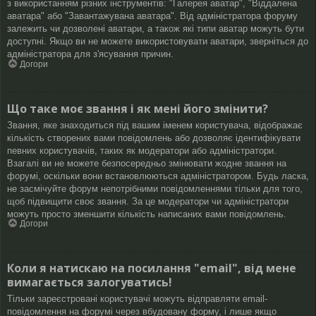
з використанням різних інструментів: "Галерея аватар", "Віддалена
аватара" або "Завантажувана аватара". Від адміністратора форуму
залежить чи дозволені аватари, а також які типи аватар можуть бути
доступні. Якщо ви не можете використовувати аватари, зверніться до
адміністратора для з'ясування причин.
Догори
Що таке моє звання і як мені його змінити?
Звання, яке знаходиться під вашим іменем користувача, відображає
кількість створених вами повідомлень або дозволяє ідентифікувати
певних користувачів, таких як модератори або адміністратори.
Взагалі ви не можете безпосередньо змінювати жодне звання на
форумі, оскільки вони встановлюються адміністратором. Будь ласка,
не засмічуйте форум непотрібними повідомленнями тільки для того,
щоб підвищити своє звання. За це модератори чи адміністратори
можуть просто зменшити кількість написаних вами повідомлень.
Догори
Коли я натискаю на посилання "email", від мене
вимагається залогуватись!
Тільки зареєстровані користувачі можуть відправляти email-
повідомлення на форумі через вбудовану форму, і лише якщо