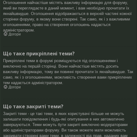
Оголошення найчастіше містять важливу інформацію для форуму,
який ви переглядаєте в даний момент, і вам необхідно прочитати їх
якнайшвидше. Оголошення відображаються в верхній частині кожної
сторінки форуму, в якому вони створені. Так само, як і з важливими
оголошеннями, право на створення оголошень надається
адміністратором.
Догори
Що таке прикріплені теми?
Прикріплені теми в форумі розміщуються під оголошеннями і
виключно на першій сторінці. Вони найчастіше містять досить
важливу інформацію, тому ви повинні прочитати їх якнайшвидше. Так
само, як і з оголошеннями, можливість створення вами прикріплених
тем надається адміністратором.
Догори
Що таке закриті теми?
Закриті теми - це такі теми, в яких користувачі більше не можуть
залишати повідомлення і будь-які опитування в них автоматично
завершуються. Теми можуть бути закриті виключно модераторами
або адміністраторами форуму. Ви також можете мати можливість
закривати створені вами теми, в залежності від прав, наданих вам