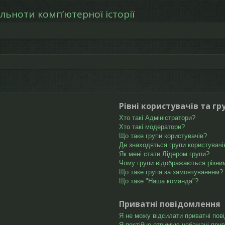
льноти компʼютерної історії
Рівні користувачів та гр
Хто такі Адміністратори?
Хто такі модератори?
Що таке групи користувачів?
Де знаходяться групи користувачів
Як мені стати Лідером групи?
Чому групи відображаються різни
Що таке група за замовчуванням?
Що таке "Наша команда"?
Приватні повідомлення
Я не можу відсилати приватні пов
Я постійно отримую небажані прив