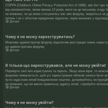
COPPA (Children's Online Privacy Protection Act of 1998), або Акт про
від неповнолітніх, віком менше 13 років, мати на це письмову згоду 
не впевнені, чи це може стосуватись вас або форуму, зверніться за 
питань і не є об'єктом юридичних відносин, окрім вказаних у відповід
Догори
Чому я не можу зареєструватись?
Можливо адміністратор форуму відключив реєстрацію нових користува
до адміністратора форуму.
Догори
Я тільки що зареєструвався, але не можу увійти!
Перевірте свої ім'я користувача та пароль. Якщо вони вірні, то можл
форумах вимагається, щоб усі зареєстровані облікові записи були ак
було надіслано email-повідомлення поштою, дотримуйтесь інструкці
ви впевнені, що ви ввели правильну адресу email, спробуйте зв'язати
Догори
Чому я не можу увійти?