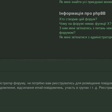
Як мені знайти усі приєднані мно
Інформація про phpBB
Хто створив цей форум?
Чому на форумі немає функції X?
З ким мені зв'язатись з питань не
форумом?
Як мені зв'язатися з адміністрато
ністратор форуму, чи потрібно вам реєструватись для розміщення повідом
відомлення, відсилання email-повідомлень, участь в групах і т. д. Реєст