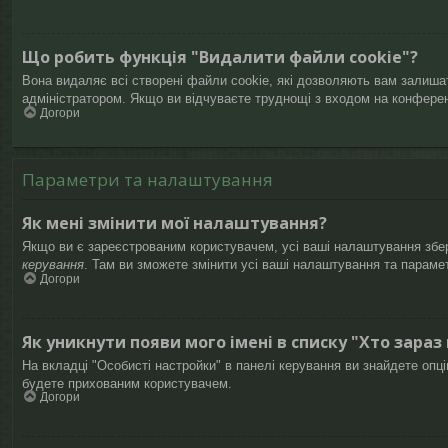
Що робить функція "Видалити файли cookie"?
Вона видаляє всі створені файли cookie, які дозволяють вам залишат
адміністратором. Якщо ви відчуваєте труднощі з входом на конфере
Догори
Параметри та налаштування
Як мені змінити мої налаштування?
Якщо ви є зареєстрованим користувачем, усі ваші налаштування збері
керування
. Там ви зможете змінити усі ваші налаштування та параме
Догори
Як уникнути появи мого імені в списку "Хто зараз
На вкладці "Особисті настройки" в панелі керування ви знайдете опц
будете прихованим користувачем.
Догори