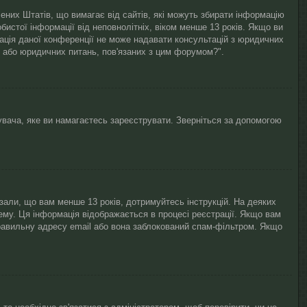
лучених Штатів, що вимагає від сайтів, які можуть збирати інформацію
бистої інформації від неповнолітніх, віком менше 13 років. Якщо ви
рація даної конференції не може надавати консультацій з юридичних
і / або юридичних питань, пов'язаних з цим форумом?".
увача, яке ви намагаєтесь зареєструвати. Зверніться за допомогою
азали, що вам менше 13 років, дотримуйтесь інструкцій. На деяких
ему. Ця інформація відображається в процесі реєстрації. Якщо вам
равильну адресу email або вона заблокований спам-фільтром. Якщо