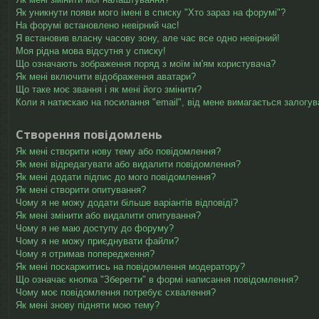
Як уникнути появи мого імені в списку "Хто зараз на форумі"?
На форумі встановлено невірний час!
Я встановив власну часову зону, але час все одно невірний!
Моя рідна мова відсутня у списку!
Що означають зображення поряд з моїм ім'ям користувача?
Як мені включити відображення аватари?
Що таке моє звання і як мені його змінити?
Коли я натискаю на посилання "email", від мене вимагається залогув
Створення повідомлень
Як мені створити нову тему або повідомлення?
Як мені відредагувати або видалити повідомлення?
Як мені додати підпис до мого повідомлення?
Як мені створити опитування?
Чому я не можу додати більше варіантів відповіді?
Як мені змінити або видалити опитування?
Чому я не маю доступу до форуму?
Чому я не можу приєднувати файли?
Чому я отримав попередження?
Як мені поскаржитись на повідомлення модератору?
Що означає кнопка "Зберегти" в формі написання повідомлення?
Чому моє повідомлення потребує схвалення?
Як мені знову підняти мою тему?