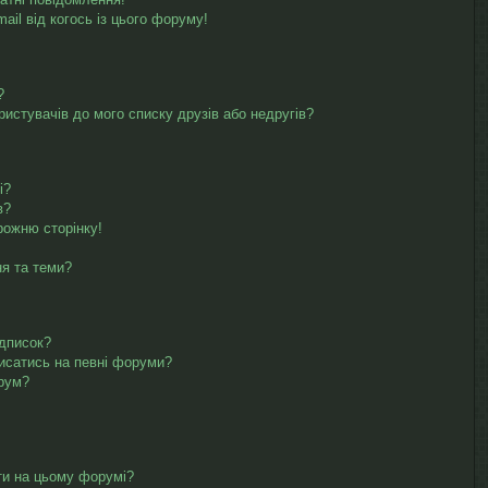
il від когось із цього форуму!
?
ристувачів до мого списку друзів або недругів?
і?
в?
рожню сторінку!
ня та теми?
ідписок?
писатись на певні форуми?
орум?
ти на цьому форумі?