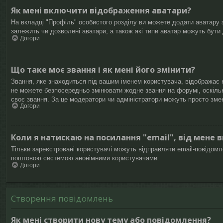
Як мені включити відображення аватари?
На вкладці "Профіль" особистого розділу ви можете додати аватару з
залежить чи дозволені аватари, а також які типи аватар можуть бути
Догори
Що таке моє звання і як мені його змінити?
Звання, яке знаходиться під вашим іменем користувача, відображає к
не можете безпосередньо змінювати жодне звання на форумі, оскіль
своє звання. За це модератори чи адміністратори можуть просто зме
Догори
Коли я натискаю на посилання "email", від мене 
Тільки зареєстровані користувачі можуть відправляти email-повідом
поштовою системою анонімними користувачами.
Догори
Створення повідомлень
Як мені створити нову тему або повідомлення?