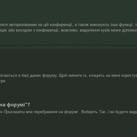
ися авторизованим на цій конференції, а також виконують інші функції, 
нцію або виходом з конференції, можливо, видалення куків може допомог
гаються в базі даних форуму. Щоб змінити їх, клацніть на імені користув
три.
 на форумі"?
ію
Приховати моє перебування на форумі
. Виберіть
Так
, і ви будете ви