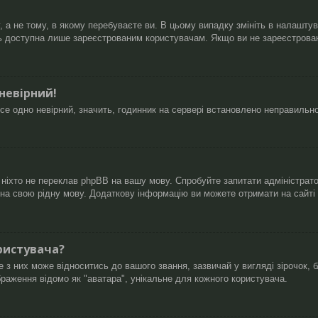
а не тому, в якому перебуваєте ви. В цьому випадку змініть в налаштуван
ь доступна лише зареєстрованим користувачам. Якщо ви не зареєстровані
 невірний!
се одно невірний, значить, годинник на сервері встановлено неправильн
 ніхто не переклав phpBB на вашу мову. Спробуйте запитати адміністрат
B на свою рідну мову. Додаткову інформацію ви можете отримати на сайті
ристувача?
 них може відноситись до вашого звання, зазвичай у вигляді зірочок, бл
браження відомо як "аватара", унікальне для кожного користувача.