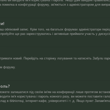
ьно ви вводите ім'я користувача і пароль. Якщо дані введені правильно, 
помилка в конфігурації форуму, зв'яжіться з адміністратором для випр
ти!
ш обліковий запис. Крім того, на багатьох форумах адміністратори пері
пробуйте ще раз зареєструватись і активніше приймати участь у дискусі
тримати новий. Перейдіть на сторінку логування та натисніть
Забули пар
ом форуму.
роль?
зможете залишатися під своїм ім'ям на конференції лише протягом встанов
одити ім'я користувача і пароль кожного разу, ви можете поставити гал
д в бібліотеці, інтернет-кафе, університеті і т. д. Якщо пункт
Запам'ят