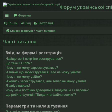
Форум української спі
Форуми
Пошук
Вхід
Реєстрація
в
Список форумів
Часті питання
и
дк
Часті питання
и
Вхід на форум і реєстрація
й
Навіщо мені потрібно реєструватися?
Що таке COPPA?
д
Чому я не можу зареєструватись?
Я тільки що зареєструвався, але не можу увійти!
ос
Чому я не можу увійти?
ту
Я колись зареєструвався, але тепер не можу увійти!
Я забув пароль!
п
Чому мені постійно доводиться вводити ім’я і пароль?
Що робить функція "Видалити файли cookie"?
Параметри та налаштування
Як мені змінити мої налаштування?