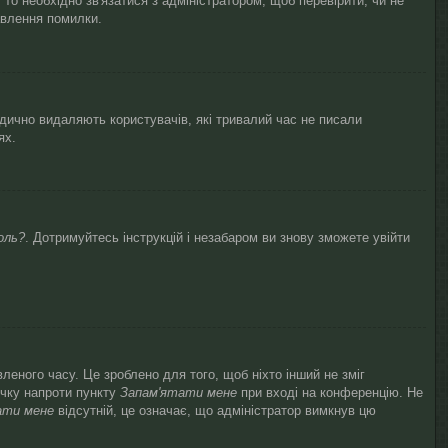
то необхідно зв'язатися з адміністратором, щоб перевірити, чи не
авлення помилки.
одично видаляють користувачів, які тривалий час не писали
ях.
оль?
. Дотримуйтесь інструкцій і незабаром ви знову зможете увійти
леного часу. Це зроблено для того, щоб ніхто інший не зміг
очку напроти пункту
Запам'ятати мене
при вході на конференцію. Не
ати мене
відсутній, це означає, що адміністратор вимкнув цю