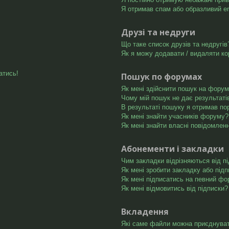
Я отримав спам або образливий ema
Друзі та недруги
Що таке список друзів та недругів
Як я можу додавати / видаляти ко
атись!
Пошук по форумах
Як мені здійснити пошук на форум
Чому мій пошук не дає результаті
В результаті пошуку я отримав по
Як мені знайти учасників форуму?
Як мені знайти власні повідомлен
Абонементи і закладки
Чим закладки відрізняються від п
Як мені зробити закладку або під
Як мені підписатись на певний ф
Як мені відмовитись від підписки?
Вкладення
Які саме файли можна приєднува