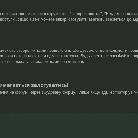
 використанням різних інструментів: "Галерея аватар", "Віддалена ават
 доступні. Якщо ви не можете використовувати аватари, зверніться до ад
ількість створених вами повідомлень або дозволяє ідентифікувати певни
ки вони встановлюються адміністратором. Будь ласка, не засмічуйте фо
ншити кількість написаних вами повідомлень.
вимагається залогуватись!
лення на форумі через вбудовану форму, і лише якщо адміністратор увім