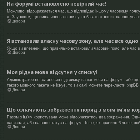
На форумі встановлено невірний час!
Можливо, відображається час, що відповідає іншому часовому поясу, 
д. Зауважте, що зміна часового поясу та багатьох інших налаштуван
Догори
Я встановив власну часову зону, але час все одно
Якщо ви впевнені, що правильно встановили часовий пояс, але час в
Догори
Моя рідна мова відсутня у списку!
Адміністратор не встановив підтримку вашої мови на форумі, або ще
такого мовного пакета не існує, то ви самі можете перекласти phpB
Догори
Що означають зображення поряд з моїм ім'ям ко
Разом з ім'ям користувача може відображатись два зображення. Одне з
написали, або на ваш статус на форумі. Інше, як правило більше, зо
Догори