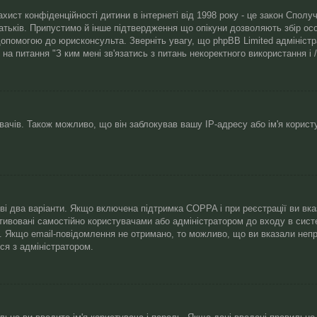
 захист конфіденційності дитини в інтернеті від 1998 року - це закон Спо
батьків. Припустимо й інше підтвердження що опікуни дозволяють збір осо
допомогою до юрисконсульта. Зверніть увагу, що phpBB Limited адмініст
і на питання "З ким мені зв'язатись з питань некоректного використання 
чів. Також можливо, що він заблокував вашу IP-адресу або ім'я корист
иві два варіанти. Якщо включена підтримка COPPA і при реєстрації ви вк
тивовані самостійно користувачами або адміністратором до входу в сист
й. Якщо email-повідомлення не отримано, то можливо, що ви вказали неп
ся з адміністратором.