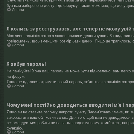
Існує кілька можливих причин. Перш за все, переконайтесь, чи правил
був вам заборонено доступ до форуму. Також можливо, що допущена 
Догори
Я колись зареєструвався, але тепер не можу увій
Можливо, адміністратор з якоїсь причини деактивував або видалив ва
повідомлень, щоб зменшити розмір бази даних. Якщо це трапилось, с
Догори
Я забув пароль!
Не панікуйте! Хоча ваш пароль не може бути відновлено, вам легко о
на форум.
Якщо не вдалося отримати новий пароль, зв'яжіться з адміністратор
Догори
Чому мені постійно доводиться вводити ім’я і па
Якщо ви не ставите галочку напроти пункту
Запам'ятати мене
, ви 
використати ваш обліковий запис. Для того щоб вам не доводилося вв
рекомендується робити це на загальнодоступному комп'ютері, наприкла
функцію.
Догори