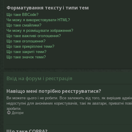
Форматування тексту і типи тем
Що таке BBCode?
Чи можу я використовувати HTML?
Що таке смайлики?
Чи можу я розміщувати зображення?
Що таке важливі оголошення?
Що таке оголошення?
Що таке прикріплені теми?
Що таке закриті теми?
Що таке значок теми?
Вхід на форум і реєстрація
Навіщо мені потрібно реєструватися?
Ви можете цього і не робити. Все залежить від того, як вирішив адмі
недоступні для анонімних користувачів, такі як аватари, приватні по
зробити.
Догори
Що таке COPPA?