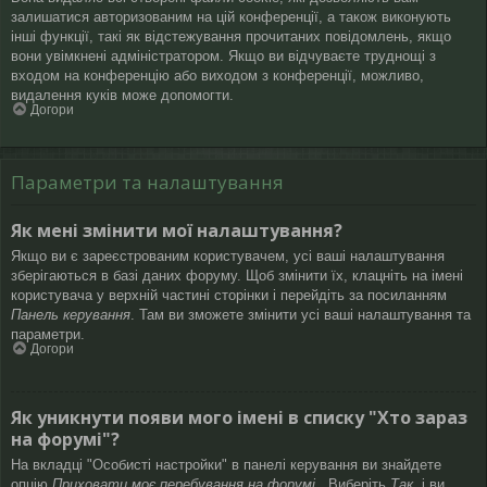
залишатися авторизованим на цій конференції, а також виконують
інші функції, такі як відстежування прочитаних повідомлень, якщо
вони увімкнені адміністратором. Якщо ви відчуваєте труднощі з
входом на конференцію або виходом з конференції, можливо,
видалення куків може допомогти.
Догори
Параметри та налаштування
Як мені змінити мої налаштування?
Якщо ви є зареєстрованим користувачем, усі ваші налаштування
зберігаються в базі даних форуму. Щоб змінити їх, клацніть на імені
користувача у верхній частині сторінки і перейдіть за посиланням
Панель керування
. Там ви зможете змінити усі ваші налаштування та
параметри.
Догори
Як уникнути появи мого імені в списку "Хто зараз
на форумі"?
На вкладці "Особисті настройки" в панелі керування ви знайдете
опцію
Приховати моє перебування на форумі
. Виберіть
Так
, і ви