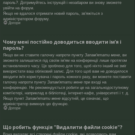
пароль?
. Дотримуйтесь інструкцій і незабаром ви знову зможете
увійти на форум.
Якщо не вдалося отримати новий пароль, зв'яжіться з
адміністратором форуму.
Догори
Чому мені постійно доводиться вводити ім’я і
пароль?
Якщо ви не ставите галочку напроти пункту
Запам'ятати мене
, ви
зможете залишатися під своїм ім'ям на конференції лише протягом
встановленого часу. Це зроблено для того, щоб ніхто інший не зміг
використати ваш обліковий запис. Для того щоб вам не доводилося
вводити ім'я користувача і пароль кожного разу, ви можете поставити
галочку напроти пункту
Запам'ятати мене
при вході на
конференцію. Не рекомендується робити це на загальнодоступному
комп'ютері, наприклад в бібліотеці, інтернет-кафе, університеті і т. д.
Якщо пункт
Запам'ятати мене
відсутній, це означає, що
адміністратор вимкнув цю функцію.
Догори
Що робить функція "Видалити файли cookie"?
Вона видаляє всі створені файли cookie, які дозволяють вам