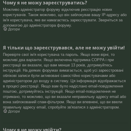
Чому я не можу зареєструватись?
Можливо адміністратор форуму відключив реєстрацію нових
користувачів. Також можливо, що він заблокував вашу IP-адресу або
ім'я користувача, яке ви намагаєтесь зареєструвати. Зверніться за
допомогою до адміністратора форуму.
Догори
Я тільки що зареєструвався, але не можу увійти!
Перевірте свої ім'я користувача та пароль. Якщо вони вірні, то
можливі два варіанти. Якщо включена підтримка COPPA і при
реєстрації ви вказали, що вам менше 13 років, дотримуйтесь
інструкцій. На деяких форумах вимагається, щоб усі зареєстровані
облікові записи були активовані самостійно користувачами або
адміністратором до входу в систему. Ця інформація відображається
в процесі реєстрації. Якщо вам було надіслано email-повідомлення
поштою, дотримуйтесь інструкцій. Якщо email-повідомлення не
отримано, то можливо, що ви вказали неправильну адресу email або
вона заблокований спам-фільтром. Якщо ви впевнені, що ви ввели
правильну адресу email, спробуйте зв'язатися з адміністратором.
Догори
Чому я не можу увійти?