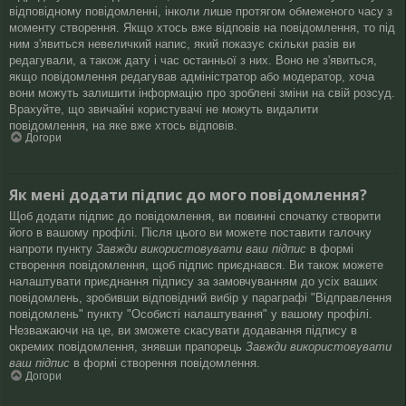
відповідному повідомленні, інколи лише протягом обмеженого часу з
моменту створення. Якщо хтось вже відповів на повідомлення, то під
ним з'явиться невеличкий напис, який показує скільки разів ви
редагували, а також дату і час останньої з них. Воно не з'явиться,
якщо повідомлення редагував адміністратор або модератор, хоча
вони можуть залишити інформацію про зроблені зміни на свій розсуд.
Врахуйте, що звичайні користувачі не можуть видалити
повідомлення, на яке вже хтось відповів.
Догори
Як мені додати підпис до мого повідомлення?
Щоб додати підпис до повідомлення, ви повинні спочатку створити
його в вашому профілі. Після цього ви можете поставити галочку
напроти пункту
Завжди використовувати ваш підпис
в формі
створення повідомлення, щоб підпис приєднався. Ви також можете
налаштувати приєднання підпису за замовчуванням до усіх ваших
повідомлень, зробивши відповідний вибір у параграфі "Відправлення
повідомлень" пункту "Особисті налаштування" у вашому профілі.
Незважаючи на це, ви зможете скасувати додавання підпису в
окремих повідомлення, знявши прапорець
Завжди використовувати
ваш підпис
в формі створення повідомлення.
Догори