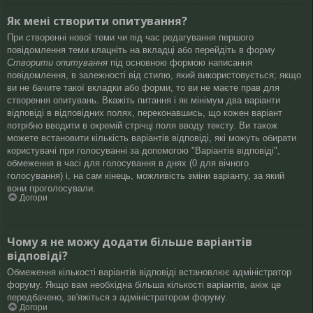
Як мені створити опитування?
При створенні нової теми чи під час редагування першого
повідомлення теми клацніть на вкладці або перейдіть в форму
Створити опитування
під основною формою написання
повідомлення, в залежності від стилю, який використовується; якщо
ви не бачите такої вкладки або форми, то ви не маєте прав для
створення опитувань. Вкажіть питання і як мінімум два варіанти
відповіді в відповідних полях, переконавшись, що кожен варіант
потрібно вводити в окремій стрічці поля вводу тексту. Ви також
можете встановити кількість варіантів відповіді, які можуть обирати
користувачі при голосуванні за допомогою "Варіантів відповіді",
обмеження в часі для голосування в днях (0 для вічного
голосування) і, на сам кінець, можливість зміни варіанту, за який
вони проголосували.
Догори
Чому я не можу додати більше варіантів
відповіді?
Обмеження кількості варіантів відповіді встановлює адміністратор
форуму. Якщо вам необхідна більша кількості варіантів, аніж це
передбачено, зв'яжіться з адміністратором форуму.
Догори