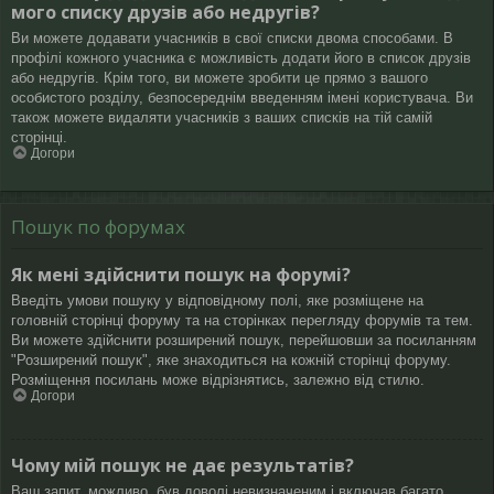
мого списку друзів або недругів?
Ви можете додавати учасників в свої списки двома способами. В
профілі кожного учасника є можливість додати його в список друзів
або недругів. Крім того, ви можете зробити це прямо з вашого
особистого розділу, безпосереднім введенням імені користувача. Ви
також можете видаляти учасників з ваших списків на тій самій
сторінці.
Догори
Пошук по форумах
Як мені здійснити пошук на форумі?
Введіть умови пошуку у відповідному полі, яке розміщене на
головній сторінці форуму та на сторінках перегляду форумів та тем.
Ви можете здійснити розширений пошук, перейшовши за посиланням
"Розширений пошук", яке знаходиться на кожній сторінці форуму.
Розміщення посилань може відрізнятись, залежно від стилю.
Догори
Чому мій пошук не дає результатів?
Ваш запит, можливо, був доволі невизначеним і включав багато