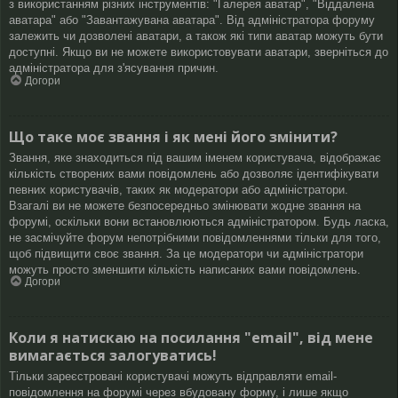
з використанням різних інструментів: "Галерея аватар", "Віддалена
аватара" або "Завантажувана аватара". Від адміністратора форуму
залежить чи дозволені аватари, а також які типи аватар можуть бути
доступні. Якщо ви не можете використовувати аватари, зверніться до
адміністратора для з'ясування причин.
Догори
Що таке моє звання і як мені його змінити?
Звання, яке знаходиться під вашим іменем користувача, відображає
кількість створених вами повідомлень або дозволяє ідентифікувати
певних користувачів, таких як модератори або адміністратори.
Взагалі ви не можете безпосередньо змінювати жодне звання на
форумі, оскільки вони встановлюються адміністратором. Будь ласка,
не засмічуйте форум непотрібними повідомленнями тільки для того,
щоб підвищити своє звання. За це модератори чи адміністратори
можуть просто зменшити кількість написаних вами повідомлень.
Догори
Коли я натискаю на посилання "email", від мене
вимагається залогуватись!
Тільки зареєстровані користувачі можуть відправляти email-
повідомлення на форумі через вбудовану форму, і лише якщо