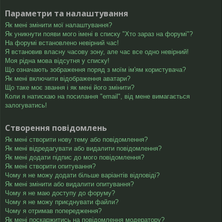
Параметри та налаштування
Як мені змінити мої налаштування?
Як уникнути появи мого імені в списку "Хто зараз на форумі"?
На форумі встановлено невірний час!
Я встановив власну часову зону, але час все одно невірний!
Моя рідна мова відсутня у списку!
Що означають зображення поряд з моїм ім'ям користувача?
Як мені включити відображення аватари?
Що таке моє звання і як мені його змінити?
Коли я натискаю на посилання "email", від мене вимагається
залогуватись!
Створення повідомлень
Як мені створити нову тему або повідомлення?
Як мені відредагувати або видалити повідомлення?
Як мені додати підпис до мого повідомлення?
Як мені створити опитування?
Чому я не можу додати більше варіантів відповіді?
Як мені змінити або видалити опитування?
Чому я не маю доступу до форуму?
Чому я не можу приєднувати файли?
Чому я отримав попередження?
Як мені поскаржитись на повідомлення модератору?