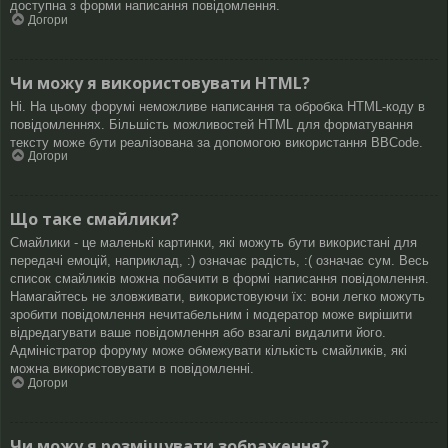
доступна з форми написання повідомлення.
Догори
Чи можу я використовувати HTML?
Ні. На цьому форумі неможливе написання та обробка HTML-коду в
повідомленнях. Більшість можливостей HTML для форматування
тексту може бути реалізована за допомогою використання BBCode.
Догори
Що таке смайлики?
Смайлики - це маленькі картинки, які можуть бути використані для
передачі емоцій, наприклад, :) означає радість, :( означає сум. Весь
список смайликів можна побачити в формі написання повідомлення.
Намагайтесь не зловживати, використовуючи їх: вони легко можуть
зробити повідомлення нечитабельним і модератор може вирішити
відредагувати ваше повідомлення або взагалі видалити його.
Адміністратор форуму може обмежувати кількість смайликів, які
можна використовувати в повідомленні.
Догори
Чи можу я розміщувати зображення?