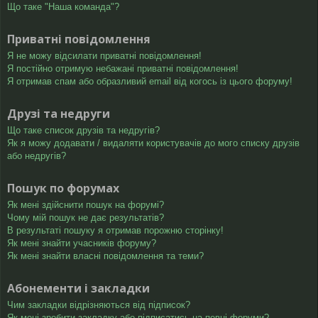
Що таке "Наша команда"?
Приватні повідомлення
Я не можу відсилати приватні повідомлення!
Я постійно отримую небажані приватні повідомлення!
Я отримав спам або образливий email від когось із цього форуму!
Друзі та недруги
Що таке список друзів та недругів?
Як я можу додавати / видаляти користувачів до мого списку друзів
або недругів?
Пошук по форумах
Як мені здійснити пошук на форумі?
Чому мій пошук не дає результатів?
В результаті пошуку я отримав порожню сторінку!
Як мені знайти учасників форуму?
Як мені знайти власні повідомлення та теми?
Абонементи і закладки
Чим закладки відрізняються від підписок?
Як мені зробити закладку або підписатись на певні форуми?