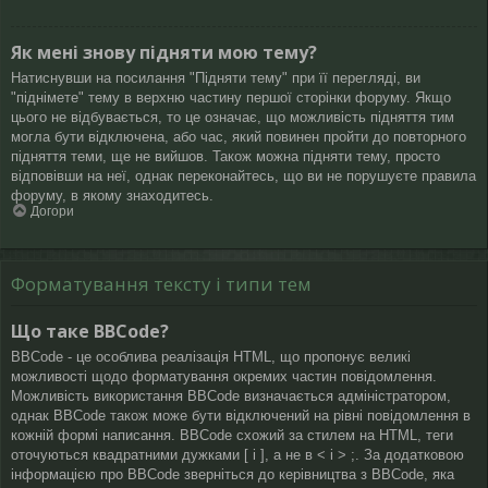
Як мені знову підняти мою тему?
Натиснувши на посилання "Підняти тему" при її перегляді, ви
"піднімете" тему в верхню частину першої сторінки форуму. Якщо
цього не відбувається, то це означає, що можливість підняття тим
могла бути відключена, або час, який повинен пройти до повторного
підняття теми, ще не вийшов. Також можна підняти тему, просто
відповівши на неї, однак переконайтесь, що ви не порушуєте правила
форуму, в якому знаходитесь.
Догори
Форматування тексту і типи тем
Що таке BBCode?
BBCode - це особлива реалізація HTML, що пропонує великі
можливості щодо форматування окремих частин повідомлення.
Можливість використання BBCode визначається адміністратором,
однак BBCode також може бути відключений на рівні повідомлення в
кожній формі написання. BBCode схожий за стилем на HTML, теги
оточуються квадратними дужками [ і ], а не в < і > ;. За додатковою
інформацією про BBCode зверніться до керівництва з BBCode, яка