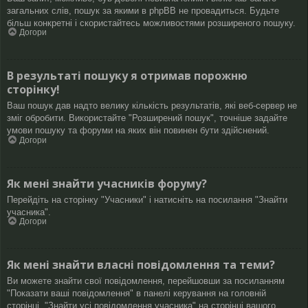
загальних слів, пошук за якими в phpBB не провадиться. Будьте
більш конкретні і скористайтесь можливостями розширеного пошуку.
Догори
В результаті пошуку я отримав порожню
сторінку!
Ваш пошук дав надто велику кількість результатів, які веб-сервер не
зміг обробити. Використайте "Розширений пошук", точніше задайте
умови пошуку та форуми на яких він повинен бути здійснений.
Догори
Як мені знайти учасників форуму?
Перейдіть на сторінку "Учасники" і натисніть на посилання "Знайти
учасника".
Догори
Як мені знайти власні повідомлення та теми?
Ви можете знайти свої повідомлення, перейшовши за посиланням
"Показати ваші повідомлення" в панелі керування на головній
сторінці, "Знайти усі повідомлення учасника" на сторінці вашого