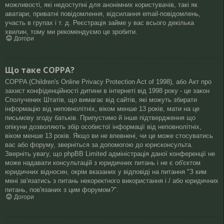
можливості, які недоступні для анонімних користувачів, такі як
аватари, приватні повідомлення, відсилання email-повідомлень,
участь в групах і т. д. Реєстрація займе у вас всього декілька
хвилин, тому ми рекомендуємо це зробити.
Догори
Що таке COPPA?
COPPA (Children's Online Privacy Protection Act of 1998), або Акт про
захист конфіденційності дитини в інтернеті від 1998 року - це закон
Сполучених Штатів, що вимагає від сайтів, які можуть збирати
інформацію від неповнолітніх, віком менше 13 років, мати на це
письмову згоду батьків. Припустимо й інше підтвердження що
опікуни дозволяють збір особистої інформації від неповнолітніх,
віком менше 13 років. Якщо ви не впевнені, чи це може стосуватись
вас або форуму, зверніться за допомогою до юрисконсульта.
Зверніть увагу, що phpBB Limited адміністрація даної конференції не
може надавати консультацій з юридичних питань і не є об'єктом
юридичних відносин, окрім вказаних у відповіді на питання "З ким
мені зв'язатись з питань некоректного використання і / або юридичних
питань, пов'язаних з цим форумом?".
Догори