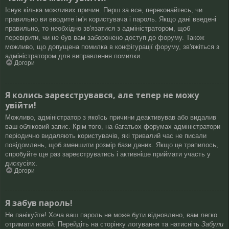
Існує кілька можливих причин. Перш за все, переконайтесь, чи
правильно ви вводите ім'я користувача і пароль. Якщо дані введені
правильно, то необхідно зв'язатися з адміністратором, щоб
перевірити, чи не був вам заборонено доступ до форуму. Також
можливо, що допущена помилка в конфігурації форуму, зв'яжіться з
адміністратором для виправлення помилки.
Догори
Я колись зареєструвався, але тепер не можу
увійти!
Можливо, адміністратор з якоїсь причини деактивував або видалив
ваш обліковий запис. Крім того, на багатьох форумах адміністратори
періодично видаляють користувачів, які тривалий час не писали
повідомлень, щоб зменшити розмір бази даних. Якщо це трапилось,
спробуйте ще раз зареєструватись і активніше приймати участь у
дискусіях.
Догори
Я забув пароль!
Не панікуйте! Хоча ваш пароль не може бути відновлено, вам легко
отримати новий. Перейдіть на сторінку логування та натисніть
Забули