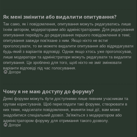
Як мені змінити або видалити опитування?
Так само, як і повідомлення, опитування можуть редагуватись лише
їхнім автором, модераторами або адміністраторами. Для редагування
опитування перейдіть до редагування першого повідомлення в темі;
опитування завжди пов'язане з ним. Якщо ніхто не встиг
проголосувати, то ви можете видалити опитування або відредагувати
будь-який з варіантів відповіді. Однак якщо хтось уже проголосував,
лише модератори та адміністратори можуть редагувати та видаляти
опитування. Це зроблено для того, щоб ніхто не зміг змінювати
варіанти відповіді під час голосування.
Догори
Чому я не маю доступу до форуму?
Деякі форуми можуть бути доступними лише певним учасникам та
групам користувачів. Щоб переглядати такі форуми, створювати в
них теми, надсилати повідомлення, вчиняти інші дії, вам може
знадобитися спеціальний дозвіл. Зв'яжіться з модератором або
адміністратором форуму для отримання такого дозволу.
Догори