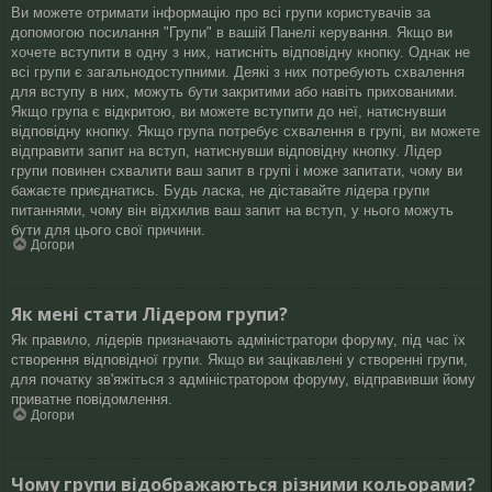
Ви можете отримати інформацію про всі групи користувачів за
допомогою посилання "Групи" в вашій Панелі керування. Якщо ви
хочете вступити в одну з них, натисніть відповідну кнопку. Однак не
всі групи є загальнодоступними. Деякі з них потребують схвалення
для вступу в них, можуть бути закритими або навіть прихованими.
Якщо група є відкритою, ви можете вступити до неї, натиснувши
відповідну кнопку. Якщо група потребує схвалення в групі, ви можете
відправити запит на вступ, натиснувши відповідну кнопку. Лідер
групи повинен схвалити ваш запит в групі і може запитати, чому ви
бажаєте приєднатись. Будь ласка, не діставайте лідера групи
питаннями, чому він відхилив ваш запит на вступ, у нього можуть
бути для цього свої причини.
Догори
Як мені стати Лідером групи?
Як правило, лідерів призначають адміністратори форуму, під час їх
створення відповідної групи. Якщо ви зацікавлені у створенні групи,
для початку зв'яжіться з адміністратором форуму, відправивши йому
приватне повідомлення.
Догори
Чому групи відображаються різними кольорами?