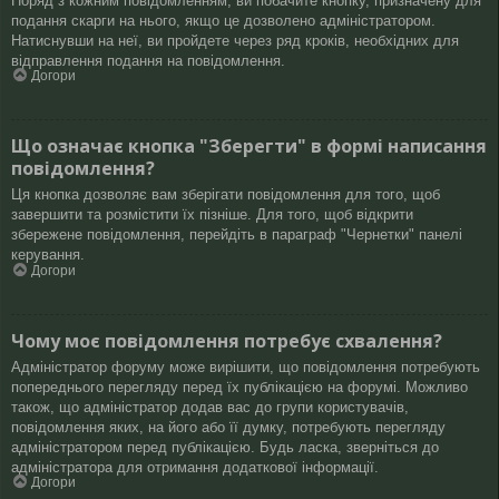
Поряд з кожним повідомленням, ви побачите кнопку, призначену для
подання скарги на нього, якщо це дозволено адміністратором.
Натиснувши на неї, ви пройдете через ряд кроків, необхідних для
відправлення подання на повідомлення.
Догори
Що означає кнопка "Зберегти" в формі написання
повідомлення?
Ця кнопка дозволяє вам зберігати повідомлення для того, щоб
завершити та розмістити їх пізніше. Для того, щоб відкрити
збережене повідомлення, перейдіть в параграф "Чернетки" панелі
керування.
Догори
Чому моє повідомлення потребує схвалення?
Адміністратор форуму може вирішити, що повідомлення потребують
попереднього перегляду перед їх публікацією на форумі. Можливо
також, що адміністратор додав вас до групи користувачів,
повідомлення яких, на його або її думку, потребують перегляду
адміністратором перед публікацією. Будь ласка, зверніться до
адміністратора для отримання додаткової інформації.
Догори