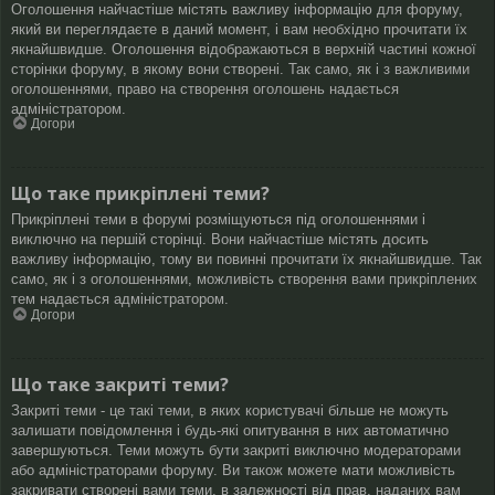
Оголошення найчастіше містять важливу інформацію для форуму,
який ви переглядаєте в даний момент, і вам необхідно прочитати їх
якнайшвидше. Оголошення відображаються в верхній частині кожної
сторінки форуму, в якому вони створені. Так само, як і з важливими
оголошеннями, право на створення оголошень надається
адміністратором.
Догори
Що таке прикріплені теми?
Прикріплені теми в форумі розміщуються під оголошеннями і
виключно на першій сторінці. Вони найчастіше містять досить
важливу інформацію, тому ви повинні прочитати їх якнайшвидше. Так
само, як і з оголошеннями, можливість створення вами прикріплених
тем надається адміністратором.
Догори
Що таке закриті теми?
Закриті теми - це такі теми, в яких користувачі більше не можуть
залишати повідомлення і будь-які опитування в них автоматично
завершуються. Теми можуть бути закриті виключно модераторами
або адміністраторами форуму. Ви також можете мати можливість
закривати створені вами теми, в залежності від прав, наданих вам