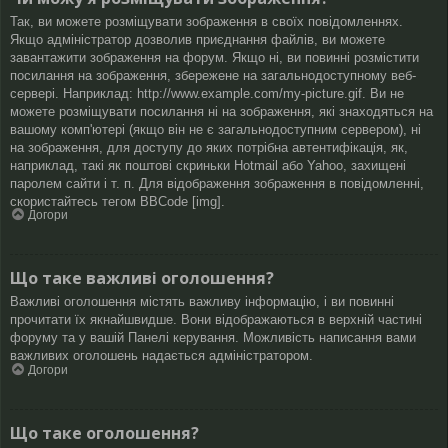
Так, ви можете розміщувати зображення в своїх повідомленнях.
Якщо адміністратор дозволив приєднання файлів, ви можете
завантажити зображення на форум. Якщо ні, ви повинні розмістити
посилання на зображення, збережене на загальнодоступному веб-
сервері. Наприклад: http://www.example.com/my-picture.gif. Ви не
можете розміщувати посилання ні на зображення, які знаходяться на
вашому комп'ютері (якщо він не є загальнодоступним сервером), ні
на зображення, для доступу до яких потрібна автентифікація, як,
наприклад, такі як поштові скриньки Hotmail або Yahoo, захищені
паролем сайти і т. п. Для відображення зображення в повідомленні,
скористайтесь тегом BBCode [img].
Догори
Що таке важливі оголошення?
Важливі оголошення містять важливу інформацію, і ви повинні
прочитати їх якнайшвидше. Вони відображаються в верхній частині
форуму та у вашій Панелі керування. Можливість написання вами
важливих оголошень надається адміністратором.
Догори
Що таке оголошення?