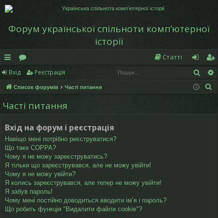
Форум української спільноти компʼютерної
історії
Статті
Пош
Вхід
Реєстрація
в
о
хі
еє
П
Список форумів
Часті питання
и
ру
д
ст
о
Часті питання
дк
м
р
ш
у
и
и
а
Вхід на форум і реєстрація
к
й
ці
Навіщо мені потрібно реєструватися?
Що таке COPPA?
д
я
Чому я не можу зареєструватись?
Я тільки що зареєструвався, але не можу увійти!
ос
Чому я не можу увійти?
Я колись зареєструвався, але тепер не можу увійти!
ту
Я забув пароль!
Чому мені постійно доводиться вводити ім’я і пароль?
п
Що робить функція "Видалити файли cookie"?