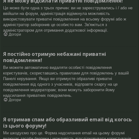
Я не можу відсилати приватні повідомлення!
Це може бути одна з трьох причин: ви не зареєструвались і / або не
ввійшли на форум, адміністрація відімкнула можливість
використовувати приватні повідомлення на всьому форумі або ж
адміністратор заборонив це особисто вам. Зв'яжіться з
адміністратором для отримання додаткової інформації.
Догори
Я постійно отримую небажані приватні
повідомлення!
Ви можете автоматично видаляти особисті повідомлення
користувачів, скориставшись правилами для повідомлень у вашій
Панелі керування. Якщо ви отримуєте образливі приватні
повідомлення від одного з учасників, відправте скаргу на це
повідомлення модераторам; вони можуть заборонити йому
надсилання приватних повідомлень.
Догори
Я отримав спам або образливий email від когось
із цього форуму!
Ми шкодуємо про це. Форма надсилання email на цьому форумі
включає засоби безпеки і можливість відслідковувати користувачів,