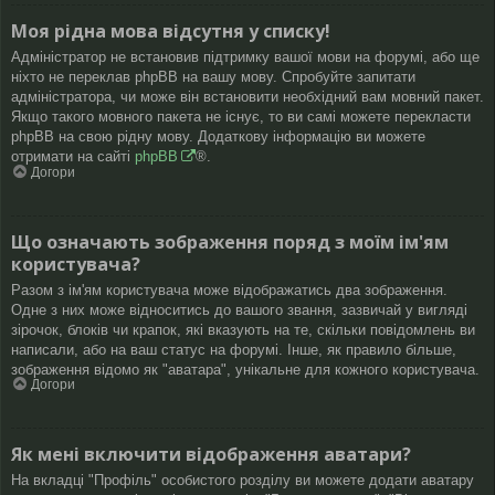
Моя рідна мова відсутня у списку!
Адміністратор не встановив підтримку вашої мови на форумі, або ще
ніхто не переклав phpBB на вашу мову. Спробуйте запитати
адміністратора, чи може він встановити необхідний вам мовний пакет.
Якщо такого мовного пакета не існує, то ви самі можете перекласти
phpBB на свою рідну мову. Додаткову інформацію ви можете
отримати на сайті
phpBB
®.
Догори
Що означають зображення поряд з моїм ім'ям
користувача?
Разом з ім'ям користувача може відображатись два зображення.
Одне з них може відноситись до вашого звання, зазвичай у вигляді
зірочок, блоків чи крапок, які вказують на те, скільки повідомлень ви
написали, або на ваш статус на форумі. Інше, як правило більше,
зображення відомо як "аватара", унікальне для кожного користувача.
Догори
Як мені включити відображення аватари?
На вкладці "Профіль" особистого розділу ви можете додати аватару