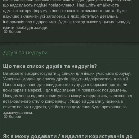
що надсилають подібні повідомлення. Надішліть email-листа
адміністратору форуму з повною копією отриманого листа. Дуже
важливо включити усі заголовки, в яких міститься детальна
інформація про відправника. Адміністратор зможе у цьому випадку
вжити необхідні заходи.
Догори
Друзі та недруги
Що таке список друзів та недругів?
Ви можете використовувати ці списки для інших учасників форуму.
Учасники, додані до списку друзів, будуть відображатись в вашій
Панелі керування для швидкого доступу до інформації про те, чи
вони зараз в мережі, і для відсилання їм приватних повідомлень.
Повідомлення від цих користувачів можуть виділятись, залежно від
встановленого стилю конференції. Якщо ви додали учасника в
список ваших недругів, усі його повідомлення буде приховано за
замовчуванням.
Догори
Як я можу додавати / видаляти користувачів до