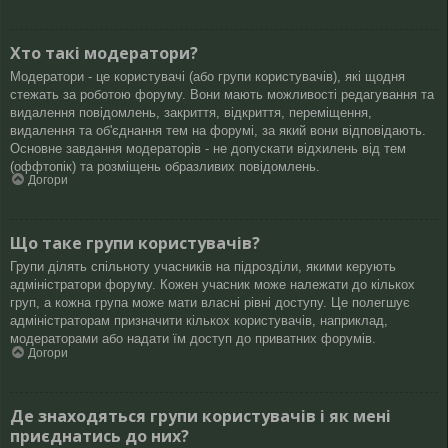
Хто такі модератори?
Модератори - це користувачі (або групи користувачів), які щодня
стежать за роботою форуму. Вони мають можливості редагування та
видалення повідомлень, закриття, відкриття, переміщення,
видалення та об'єднання тем на форумі, за який вони відповідають.
Основне завдання модераторів - не допускати відхилень від тем
(оффтопік) та розміщень образливих повідомлень.
Догори
Що таке групи користувачів?
Групи ділять спільноту учасників на підрозділи, якими керують
адміністратори форуму. Кожен учасник може належати до кількох
груп, а кожна група може мати власні рівні доступу. Це полегшує
адміністраторам призначити кількох користувачів, наприклад,
модераторами або надати їм доступ до приватних форумів.
Догори
Де знаходяться групи користувачів і як мені
приєднатись до них?