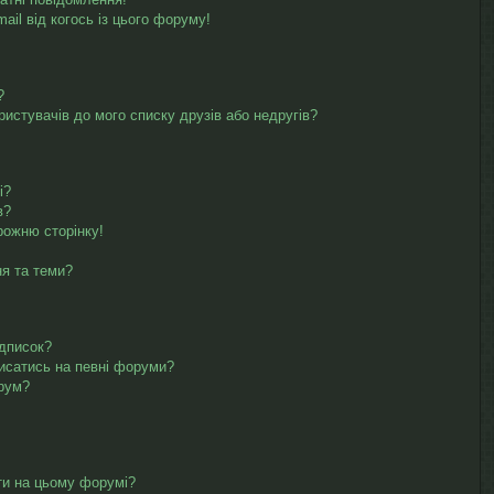
il від когось із цього форуму!
?
ристувачів до мого списку друзів або недругів?
і?
в?
рожню сторінку!
ня та теми?
ідписок?
писатись на певні форуми?
орум?
ти на цьому форумі?