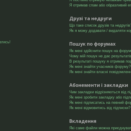
Я отримав спам або образливий ema
Друзі та недруги
Що таке список друзів та недругів
Як я можу додавати / видаляти ко
атись!
Пошук по форумах
Як мені здійснити пошук на форум
Чому мій пошук не дає результаті
В результаті пошуку я отримав по
Як мені знайти учасників форуму?
Як мені знайти власні повідомлен
Абонементи і закладки
Чим закладки відрізняються від п
Як мені зробити закладку або під
Як мені підписатись на певний ф
Як мені відмовитись від підписки?
Вкладення
Які саме файли можна приєднува