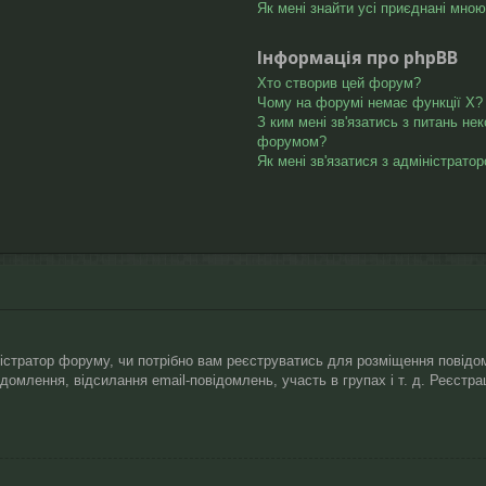
Як мені знайти усі приєднані мно
Інформація про phpBB
Хто створив цей форум?
Чому на форумі немає функції X?
З ким мені зв'язатись з питань не
форумом?
Як мені зв'язатися з адміністрато
ністратор форуму, чи потрібно вам реєструватись для розміщення повідом
відомлення, відсилання email-повідомлень, участь в групах і т. д. Реєст