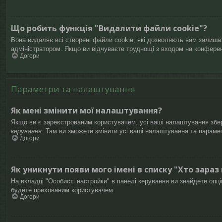
Що робить функція "Видалити файли cookie"?
Вона видаляє всі створені файли cookie, які дозволяють вам залишат
адміністратором. Якщо ви відчуваєте труднощі з входом на конфере
Догори
Параметри та налаштування
Як мені змінити мої налаштування?
Якщо ви є зареєстрованим користувачем, усі ваші налаштування збері
керування
. Там ви зможете змінити усі ваші налаштування та параме
Догори
Як уникнути появи мого імені в списку "Хто зараз
На вкладці "Особисті настройки" в панелі керування ви знайдете опц
будете прихованим користувачем.
Догори