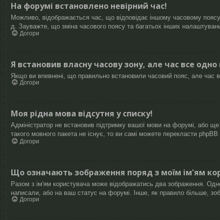
На форумі встановлено невірний час!
Можливо, відображається час, що відповідає іншому часовому поясу, 
д. Зауважте, що зміна часового поясу та багатьох інших налаштуван
Догори
Я встановив власну часову зону, але час все одно
Якщо ви впевнені, що правильно встановили часовий пояс, але час в
Догори
Моя рідна мова відсутня у списку!
Адміністратор не встановив підтримку вашої мови на форумі, або ще
такого мовного пакета не існує, то ви самі можете перекласти phpB
Догори
Що означають зображення поряд з моїм ім'ям ко
Разом з ім'ям користувача може відображатись два зображення. Одне з
написали, або на ваш статус на форумі. Інше, як правило більше, зо
Догори