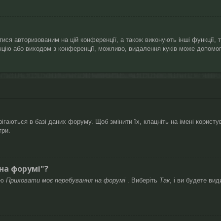
ися авторизованим на цій конференції, а також виконують інші функції, 
нцію або виходом з конференції, можливо, видалення куків може допомог
гаються в базі даних форуму. Щоб змінити їх, клацніть на імені користув
три.
 на форумі"?
ію
Приховати моє перебування на форумі
. Виберіть
Так
, і ви будете ви