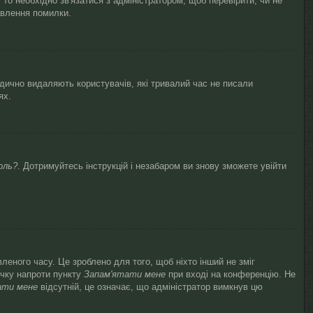
то необхідно зв'язатися з адміністратором, щоб перевірити, чи не
авлення помилки.
одично видаляють користувачів, які тривалий час не писали
ях.
оль?
. Дотримуйтесь інструкцій і незабаром ви знову зможете увійти
леного часу. Це зроблено для того, щоб ніхто інший не зміг
очку напроти пункту
Запам'ятати мене
при вході на конференцію. Не
ати мене
відсутній, це означає, що адміністратор вимкнув цю