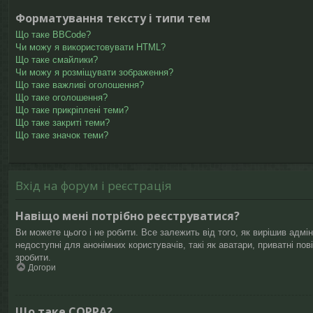
Форматування тексту і типи тем
Що таке BBCode?
Чи можу я використовувати HTML?
Що таке смайлики?
Чи можу я розміщувати зображення?
Що таке важливі оголошення?
Що таке оголошення?
Що таке прикріплені теми?
Що таке закриті теми?
Що таке значок теми?
Вхід на форум і реєстрація
Навіщо мені потрібно реєструватися?
Ви можете цього і не робити. Все залежить від того, як вирішив адмі
недоступні для анонімних користувачів, такі як аватари, приватні по
зробити.
Догори
Що таке COPPA?