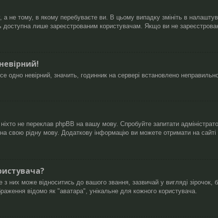
а не тому, в якому перебуваєте ви. В цьому випадку змініть в налаштуван
ь доступна лише зареєстрованим користувачам. Якщо ви не зареєстровані
 невірний!
се одно невірний, значить, годинник на сервері встановлено неправильн
 ніхто не переклав phpBB на вашу мову. Спробуйте запитати адміністрат
B на свою рідну мову. Додаткову інформацію ви можете отримати на сайті
ристувача?
 них може відноситись до вашого звання, зазвичай у вигляді зірочок, бл
браження відомо як "аватара", унікальне для кожного користувача.