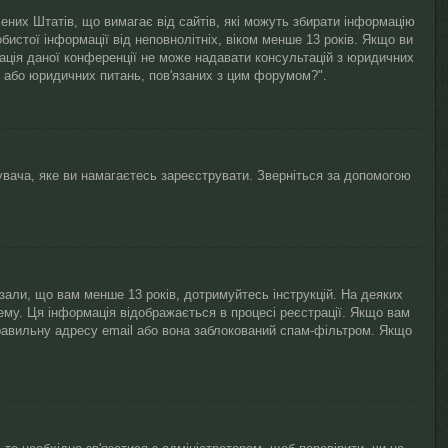
лучених Штатів, що вимагає від сайтів, які можуть збирати інформацію
бистої інформації від неповнолітніх, віком менше 13 років. Якщо ви
рація даної конференції не може надавати консультацій з юридичних
і / або юридичних питань, пов'язаних з цим форумом?".
увача, яке ви намагаєтесь зареєструвати. Зверніться за допомогою
азали, що вам менше 13 років, дотримуйтесь інструкцій. На деяких
ему. Ця інформація відображається в процесі реєстрації. Якщо вам
равильну адресу email або вона заблокований спам-фільтром. Якщо