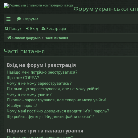
Форум української спі
Форуми
Пошук
Вхід
Реєстрація
в
Список форумів
Часті питання
и
дк
Часті питання
и
Вхід на форум і реєстрація
й
Навіщо мені потрібно реєструватися?
Що таке COPPA?
д
Чому я не можу зареєструватись?
Я тільки що зареєструвався, але не можу увійти!
ос
Чому я не можу увійти?
ту
Я колись зареєструвався, але тепер не можу увійти!
Я забув пароль!
п
Чому мені постійно доводиться вводити ім’я і пароль?
Що робить функція "Видалити файли cookie"?
Параметри та налаштування
Як мені змінити мої налаштування?