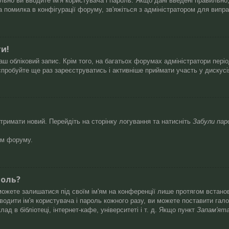
ьно ви вводите ім'я користувача і пароль. Якщо дані введені правильно, 
помилка в конфігурації форуму, зв'яжіться з адміністратором для випр
ти!
ш обліковий запис. Крім того, на багатьох форумах адміністратори пері
пробуйте ще раз зареєструватись і активніше приймати участь у дискусі
тримати новий. Перейдіть на сторінку логування та натисніть
Забули пар
ом форуму.
роль?
зможете залишатися під своїм ім'ям на конференції лише протягом встанов
одити ім'я користувача і пароль кожного разу, ви можете поставити гал
д в бібліотеці, інтернет-кафе, університеті і т. д. Якщо пункт
Запам'ят