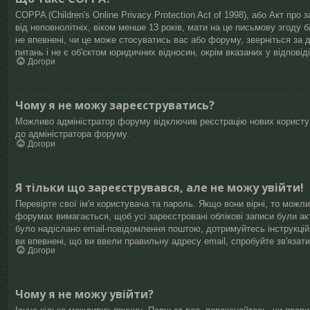
COPPA (Children's Online Privacy Protection Act of 1998), або Акт про
від неповнолітніх, віком менше 13 років, мати на це письмову згоду 
не впевнені, чи це може стосуватись вас або форуму, зверніться за 
питань і не є об'єктом юридичних відносин, окрім вказаних у відповід
Догори
Чому я не можу зареєструватись?
Можливо адміністратор форуму відключив реєстрацію нових користува
до адміністратора форуму.
Догори
Я тільки що зареєструвався, але не можу увійти!
Перевірте свої ім'я користувача та пароль. Якщо вони вірні, то можл
форумах вимагається, щоб усі зареєстровані облікові записи були ак
було надіслано email-повідомлення поштою, дотримуйтесь інструкці
ви впевнені, що ви ввели правильну адресу email, спробуйте зв'язати
Догори
Чому я не можу увійти?