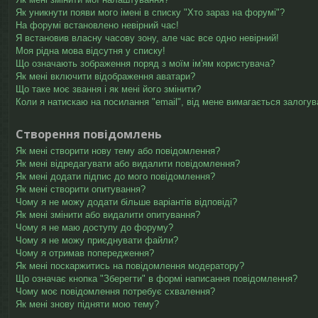
Як уникнути появи мого імені в списку "Хто зараз на форумі"?
На форумі встановлено невірний час!
Я встановив власну часову зону, але час все одно невірний!
Моя рідна мова відсутня у списку!
Що означають зображення поряд з моїм ім'ям користувача?
Як мені включити відображення аватари?
Що таке моє звання і як мені його змінити?
Коли я натискаю на посилання "email", від мене вимагається залогув
Створення повідомлень
Як мені створити нову тему або повідомлення?
Як мені відредагувати або видалити повідомлення?
Як мені додати підпис до мого повідомлення?
Як мені створити опитування?
Чому я не можу додати більше варіантів відповіді?
Як мені змінити або видалити опитування?
Чому я не маю доступу до форуму?
Чому я не можу приєднувати файли?
Чому я отримав попередження?
Як мені поскаржитись на повідомлення модератору?
Що означає кнопка "Зберегти" в формі написання повідомлення?
Чому моє повідомлення потребує схвалення?
Як мені знову підняти мою тему?