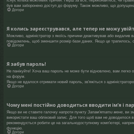
Існує кілька можливих причин. Перш за все, переконайтесь, чи правил
був вам заборонено доступ до форуму. Також можливо, що допущена 
Догори
Я колись зареєструвався, але тепер не можу увій
Можливо, адміністратор з якоїсь причини деактивував або видалив ва
повідомлень, щоб зменшити розмір бази даних. Якщо це трапилось, с
Догори
Я забув пароль!
Не панікуйте! Хоча ваш пароль не може бути відновлено, вам легко о
на форум.
Якщо не вдалося отримати новий пароль, зв'яжіться з адміністратор
Догори
Чому мені постійно доводиться вводити ім’я і па
Якщо ви не ставите галочку напроти пункту
Запам'ятати мене
, ви 
використати ваш обліковий запис. Для того щоб вам не доводилося вв
рекомендується робити це на загальнодоступному комп'ютері, наприкла
функцію.
Догори