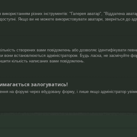
 використанням різних інструментів: "Галерея аватар", "Віддалена ават
 доступні. Якщо ви не можете використовувати аватари, зверніться до ад
ількість створених вами повідомлень або дозволяє ідентифікувати певни
ки вони встановлюються адміністратором. Будь ласка, не засмічуйте фо
ншити кількість написаних вами повідомлень.
вимагається залогуватись!
лення на форумі через вбудовану форму, і лише якщо адміністратор увім