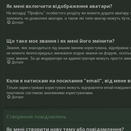
Як мені включити відображення аватари?
На вкладці "Профіль" особистого розділу ви можете додати аватару з
залежить чи дозволені аватари, а також які типи аватар можуть бути
Догори
Що таке моє звання і як мені його змінити?
Звання, яке знаходиться під вашим іменем користувача, відображає к
не можете безпосередньо змінювати жодне звання на форумі, оскіль
своє звання. За це модератори чи адміністратори можуть просто зме
Догори
Коли я натискаю на посилання "email", від мене 
Тільки зареєстровані користувачі можуть відправляти email-повідом
поштовою системою анонімними користувачами.
Догори
Створення повідомлень
Як мені створити нову тему або повідомлення?