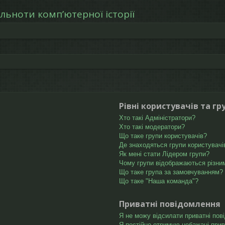
льноти компʼютерної історії
Рівні користувачів та гр
Хто такі Адміністратори?
Хто такі модератори?
Що таке групи користувачів?
Де знаходяться групи користувачів
Як мені стати Лідером групи?
Чому групи відображаються різни
Що таке група за замовчуванням?
Що таке "Наша команда"?
Приватні повідомлення
Я не можу відсилати приватні пов
Я постійно отримую небажані прив