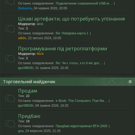
Останнє повідомлення:
Подключение современной USB-м…
Babasha
, 04 червня 2026, 20:05
Цікаві артефакти, що потребують упізнання
Модератор:
alvis
Тем:
3
Останнє повідомлення:
Re: Невідома карта 1
alk0v
, 22 лютого 2024, 10:05
Програмування під ретроплатформи
Модератор:
Nick
Тем:
3
Останнє повідомлення:
Re: Чи є хтось, хто б міг доп…
igor0f803h
, 31 травня 2025, 10:45
Торговельний майданчик
Продам
Тем:
22
Останнє повідомлення:
e-Book: The Computers That Ma…
igor0f803h
, 08 травня 2026, 19:25
Придбаю
Тем:
18
Останнє повідомлення:
Придбаю відеотермінал ВТА-2000
gva
, 24 вересня 2025, 21:25