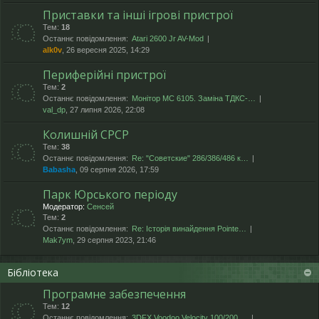
Приставки та інші ігрові пристрої
Тем:
18
Останнє повідомлення:
Atari 2600 Jr AV-Mod
alk0v
, 26 вересня 2025, 14:29
Периферійні пристрої
Тем:
2
Останнє повідомлення:
Монітор МС 6105. Заміна ТДКС-…
val_dp
, 27 липня 2026, 22:08
Колишній СРСР
Тем:
38
Останнє повідомлення:
Re: "Cоветские" 286/386/486 к…
Babasha
, 09 серпня 2026, 17:59
Парк Юрського періоду
Модератор:
Сенсей
Тем:
2
Останнє повідомлення:
Re: Історія винайдення Pointe…
Mak7ym
, 29 серпня 2023, 21:46
Бібліотека
Програмне забезпечення
Тем:
12
Останнє повідомлення:
3DFX Voodoo Velocity 100/200 …