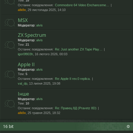
Тем:
18
Останнє повідомлення:
Commodore 64 Video Enchanceme…
alk0v
, 29 листопада 2025, 14:10
MSX
Модератор:
alvis
ZX Spectrum
Модератор:
alvis
Тем:
21
Останнє повідомлення:
Re: Just another ZX Tape Play…
igor0f803h
, 16 лютого 2026, 00:03
Apple II
Модератор:
alvis
Тем:
5
Останнє повідомлення:
Re: Apple II rev.0 replica.
val_dp
, 13 липня 2025, 19:08
Інше
Модератор:
alvis
Тем:
10
Останнє повідомлення:
Re: Правец 8Д (Pravetz 8D)
alk0v
, 25 травня 2025, 18:32
16 bit