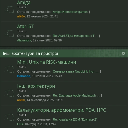
Amiga
Тем:
2
Останнє повідомлення:
Amiga Homebrew games
alk0v
, 12 лютого 2024, 21:41
Atari ST
Тем:
5
Останнє повідомлення:
Re: Atari ST,та митарства з T…
Alexandrx
, 19 січня 2025, 09:36
Інші архітектури та пристрої
Mini, Unix та RISC-машини
Тем:
2
Останнє повідомлення:
Сетевая карта NuvoLink II от …
Babasha
, 10 квітня 2023, 15:43
Інші архітектури
Тем:
4
Останнє повідомлення:
Re: Емуляція Apple Macintosh …
alk0v
, 14 листопада 2025, 23:09
Калькулятори, арифмометри, PDA, HPC
Тем:
1
Останнє повідомлення:
Re: Клавішна ЕОМ "Контакт-2"
OJA
, 04 грудня 2023, 17:47