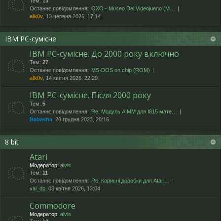
Тем:
13
Останнє повідомлення:
OXO - Museo Del Videojuego (М…
alk0v
, 13 червня 2026, 17:14
IBM PC-сумісне
IBM PC-сумісне. До 2000 року включно
Тем:
27
Останнє повідомлення:
MS-DOS on chip (ROM)
alk0v
, 14 квітня 2026, 22:29
IBM PC-сумісне. Після 2000 року
Тем:
5
Останнє повідомлення:
Re: Модуль AIMM для I815 мате…
Babasha
, 20 грудня 2023, 20:16
8 bit
Atari
Модератор:
alvis
Тем:
11
Останнє повідомлення:
Re: Корисні доробки для Atari…
val_dp
, 03 квітня 2026, 13:04
Commodore
Модератор:
alvis