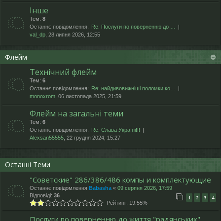
Інше
Тем:
8
Останнє повідомлення:
Re: Послуги по поверненню до …
val_dp
, 28 липня 2026, 12:55
Флейм
Технічний флейм
Тем:
6
Останнє повідомлення:
Re: найдивовижніші поломки ко…
monoxrom
, 06 листопада 2025, 21:59
Флейм на загальні теми
Тем:
6
Останнє повідомлення:
Re: Слава Україні!!!
Alexsan55555
, 22 грудня 2024, 15:27
Останні Теми
"Cоветские" 286/386/486 компы и комплектующие
Останнє повідомлення
Babasha
«
09 серпня 2026, 17:59
Відповіді:
36
1
2
3
4
Рейтинг: 19.55%
Послуги по поверненню до життя "радянських"