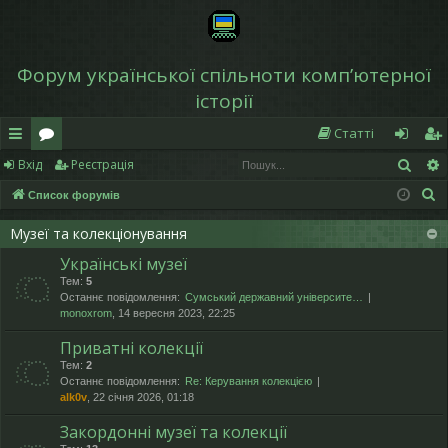
Форум української спільноти компʼютерної
історії
Статті
Пош
Вхід
Реєстрація
в
о
хі
еє
П
Список форумів
и
ру
д
ст
о
дк
м
р
Музеї та колекціонування
ш
Українські музеї
у
и
и
а
Тем:
5
к
й
ці
Останнє повідомлення:
Сумський державний університе…
monoxrom
, 14 вересня 2023, 22:25
д
я
Приватні колекції
ос
Тем:
2
Останнє повідомлення:
Re: Керування колекцією
ту
alk0v
, 22 січня 2026, 01:18
п
Закордонні музеї та колекції