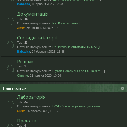
Babasha
, 16 травня 2025, 12:28
Документація
Тем:
16
Останнє повідомлення:
Re: Корисні сайти
alk0v
, 29 листопада 2025, 14:17
Спогади та історії
Тем:
11
Останнє повідомлення:
Re: Игровые автоматы ТИА-МЦ1 …
Babasha
, 24 березня 2026, 16:48
Розшук
Тем:
3
Останнє повідомлення:
Шукаю інформацію по ЕС-4001 т…
Chrome
, 01 травня 2023, 13:06
Наш полігон
Лабораторія
Тем:
33
Останнє повідомлення:
DC-DC перетворювачі для живле…
alk0v
, 15 лютого 2026, 12:15
Проєкти
Тем:
6