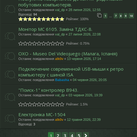
побутових компьютерів.
Останнє повідомлення
val_dp
«
28 липня 2026, 12:55
Відповіді:
94
1
7
8
9
10
…
Рейтинг: 100%
Монітор МС 6105. Заміна ТДКС-8.
Останнє повідомлення
val_dp
«
27 липня 2026, 22:08
Рейтинг: 0.75%
OXO - Museo Del Videojuego (Малага, Іспанія)
Останнє повідомлення
alk0v
«
13 червня 2026, 17:14
Подключение современной USB-мыши к ретро
компьютеру с шиной ISA
Останнє повідомлення
Babasha
«
04 червня 2026, 20:05
"Поиск-1" контролер В943.
Останнє повідомлення
val_dp
«
03 червня 2026, 19:39
Рейтинг: 1.5%
Електроніка МС-1504
Останнє повідомлення
alk0v
«
12 травня 2026, 22:39
Відповіді:
3
2
3
4
5
1
Далі