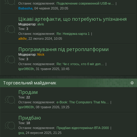
Останнє повідомлення:
Подключение современной USB-м…
Babasha
, 04 червня 2026, 20:05
Цікаві артефакти, що потребують упізнання
Модератор:
alvis
Тем:
3
Останнє повідомлення:
Re: Невідома карта 1
alk0v
, 22 лютого 2024, 10:05
Програмування під ретроплатформи
Модератор:
Nick
Тем:
3
Останнє повідомлення:
Re: Чи є хтось, хто б міг доп…
igor0f803h
, 31 травня 2025, 10:45
Торговельний майданчик
Продам
Тем:
22
Останнє повідомлення:
e-Book: The Computers That Ma…
igor0f803h
, 08 травня 2026, 19:25
Придбаю
Тем:
18
Останнє повідомлення:
Придбаю відеотермінал ВТА-2000
gva
, 24 вересня 2025, 21:25