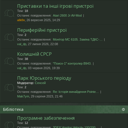
Приставки та інші ігрові пристрої
Тем:
18
Останнє повідомлення:
Atari 2600 Jr AV-Mod
alk0v
, 26 вересня 2025, 14:29
Периферійні пристрої
Тем:
2
Останнє повідомлення:
Монітор МС 6105. Заміна ТДКС-…
val_dp
, 27 липня 2026, 22:08
Колишній СРСР
Тем:
38
Останнє повідомлення:
"Поиск-1" контролер В943.
val_dp
, 03 червня 2026, 19:39
Парк Юрського періоду
Модератор:
Сенсей
Тем:
2
Останнє повідомлення:
Re: Історія винайдення Pointe…
Mak7ym
, 29 серпня 2023, 21:46
Бібліотека
Програмне забезпечення
Тем:
12
Останнє повідомлення:
3DFX Voodoo Velocity 100/200 …