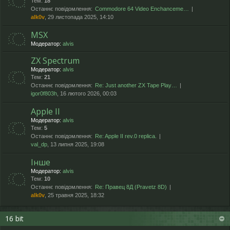
Тем:
18
Останнє повідомлення:
Commodore 64 Video Enchanceme…
alk0v
, 29 листопада 2025, 14:10
MSX
Модератор:
alvis
ZX Spectrum
Модератор:
alvis
Тем:
21
Останнє повідомлення:
Re: Just another ZX Tape Play…
igor0f803h
, 16 лютого 2026, 00:03
Apple II
Модератор:
alvis
Тем:
5
Останнє повідомлення:
Re: Apple II rev.0 replica.
val_dp
, 13 липня 2025, 19:08
Інше
Модератор:
alvis
Тем:
10
Останнє повідомлення:
Re: Правец 8Д (Pravetz 8D)
alk0v
, 25 травня 2025, 18:32
16 bit