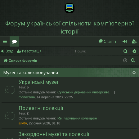
Форум української спільноти компʼютерної
історії
Статті
Пош
Вхід
Реєстрація
в
о
хі
еє
П
Список форумів
и
ру
д
ст
о
дк
м
р
Музеї та колекціонування
ш
Українські музеї
у
и
и
а
Тем:
5
к
й
ці
Останнє повідомлення:
Сумський державний університе…
monoxrom
, 14 вересня 2023, 22:25
д
я
Приватні колекції
ос
Тем:
2
Останнє повідомлення:
Re: Керування колекцією
ту
alk0v
, 22 січня 2026, 01:18
п
Закордонні музеї та колекції