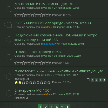
Монітор МС 6105. Заміна ТДКС-8.
Останнє повідомлення
val_dp
«
27 липня 2026, 22:08
Рейтинг: 0.75%
OXO - Museo Del Videojuego (Малага, Іспанія)
Останнє повідомлення
alk0v
«
13 червня 2026, 17:14
Подключение современной USB-мыши к ретро
компьютеру с шиной ISA
Останнє повідомлення
Babasha
«
04 червня 2026, 20:05
"Поиск-1" контролер В943.
Останнє повідомлення
val_dp
«
03 червня 2026, 19:39
Рейтинг: 1.5%
"Cоветские" 286/386/486 компы и комплектующие
Останнє повідомлення
Pchol
«
27 травня 2026, 10:23
Відповіді:
35
1
2
3
4
Рейтинг: 18.8%
Електроніка МС-1504
Останнє повідомлення
alk0v
«
12 травня 2026, 22:39
Відповіді:
3
2
3
4
5
1
Далі