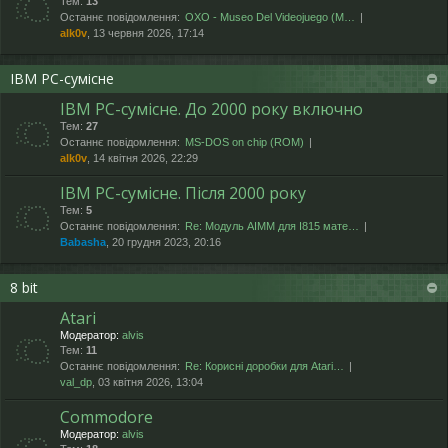
Тем:
13
Останнє повідомлення:
OXO - Museo Del Videojuego (М…
alk0v
, 13 червня 2026, 17:14
IBM PC-сумісне
IBM PC-сумісне. До 2000 року включно
Тем:
27
Останнє повідомлення:
MS-DOS on chip (ROM)
alk0v
, 14 квітня 2026, 22:29
IBM PC-сумісне. Після 2000 року
Тем:
5
Останнє повідомлення:
Re: Модуль AIMM для I815 мате…
Babasha
, 20 грудня 2023, 20:16
8 bit
Atari
Модератор:
alvis
Тем:
11
Останнє повідомлення:
Re: Корисні доробки для Atari…
val_dp
, 03 квітня 2026, 13:04
Commodore
Модератор:
alvis