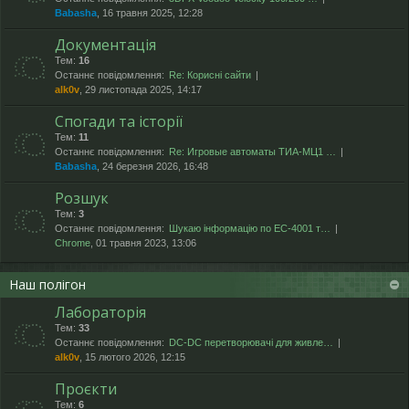
Babasha
, 16 травня 2025, 12:28
Документація
Тем:
16
Останнє повідомлення:
Re: Корисні сайти
alk0v
, 29 листопада 2025, 14:17
Спогади та історії
Тем:
11
Останнє повідомлення:
Re: Игровые автоматы ТИА-МЦ1 …
Babasha
, 24 березня 2026, 16:48
Розшук
Тем:
3
Останнє повідомлення:
Шукаю інформацію по ЕС-4001 т…
Chrome
, 01 травня 2023, 13:06
Наш полігон
Лабораторія
Тем:
33
Останнє повідомлення:
DC-DC перетворювачі для живле…
alk0v
, 15 лютого 2026, 12:15
Проєкти
Тем:
6