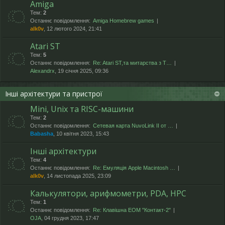
Amiga
Тем:
2
Останнє повідомлення:
Amiga Homebrew games
alk0v
, 12 лютого 2024, 21:41
Atari ST
Тем:
5
Останнє повідомлення:
Re: Atari ST,та митарства з T…
Alexandrx
, 19 січня 2025, 09:36
Інші архітектури та пристрої
Mini, Unix та RISC-машини
Тем:
2
Останнє повідомлення:
Сетевая карта NuvoLink II от …
Babasha
, 10 квітня 2023, 15:43
Інші архітектури
Тем:
4
Останнє повідомлення:
Re: Емуляція Apple Macintosh …
alk0v
, 14 листопада 2025, 23:09
Калькулятори, арифмометри, PDA, HPC
Тем:
1
Останнє повідомлення:
Re: Клавішна ЕОМ "Контакт-2"
OJA
, 04 грудня 2023, 17:47