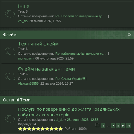
Інше
Тем:
8
Останнє повідомлення:
Re: Послуги по поверненню до …
val_dp
, 28 липня 2026, 12:55
Флейм
Технічний флейм
Тем:
6
Останнє повідомлення:
Re: найдивовижніші поломки ко…
monoxrom
, 06 листопада 2025, 21:59
Флейм на загальні теми
Тем:
6
Останнє повідомлення:
Re: Слава Україні!!!
Alexsan55555
, 22 грудня 2024, 15:27
Останні Теми
Послуги по поверненню до життя "радянських"
побутових компьютерів.
Останнє повідомлення
val_dp
«
28 липня 2026, 12:55
Відповіді:
94
1
7
8
9
10
…
Рейтинг: 100%