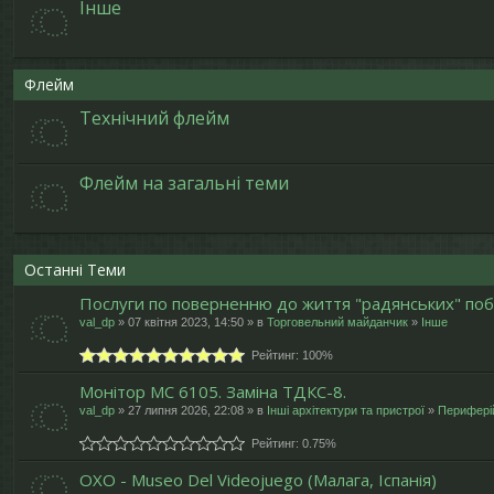
Інше
Флейм
Технічний флейм
Флейм на загальні теми
Останні Теми
Послуги по поверненню до життя "радянських" поб
val_dp
» 07 квітня 2023, 14:50 » в
Торговельний майданчик
»
Інше
Рейтинг: 100%
Монітор МС 6105. Заміна ТДКС-8.
val_dp
» 27 липня 2026, 22:08 » в
Інші архітектури та пристрої
»
Периферій
Рейтинг: 0.75%
OXO - Museo Del Videojuego (Малага, Іспанія)