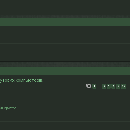
утових компьютерів.
1
6
7
8
9
10
…
ні пристрої