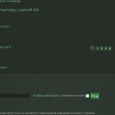
узеї та колекції
пьютеру с шиной ISA
й СРСР
ій СРСР
1
2
3
4
 СРСР
Я забув свій пароль
|
Запам'ятати мене
рмація базується на активності користувачів впродовж останніх 5 хвилин)