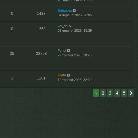
д
я
о
о
в
м
Babasha
0
1417
і
л
04 червня 2026, 20:05
д
е
о
н
val_dp
м
н
0
1368
03 червня 2026, 19:39
л
я
е
н
н
Pchol
я
35
32798
27 травня 2026, 10:23
alk0v
3
1261
12 травня 2026, 22:39
2
3
4
5
1
Д