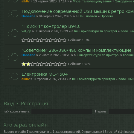
alk0v
» 13 червня 2026, 17:14 » в
Музеї та колекціонування
»
Закордонні м
Подключение современной USB-мыши к ретро ком
Babasha
» 04 червня 2026, 20:05 » в
Наш полігон
»
Проєкти
"Поиск-1" контролер В943.
val_dp
» 03 червня 2026, 19:39 » в
Інші архітектури та пристрої
»
Колишні
Рейтинг: 1.5%
"Cоветские" 286/386/486 компы и комплектующие
Babasha
» 25 квітня 2025, 10:20 » в
Інші архітектури та пристрої
»
Колишн
Рейтинг: 18.8%
Електроніка МС-1504
alk0v
» 11 травня 2026, 21:33 » в
Інші архітектури та пристрої
»
Колишній
Вхід
•
Реєстрація
Ім'я користувача:
Пароль:
Хто зараз онлайн
Всього онлайн
7
користувачів :: 1 зареєстрований, 0 прихованих і 6 гостей (Ця інфо