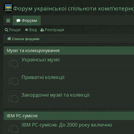
Форум української спільноти компʼютерної
Форуми
Пошук
Вхід
Реєстрація
в
Список форумів
и
дк
Музеї та колекціонування
Українські музеї
и
й
Приватні колекції
д
ос
Закордонні музеї та колекції
ту
п
IBM PC-сумісне
IBM PC-сумісне. До 2000 року включно