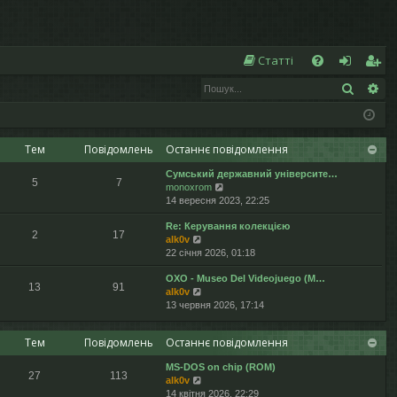
Ш
Статті
Пошук
Ро
Д
хі
еє
о
д
ст
п
р
Тем
Повідомлень
Останнє повідомлення
Сумський державний університе…
о
а
5
7
П
monoxrom
е
14 вересня 2023, 22:25
м
ці
р
Re: Керування колекцією
е
ог
я
2
17
П
alk0v
г
е
22 січня 2026, 01:18
л
а
р
я
OXO - Museo Del Videojuego (М…
е
н
13
91
П
alk0v
г
у
е
13 червня 2026, 17:14
л
т
р
я
и
е
н
о
Тем
Повідомлень
Останнє повідомлення
г
у
с
л
т
т
MS-DOS on chip (ROM)
я
и
а
27
113
П
alk0v
н
о
н
е
14 квітня 2026, 22:29