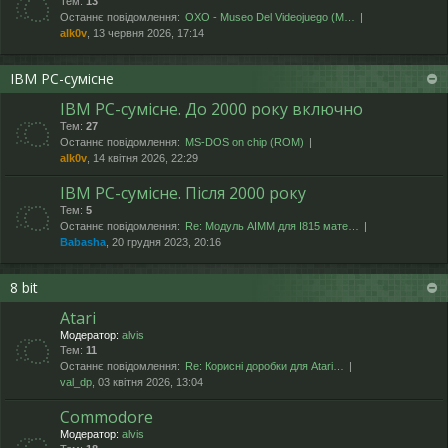
Тем:
13
Останнє повідомлення:
OXO - Museo Del Videojuego (М…
alk0v
, 13 червня 2026, 17:14
IBM PC-сумісне
IBM PC-сумісне. До 2000 року включно
Тем:
27
Останнє повідомлення:
MS-DOS on chip (ROM)
alk0v
, 14 квітня 2026, 22:29
IBM PC-сумісне. Після 2000 року
Тем:
5
Останнє повідомлення:
Re: Модуль AIMM для I815 мате…
Babasha
, 20 грудня 2023, 20:16
8 bit
Atari
Модератор:
alvis
Тем:
11
Останнє повідомлення:
Re: Корисні доробки для Atari…
val_dp
, 03 квітня 2026, 13:04
Commodore
Модератор:
alvis