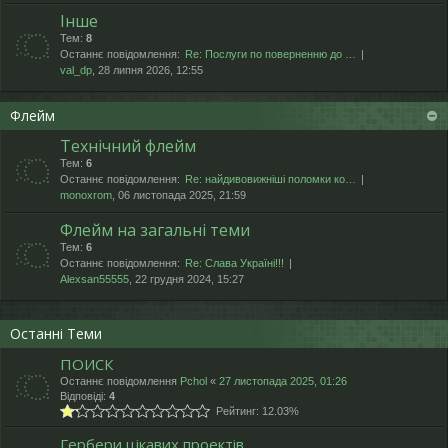
Інше
Тем:
8
Останнє повідомлення:
Re: Послуги по поверненню до …
val_dp
, 28 липня 2026, 12:55
Флейм
Технічний флейм
Тем:
6
Останнє повідомлення:
Re: найдивовижніші поломки ко…
monoxrom
, 06 листопада 2025, 21:59
Флейм на загальні теми
Тем:
6
Останнє повідомлення:
Re: Слава Україні!!!
Alexsan55555
, 22 грудня 2024, 15:27
Останні Теми
ПОИСК
Останнє повідомлення
Pchol
«
27 листопада 2025, 01:26
Відповіді:
4
Рейтинг: 12.03%
Гербери цікавих проектів