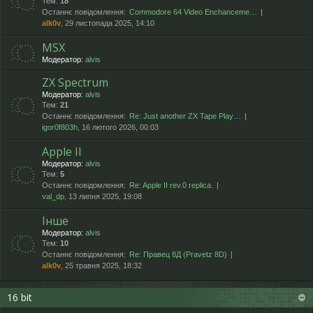
Тем:
18
Останнє повідомлення:
Commodore 64 Video Enchanceme…
alk0v
, 29 листопада 2025, 14:10
MSX
Модератор:
alvis
ZX Spectrum
Модератор:
alvis
Тем:
21
Останнє повідомлення:
Re: Just another ZX Tape Play…
igor0f803h
, 16 лютого 2026, 00:03
Apple II
Модератор:
alvis
Тем:
5
Останнє повідомлення:
Re: Apple II rev.0 replica.
val_dp
, 13 липня 2025, 19:08
Інше
Модератор:
alvis
Тем:
10
Останнє повідомлення:
Re: Правец 8Д (Pravetz 8D)
alk0v
, 25 травня 2025, 18:32
16 bit