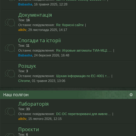
Babasha
, 16 травня 2025, 12:28
Документація
Тем:
16
Останнє повідомлення:
Re: Корисні сайти
alk0v
, 29 листопада 2025, 14:17
Спогади та історії
Тем:
11
Останнє повідомлення:
Re: Игровые автоматы ТИА-МЦ1 …
Babasha
, 24 березня 2026, 16:48
Розшук
Тем:
3
Останнє повідомлення:
Шукаю інформацію по ЕС-4001 т…
Chrome
, 01 травня 2023, 13:06
Наш полігон
Лабораторія
Тем:
33
Останнє повідомлення:
DC-DC перетворювачі для живле…
alk0v
, 15 лютого 2026, 12:15
Проєкти
Тем:
6