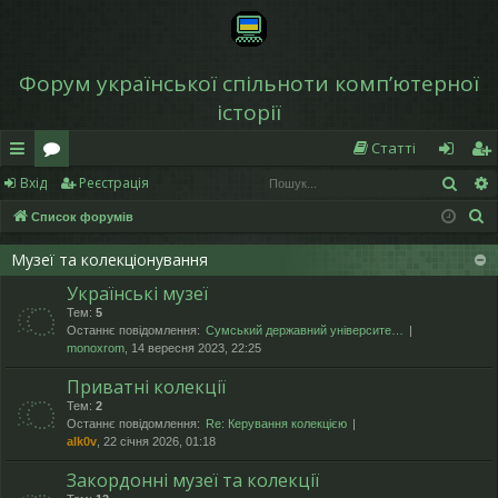
Форум української спільноти компʼютерної
історії
Статті
Пош
Вхід
Реєстрація
в
о
хі
еє
П
Список форумів
и
ру
д
ст
о
дк
м
р
Музеї та колекціонування
ш
Українські музеї
у
и
и
а
Тем:
5
к
й
ці
Останнє повідомлення:
Сумський державний університе…
monoxrom
, 14 вересня 2023, 22:25
д
я
Приватні колекції
ос
Тем:
2
Останнє повідомлення:
Re: Керування колекцією
ту
alk0v
, 22 січня 2026, 01:18
п
Закордонні музеї та колекції