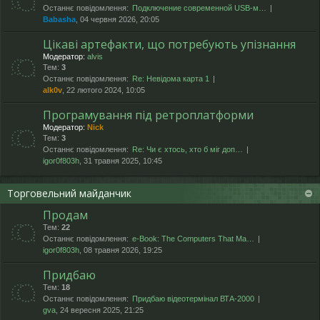
Останнє повідомлення:
Подключение современной USB-м…
Babasha
, 04 червня 2026, 20:05
Цікаві артефакти, що потребують упізнання
Модератор:
alvis
Тем:
3
Останнє повідомлення:
Re: Невідома карта 1
alk0v
, 22 лютого 2024, 10:05
Програмування під ретроплатформи
Модератор:
Nick
Тем:
3
Останнє повідомлення:
Re: Чи є хтось, хто б міг доп…
igor0f803h
, 31 травня 2025, 10:45
Торговельний майданчик
Продам
Тем:
22
Останнє повідомлення:
e-Book: The Computers That Ma…
igor0f803h
, 08 травня 2026, 19:25
Придбаю
Тем:
18
Останнє повідомлення:
Придбаю відеотермінал ВТА-2000
gva
, 24 вересня 2025, 21:25