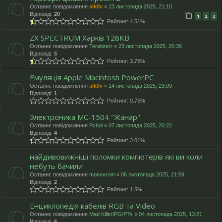
Останнє повідомлення
alk0v
«
23 листопада 2025, 21:10
Відповіді:
20
1
2
3
Рейтинг: 4.51%
ZX SPECTRUM Харків 128KB
Останнє повідомлення
Terabiterr
«
23 листопада 2025, 20:36
Відповіді:
5
Рейтинг: 3.76%
Емуляція Apple Macintosh PowerPC
Останнє повідомлення
alk0v
«
14 листопада 2025, 23:09
Відповіді:
1
Рейтинг: 0.75%
Электроника МС-1504 "Жанар"
Останнє повідомлення
Pchol
«
07 листопада 2025, 20:22
Відповіді:
4
Рейтинг: 3.01%
найдивовижніші поломки компютерів які ви коли
небуть бачили
Останнє повідомлення
monoxrom
«
06 листопада 2025, 21:59
Відповіді:
2
Рейтинг: 1.5%
Енциклопедія кабелів RGB та Video
Останнє повідомлення
Mad Killer/PG/P7s
«
04 листопада 2025, 13:21
Відповіді:
6