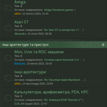
Amiga
Тем:
2
Останнє повідомлення:
Amiga Homebrew games
alk0v
, 12 лютого 2024, 21:41
Atari ST
Тем:
5
Останнє повідомлення:
Re: Atari ST,та митарства з T…
Alexandrx
, 19 січня 2025, 09:36
Інші архітектури та пристрої
Mini, Unix та RISC-машини
Тем:
2
Останнє повідомлення:
Сетевая карта NuvoLink II от …
Babasha
, 10 квітня 2023, 15:43
Інші архітектури
Тем:
4
Останнє повідомлення:
Re: Емуляція Apple Macintosh …
alk0v
, 14 листопада 2025, 23:09
Калькулятори, арифмометри, PDA, HPC
Тем:
1
Останнє повідомлення:
Re: Клавішна ЕОМ "Контакт-2"
OJA
, 04 грудня 2023, 17:47