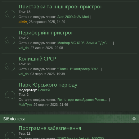
Приставки та інші ігрові пристрої
Тем:
18
Останнє повідомлення:
Atari 2600 Jr AV-Mod
alk0v
, 26 вересня 2025, 14:29
Периферійні пристрої
Тем:
2
Останнє повідомлення:
Монітор МС 6105. Заміна ТДКС-…
val_dp
, 27 липня 2026, 22:08
Колишній СРСР
Тем:
38
Останнє повідомлення:
"Поиск-1" контролер В943.
val_dp
, 03 червня 2026, 19:39
Парк Юрського періоду
Модератор:
Сенсей
Тем:
2
Останнє повідомлення:
Re: Історія винайдення Pointe…
Mak7ym
, 29 серпня 2023, 21:46
Бібліотека
Програмне забезпечення
Тем:
12
Останнє повідомлення:
3DFX Voodoo Velocity 100/200 …