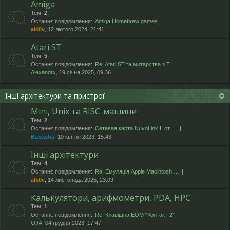
Amiga
Тем:
2
Останнє повідомлення:
Amiga Homebrew games
alk0v
, 12 лютого 2024, 21:41
Atari ST
Тем:
5
Останнє повідомлення:
Re: Atari ST,та митарства з T…
Alexandrx
, 19 січня 2025, 09:36
Інші архітектури та пристрої
Mini, Unix та RISC-машини
Тем:
2
Останнє повідомлення:
Сетевая карта NuvoLink II от …
Babasha
, 10 квітня 2023, 15:43
Інші архітектури
Тем:
4
Останнє повідомлення:
Re: Емуляція Apple Macintosh …
alk0v
, 14 листопада 2025, 23:09
Калькулятори, арифмометри, PDA, HPC
Тем:
1
Останнє повідомлення:
Re: Клавішна ЕОМ "Контакт-2"
OJA
, 04 грудня 2023, 17:47