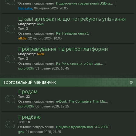
Останнє повідомлення:
Подключение современной USB-м…
Babasha
, 04 червня 2026, 20:05
Цікаві артефакти, що потребують упізнання
Модератор:
alvis
Тем:
3
Останнє повідомлення:
Re: Невідома карта 1
alk0v
, 22 лютого 2024, 10:05
Програмування під ретроплатформи
Модератор:
Nick
Тем:
3
Останнє повідомлення:
Re: Чи є хтось, хто б міг доп…
igor0f803h
, 31 травня 2025, 10:45
Торговельний майданчик
Продам
Тем:
22
Останнє повідомлення:
e-Book: The Computers That Ma…
igor0f803h
, 08 травня 2026, 19:25
Придбаю
Тем:
18
Останнє повідомлення:
Придбаю відеотермінал ВТА-2000
gva
, 24 вересня 2025, 21:25