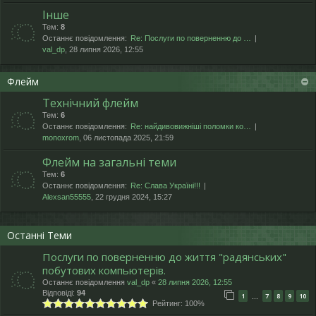
Інше
Тем:
8
Останнє повідомлення:
Re: Послуги по поверненню до …
val_dp
, 28 липня 2026, 12:55
Флейм
Технічний флейм
Тем:
6
Останнє повідомлення:
Re: найдивовижніші поломки ко…
monoxrom
, 06 листопада 2025, 21:59
Флейм на загальні теми
Тем:
6
Останнє повідомлення:
Re: Слава Україні!!!
Alexsan55555
, 22 грудня 2024, 15:27
Останні Теми
Послуги по поверненню до життя "радянських"
побутових компьютерів.
Останнє повідомлення
val_dp
«
28 липня 2026, 12:55
Відповіді:
94
1
7
8
9
10
…
Рейтинг: 100%