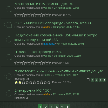
Монітор МС 6105. Заміна ТДКС-8.
Останнє повідомлення
val_dp
«
27 липня 2026, 22:08
Рейтинг: 0.75%
OXO - Museo Del Videojuego (Малага, Іспанія)
Останнє повідомлення
alk0v
«
13 червня 2026, 17:14
Подключение современной USB-мыши к ретро
компьютеру с шиной ISA
Останнє повідомлення
Babasha
«
04 червня 2026, 20:05
"Поиск-1" контролер В943.
Останнє повідомлення
val_dp
«
03 червня 2026, 19:39
Рейтинг: 1.5%
"Cоветские" 286/386/486 компы и комплектующие
Останнє повідомлення
Pchol
«
27 травня 2026, 10:23
Відповіді:
35
1
2
3
4
Рейтинг: 18.8%
Електроніка МС-1504
Останнє повідомлення
alk0v
«
12 травня 2026, 22:39
Відповіді:
3
2
3
4
5
1
Далі