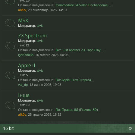
Тем:
18
Останнє повідомлення:
Commodore 64 Video Enchanceme…
alk0v
, 29 листопада 2025, 14:10
MSX
Модератор:
alvis
ZX Spectrum
Модератор:
alvis
Тем:
21
Останнє повідомлення:
Re: Just another ZX Tape Play…
igor0f803h
, 16 лютого 2026, 00:03
Apple II
Модератор:
alvis
Тем:
5
Останнє повідомлення:
Re: Apple II rev.0 replica.
val_dp
, 13 липня 2025, 19:08
Інше
Модератор:
alvis
Тем:
10
Останнє повідомлення:
Re: Правец 8Д (Pravetz 8D)
alk0v
, 25 травня 2025, 18:32
16 bit