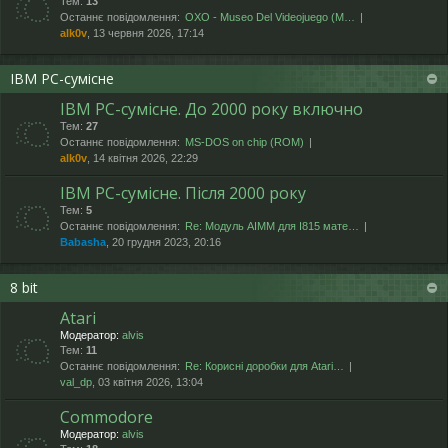
Тем:
13
Останнє повідомлення:
OXO - Museo Del Videojuego (М…
alk0v
, 13 червня 2026, 17:14
IBM PC-сумісне
IBM PC-сумісне. До 2000 року включно
Тем:
27
Останнє повідомлення:
MS-DOS on chip (ROM)
alk0v
, 14 квітня 2026, 22:29
IBM PC-сумісне. Після 2000 року
Тем:
5
Останнє повідомлення:
Re: Модуль AIMM для I815 мате…
Babasha
, 20 грудня 2023, 20:16
8 bit
Atari
Модератор:
alvis
Тем:
11
Останнє повідомлення:
Re: Корисні доробки для Atari…
val_dp
, 03 квітня 2026, 13:04
Commodore
Модератор:
alvis