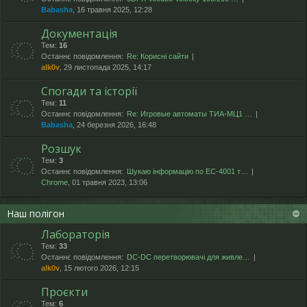
Babasha
, 16 травня 2025, 12:28
Документація
Тем:
16
Останнє повідомлення:
Re: Корисні сайти
alk0v
, 29 листопада 2025, 14:17
Спогади та історії
Тем:
11
Останнє повідомлення:
Re: Игровые автоматы ТИА-МЦ1 …
Babasha
, 24 березня 2026, 16:48
Розшук
Тем:
3
Останнє повідомлення:
Шукаю інформацію по ЕС-4001 т…
Chrome
, 01 травня 2023, 13:06
Наш полігон
Лабораторія
Тем:
33
Останнє повідомлення:
DC-DC перетворювачі для живле…
alk0v
, 15 лютого 2026, 12:15
Проєкти
Тем:
6