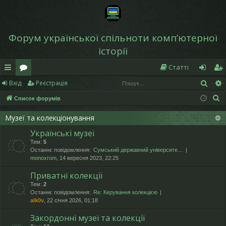
Форум української спільноти компʼютерної
історії
Статті
Пош
Вхід
Реєстрація
в
о
хі
еє
П
Список форумів
и
ру
д
ст
о
дк
м
р
Музеї та колекціонування
ш
Українські музеї
у
и
и
а
Тем:
5
к
й
ці
Останнє повідомлення:
Сумський державний університе…
monoxrom
, 14 вересня 2023, 22:25
д
я
Приватні колекції
ос
Тем:
2
Останнє повідомлення:
Re: Керування колекцією
ту
alk0v
, 22 січня 2026, 01:18
п
Закордонні музеї та колекції