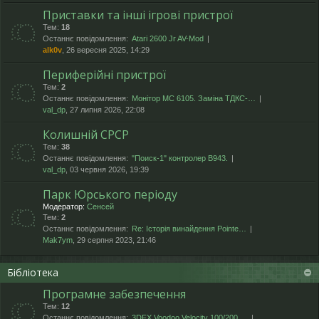
Приставки та інші ігрові пристрої
Тем:
18
Останнє повідомлення:
Atari 2600 Jr AV-Mod
alk0v
, 26 вересня 2025, 14:29
Периферійні пристрої
Тем:
2
Останнє повідомлення:
Монітор МС 6105. Заміна ТДКС-…
val_dp
, 27 липня 2026, 22:08
Колишній СРСР
Тем:
38
Останнє повідомлення:
"Поиск-1" контролер В943.
val_dp
, 03 червня 2026, 19:39
Парк Юрського періоду
Модератор:
Сенсей
Тем:
2
Останнє повідомлення:
Re: Історія винайдення Pointe…
Mak7ym
, 29 серпня 2023, 21:46
Бібліотека
Програмне забезпечення
Тем:
12
Останнє повідомлення:
3DFX Voodoo Velocity 100/200 …