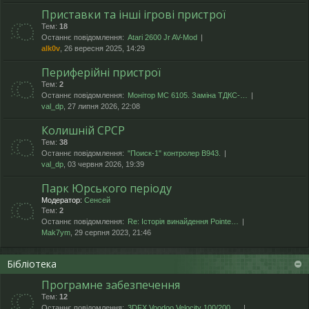
Приставки та інші ігрові пристрої
Тем:
18
Останнє повідомлення:
Atari 2600 Jr AV-Mod
alk0v
, 26 вересня 2025, 14:29
Периферійні пристрої
Тем:
2
Останнє повідомлення:
Монітор МС 6105. Заміна ТДКС-…
val_dp
, 27 липня 2026, 22:08
Колишній СРСР
Тем:
38
Останнє повідомлення:
"Поиск-1" контролер В943.
val_dp
, 03 червня 2026, 19:39
Парк Юрського періоду
Модератор:
Сенсей
Тем:
2
Останнє повідомлення:
Re: Історія винайдення Pointe…
Mak7ym
, 29 серпня 2023, 21:46
Бібліотека
Програмне забезпечення
Тем:
12
Останнє повідомлення:
3DFX Voodoo Velocity 100/200 …