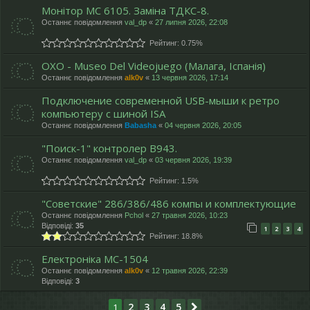
Монітор МС 6105. Заміна ТДКС-8.
Останнє повідомлення
val_dp
«
27 липня 2026, 22:08
Рейтинг: 0.75%
OXO - Museo Del Videojuego (Малага, Іспанія)
Останнє повідомлення
alk0v
«
13 червня 2026, 17:14
Подключение современной USB-мыши к ретро
компьютеру с шиной ISA
Останнє повідомлення
Babasha
«
04 червня 2026, 20:05
"Поиск-1" контролер В943.
Останнє повідомлення
val_dp
«
03 червня 2026, 19:39
Рейтинг: 1.5%
"Cоветские" 286/386/486 компы и комплектующие
Останнє повідомлення
Pchol
«
27 травня 2026, 10:23
Відповіді:
35
1
2
3
4
Рейтинг: 18.8%
Електроніка МС-1504
Останнє повідомлення
alk0v
«
12 травня 2026, 22:39
Відповіді:
3
2
3
4
5
1
Далі