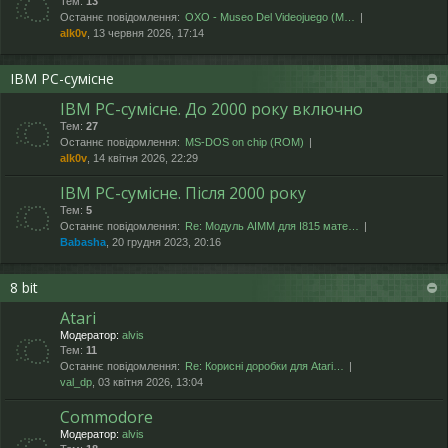
Тем:
13
Останнє повідомлення:
OXO - Museo Del Videojuego (М…
alk0v
, 13 червня 2026, 17:14
IBM PC-сумісне
IBM PC-сумісне. До 2000 року включно
Тем:
27
Останнє повідомлення:
MS-DOS on chip (ROM)
alk0v
, 14 квітня 2026, 22:29
IBM PC-сумісне. Після 2000 року
Тем:
5
Останнє повідомлення:
Re: Модуль AIMM для I815 мате…
Babasha
, 20 грудня 2023, 20:16
8 bit
Atari
Модератор:
alvis
Тем:
11
Останнє повідомлення:
Re: Корисні доробки для Atari…
val_dp
, 03 квітня 2026, 13:04
Commodore
Модератор:
alvis