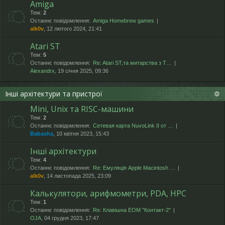
Amiga
Тем:
2
Останнє повідомлення:
Amiga Homebrew games
alk0v
, 12 лютого 2024, 21:41
Atari ST
Тем:
5
Останнє повідомлення:
Re: Atari ST,та митарства з T…
Alexandrx
, 19 січня 2025, 09:36
Інші архітектури та пристрої
Mini, Unix та RISC-машини
Тем:
2
Останнє повідомлення:
Сетевая карта NuvoLink II от …
Babasha
, 10 квітня 2023, 15:43
Інші архітектури
Тем:
4
Останнє повідомлення:
Re: Емуляція Apple Macintosh …
alk0v
, 14 листопада 2025, 23:09
Калькулятори, арифмометри, PDA, HPC
Тем:
1
Останнє повідомлення:
Re: Клавішна ЕОМ "Контакт-2"
OJA
, 04 грудня 2023, 17:47