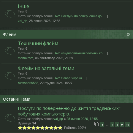
Інше
Тем:
8
Останнє повідомлення:
Re: Послуги по поверненню до …
val_dp
, 28 липня 2026, 12:55
Флейм
Технічний флейм
Тем:
6
Останнє повідомлення:
Re: найдивовижніші поломки ко…
monoxrom
, 06 листопада 2025, 21:59
Флейм на загальні теми
Тем:
6
Останнє повідомлення:
Re: Слава Україні!!!
Alexsan55555
, 22 грудня 2024, 15:27
Останні Теми
Послуги по поверненню до життя "радянських"
побутових компьютерів.
Останнє повідомлення
val_dp
«
28 липня 2026, 12:55
Відповіді:
94
1
7
8
9
10
…
Рейтинг: 100%