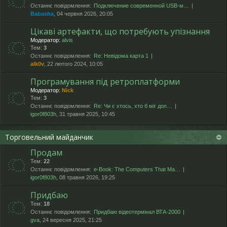
Останнє повідомлення:
Подключение современной USB-м…
Babasha
, 04 червня 2026, 20:05
Цікаві артефакти, що потребують упізнання
Модератор:
alvis
Тем:
3
Останнє повідомлення:
Re: Невідома карта 1
alk0v
, 22 лютого 2024, 10:05
Програмування під ретроплатформи
Модератор:
Nick
Тем:
3
Останнє повідомлення:
Re: Чи є хтось, хто б міг доп…
igor0f803h
, 31 травня 2025, 10:45
Торговельний майданчик
Продам
Тем:
22
Останнє повідомлення:
e-Book: The Computers That Ma…
igor0f803h
, 08 травня 2026, 19:25
Придбаю
Тем:
18
Останнє повідомлення:
Придбаю відеотермінал ВТА-2000
gva
, 24 вересня 2025, 21:25