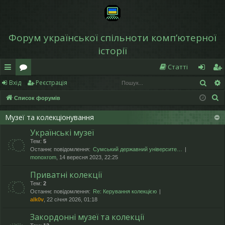
Форум української спільноти компʼютерної
історії
Статті
Пош
Вхід
Реєстрація
в
о
хі
еє
П
Список форумів
и
ру
д
ст
о
дк
м
р
Музеї та колекціонування
ш
Українські музеї
у
и
и
а
Тем:
5
к
й
ці
Останнє повідомлення:
Сумський державний університе…
monoxrom
, 14 вересня 2023, 22:25
д
я
Приватні колекції
ос
Тем:
2
Останнє повідомлення:
Re: Керування колекцією
ту
alk0v
, 22 січня 2026, 01:18
п
Закордонні музеї та колекції