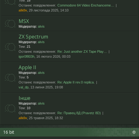
Тем:
18
Останнє повідомлення:
Commodore 64 Video Enchanceme…
alk0v
, 29 листопада 2025, 14:10
MSX
Модератор:
alvis
ZX Spectrum
Модератор:
alvis
Тем:
21
Останнє повідомлення:
Re: Just another ZX Tape Play…
igor0f803h
, 16 лютого 2026, 00:03
Apple II
Модератор:
alvis
Тем:
5
Останнє повідомлення:
Re: Apple II rev.0 replica.
val_dp
, 13 липня 2025, 19:08
Інше
Модератор:
alvis
Тем:
10
Останнє повідомлення:
Re: Правец 8Д (Pravetz 8D)
alk0v
, 25 травня 2025, 18:32
16 bit