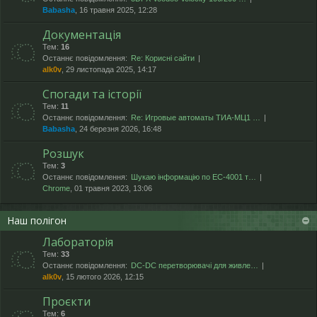
Babasha
, 16 травня 2025, 12:28
Документація
Тем:
16
Останнє повідомлення:
Re: Корисні сайти
alk0v
, 29 листопада 2025, 14:17
Спогади та історії
Тем:
11
Останнє повідомлення:
Re: Игровые автоматы ТИА-МЦ1 …
Babasha
, 24 березня 2026, 16:48
Розшук
Тем:
3
Останнє повідомлення:
Шукаю інформацію по ЕС-4001 т…
Chrome
, 01 травня 2023, 13:06
Наш полігон
Лабораторія
Тем:
33
Останнє повідомлення:
DC-DC перетворювачі для живле…
alk0v
, 15 лютого 2026, 12:15
Проєкти
Тем:
6