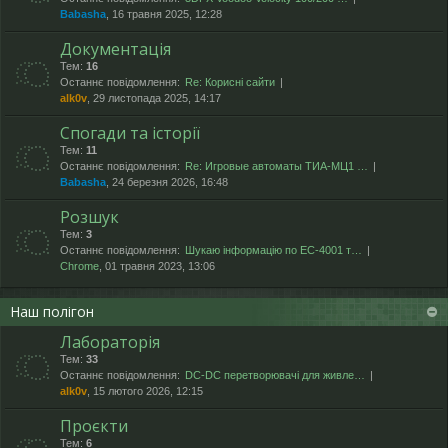
Babasha
, 16 травня 2025, 12:28
Документація
Тем:
16
Останнє повідомлення:
Re: Корисні сайти
alk0v
, 29 листопада 2025, 14:17
Спогади та історії
Тем:
11
Останнє повідомлення:
Re: Игровые автоматы ТИА-МЦ1 …
Babasha
, 24 березня 2026, 16:48
Розшук
Тем:
3
Останнє повідомлення:
Шукаю інформацію по ЕС-4001 т…
Chrome
, 01 травня 2023, 13:06
Наш полігон
Лабораторія
Тем:
33
Останнє повідомлення:
DC-DC перетворювачі для живле…
alk0v
, 15 лютого 2026, 12:15
Проєкти
Тем:
6