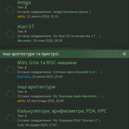
Amiga
Тем:
2
Останнє повідомлення:
Amiga Homebrew games
alk0v
, 12 лютого 2024, 21:41
Atari ST
Тем:
5
Останнє повідомлення:
Re: Atari ST,та митарства з T…
Alexandrx
, 19 січня 2025, 09:36
Інші архітектури та пристрої
Mini, Unix та RISC-машини
Тем:
2
Останнє повідомлення:
Сетевая карта NuvoLink II от …
Babasha
, 10 квітня 2023, 15:43
Інші архітектури
Тем:
4
Останнє повідомлення:
Re: Емуляція Apple Macintosh …
alk0v
, 14 листопада 2025, 23:09
Калькулятори, арифмометри, PDA, HPC
Тем:
1
Останнє повідомлення:
Re: Клавішна ЕОМ "Контакт-2"
OJA
, 04 грудня 2023, 17:47