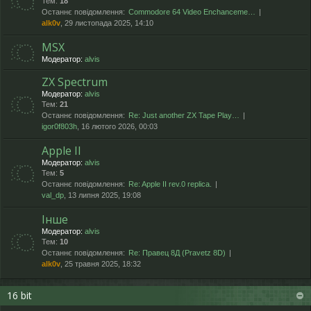
Тем:
18
Останнє повідомлення:
Commodore 64 Video Enchanceme…
alk0v
, 29 листопада 2025, 14:10
MSX
Модератор:
alvis
ZX Spectrum
Модератор:
alvis
Тем:
21
Останнє повідомлення:
Re: Just another ZX Tape Play…
igor0f803h
, 16 лютого 2026, 00:03
Apple II
Модератор:
alvis
Тем:
5
Останнє повідомлення:
Re: Apple II rev.0 replica.
val_dp
, 13 липня 2025, 19:08
Інше
Модератор:
alvis
Тем:
10
Останнє повідомлення:
Re: Правец 8Д (Pravetz 8D)
alk0v
, 25 травня 2025, 18:32
16 bit