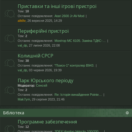
Приставки та інші ігрові пристрої
Тем:
18
Останнє повідомлення:
Atari 2600 Jr AV-Mod
alk0v
, 26 вересня 2025, 14:29
Периферійні пристрої
Тем:
2
Останнє повідомлення:
Монітор МС 6105. Заміна ТДКС-…
val_dp
, 27 липня 2026, 22:08
Колишній СРСР
Тем:
38
Останнє повідомлення:
"Поиск-1" контролер В943.
val_dp
, 03 червня 2026, 19:39
Парк Юрського періоду
Модератор:
Сенсей
Тем:
2
Останнє повідомлення:
Re: Історія винайдення Pointe…
Mak7ym
, 29 серпня 2023, 21:46
Бібліотека
Програмне забезпечення
Тем:
12
Останнє повідомлення:
3DFX Voodoo Velocity 100/200 …