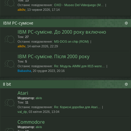
Тем:
13
Останнє повідомлення:
OXO - Museo Del Videojuego (М…
alk0v
, 13 червня 2026, 17:14
IBM PC-сумісне
IBM PC-сумісне. До 2000 року включно
Тем:
27
Останнє повідомлення:
MS-DOS on chip (ROM)
alk0v
, 14 квітня 2026, 22:29
IBM PC-сумісне. Після 2000 року
Тем:
5
Останнє повідомлення:
Re: Модуль AIMM для I815 мате…
Babasha
, 20 грудня 2023, 20:16
8 bit
Atari
Модератор:
alvis
Тем:
11
Останнє повідомлення:
Re: Корисні доробки для Atari…
val_dp
, 03 квітня 2026, 13:04
Commodore
Модератор:
alvis