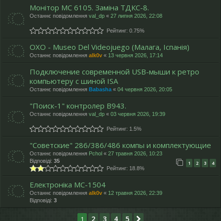
Монітор МС 6105. Заміна ТДКС-8.
Останнє повідомлення
val_dp
«
27 липня 2026, 22:08
Рейтинг: 0.75%
OXO - Museo Del Videojuego (Малага, Іспанія)
Останнє повідомлення
alk0v
«
13 червня 2026, 17:14
Подключение современной USB-мыши к ретро
компьютеру с шиной ISA
Останнє повідомлення
Babasha
«
04 червня 2026, 20:05
"Поиск-1" контролер В943.
Останнє повідомлення
val_dp
«
03 червня 2026, 19:39
Рейтинг: 1.5%
"Cоветские" 286/386/486 компы и комплектующие
Останнє повідомлення
Pchol
«
27 травня 2026, 10:23
Відповіді:
35
1
2
3
4
Рейтинг: 18.8%
Електроніка МС-1504
Останнє повідомлення
alk0v
«
12 травня 2026, 22:39
Відповіді:
3
2
3
4
5
1
Далі