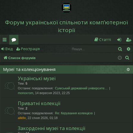
Форум української спільноти компʼютерної
історії
Статті
Пош
Вхід
Реєстрація
в
о
хі
еє
П
Список форумів
и
ру
д
ст
о
дк
м
р
Музеї та колекціонування
ш
Українські музеї
у
и
и
а
Тем:
5
к
й
ці
Останнє повідомлення:
Сумський державний університе…
monoxrom
, 14 вересня 2023, 22:25
д
я
Приватні колекції
ос
Тем:
2
Останнє повідомлення:
Re: Керування колекцією
ту
alk0v
, 22 січня 2026, 01:18
п
Закордонні музеї та колекції