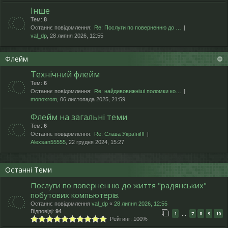
Інше
Тем:
8
Останнє повідомлення:
Re: Послуги по поверненню до …
val_dp
, 28 липня 2026, 12:55
Флейм
Технічний флейм
Тем:
6
Останнє повідомлення:
Re: найдивовижніші поломки ко…
monoxrom
, 06 листопада 2025, 21:59
Флейм на загальні теми
Тем:
6
Останнє повідомлення:
Re: Слава Україні!!!
Alexsan55555
, 22 грудня 2024, 15:27
Останні Теми
Послуги по поверненню до життя "радянських"
побутових компьютерів.
Останнє повідомлення
val_dp
«
28 липня 2026, 12:55
Відповіді:
94
1
7
8
9
10
…
Рейтинг: 100%