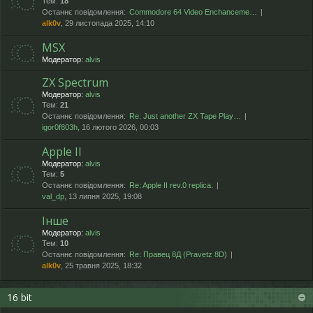
Тем:
18
Останнє повідомлення:
Commodore 64 Video Enchanceme…
alk0v
, 29 листопада 2025, 14:10
MSX
Модератор:
alvis
ZX Spectrum
Модератор:
alvis
Тем:
21
Останнє повідомлення:
Re: Just another ZX Tape Play…
igor0f803h
, 16 лютого 2026, 00:03
Apple II
Модератор:
alvis
Тем:
5
Останнє повідомлення:
Re: Apple II rev.0 replica.
val_dp
, 13 липня 2025, 19:08
Інше
Модератор:
alvis
Тем:
10
Останнє повідомлення:
Re: Правец 8Д (Pravetz 8D)
alk0v
, 25 травня 2025, 18:32
16 bit