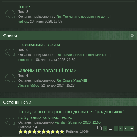
Інше
Тем:
8
Останнє повідомлення:
Re: Послуги по поверненню до …
val_dp
, 28 липня 2026, 12:55
Флейм
Технічний флейм
Тем:
6
Останнє повідомлення:
Re: найдивовижніші поломки ко…
monoxrom
, 06 листопада 2025, 21:59
Флейм на загальні теми
Тем:
6
Останнє повідомлення:
Re: Слава Україні!!!
Alexsan55555
, 22 грудня 2024, 15:27
Останні Теми
Послуги по поверненню до життя "радянських"
побутових компьютерів.
Останнє повідомлення
val_dp
«
28 липня 2026, 12:55
Відповіді:
94
1
7
8
9
10
…
Рейтинг: 100%