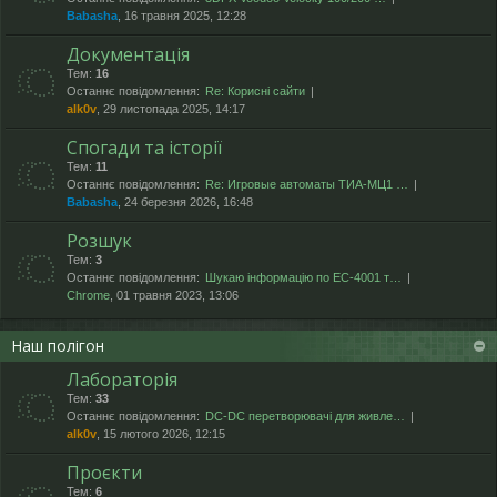
Babasha
, 16 травня 2025, 12:28
Документація
Тем:
16
Останнє повідомлення:
Re: Корисні сайти
alk0v
, 29 листопада 2025, 14:17
Спогади та історії
Тем:
11
Останнє повідомлення:
Re: Игровые автоматы ТИА-МЦ1 …
Babasha
, 24 березня 2026, 16:48
Розшук
Тем:
3
Останнє повідомлення:
Шукаю інформацію по ЕС-4001 т…
Chrome
, 01 травня 2023, 13:06
Наш полігон
Лабораторія
Тем:
33
Останнє повідомлення:
DC-DC перетворювачі для живле…
alk0v
, 15 лютого 2026, 12:15
Проєкти
Тем:
6