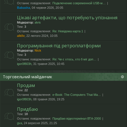
Останнє повідомлення:
Подключение современной USB-м…
Babasha
, 04 червня 2026, 20:05
Цікаві артефакти, що потребують упізнання
Модератор:
alvis
Тем:
3
Останнє повідомлення:
Re: Невідома карта 1
alk0v
, 22 лютого 2024, 10:05
Програмування під ретроплатформи
Модератор:
Nick
Тем:
3
Останнє повідомлення:
Re: Чи є хтось, хто б міг доп…
igor0f803h
, 31 травня 2025, 10:45
Торговельний майданчик
Продам
Тем:
22
Останнє повідомлення:
e-Book: The Computers That Ma…
igor0f803h
, 08 травня 2026, 19:25
Придбаю
Тем:
18
Останнє повідомлення:
Придбаю відеотермінал ВТА-2000
gva
, 24 вересня 2025, 21:25