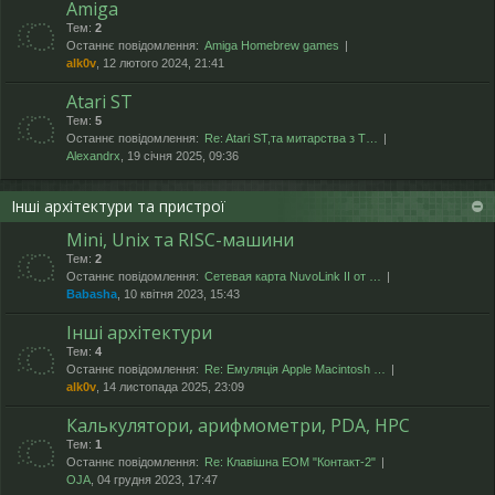
Amiga
Тем:
2
Останнє повідомлення:
Amiga Homebrew games
alk0v
, 12 лютого 2024, 21:41
Atari ST
Тем:
5
Останнє повідомлення:
Re: Atari ST,та митарства з T…
Alexandrx
, 19 січня 2025, 09:36
Інші архітектури та пристрої
Mini, Unix та RISC-машини
Тем:
2
Останнє повідомлення:
Сетевая карта NuvoLink II от …
Babasha
, 10 квітня 2023, 15:43
Інші архітектури
Тем:
4
Останнє повідомлення:
Re: Емуляція Apple Macintosh …
alk0v
, 14 листопада 2025, 23:09
Калькулятори, арифмометри, PDA, HPC
Тем:
1
Останнє повідомлення:
Re: Клавішна ЕОМ "Контакт-2"
OJA
, 04 грудня 2023, 17:47