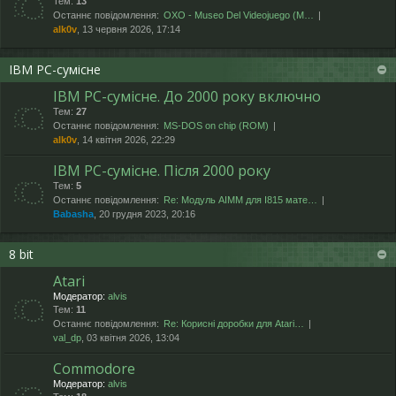
Тем:
13
Останнє повідомлення:
OXO - Museo Del Videojuego (М…
alk0v
, 13 червня 2026, 17:14
IBM PC-сумісне
IBM PC-сумісне. До 2000 року включно
Тем:
27
Останнє повідомлення:
MS-DOS on chip (ROM)
alk0v
, 14 квітня 2026, 22:29
IBM PC-сумісне. Після 2000 року
Тем:
5
Останнє повідомлення:
Re: Модуль AIMM для I815 мате…
Babasha
, 20 грудня 2023, 20:16
8 bit
Atari
Модератор:
alvis
Тем:
11
Останнє повідомлення:
Re: Корисні доробки для Atari…
val_dp
, 03 квітня 2026, 13:04
Commodore
Модератор:
alvis