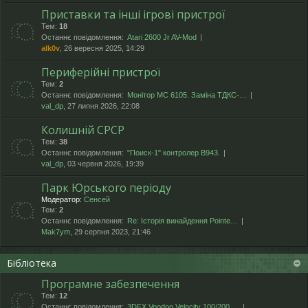
Приставки та інші ігрові пристрої
Тем:
18
Останнє повідомлення:
Atari 2600 Jr AV-Mod
alk0v
, 26 вересня 2025, 14:29
Периферійні пристрої
Тем:
2
Останнє повідомлення:
Монітор МС 6105. Заміна ТДКС-…
val_dp
, 27 липня 2026, 22:08
Колишній СРСР
Тем:
38
Останнє повідомлення:
"Поиск-1" контролер В943.
val_dp
, 03 червня 2026, 19:39
Парк Юрського періоду
Модератор:
Сенсей
Тем:
2
Останнє повідомлення:
Re: Історія винайдення Pointe…
Mak7ym
, 29 серпня 2023, 21:46
Бібліотека
Програмне забезпечення
Тем:
12
Останнє повідомлення:
3DFX Voodoo Velocity 100/200 …