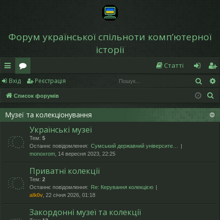
Форум української спільноти компʼютерної
історії
Статті
Пош
Вхід
Реєстрація
в
о
хі
еє
П
Список форумів
и
ру
д
ст
о
дк
м
р
Музеї та колекціонування
ш
Українські музеї
у
и
и
а
Тем:
5
к
й
ці
Останнє повідомлення:
Сумський державний університе…
monoxrom
, 14 вересня 2023, 22:25
д
я
Приватні колекції
ос
Тем:
2
Останнє повідомлення:
Re: Керування колекцією
ту
alk0v
, 22 січня 2026, 01:18
п
Закордонні музеї та колекції