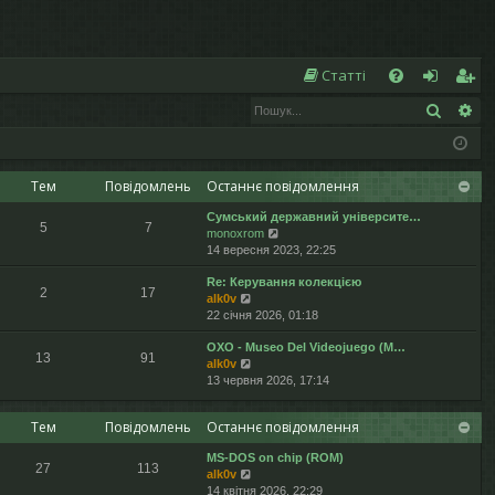
Ш
Статті
Пошук
Ро
Д
хі
еє
о
д
ст
п
р
Тем
Повідомлень
Останнє повідомлення
Сумський державний університе…
о
а
5
7
П
monoxrom
е
14 вересня 2023, 22:25
м
ці
р
Re: Керування колекцією
е
ог
я
2
17
П
alk0v
г
е
22 січня 2026, 01:18
л
а
р
я
OXO - Museo Del Videojuego (М…
е
н
13
91
П
alk0v
г
у
е
13 червня 2026, 17:14
л
т
р
я
и
е
н
о
Тем
Повідомлень
Останнє повідомлення
г
у
с
л
т
т
MS-DOS on chip (ROM)
я
и
а
27
113
П
alk0v
н
о
н
е
14 квітня 2026, 22:29