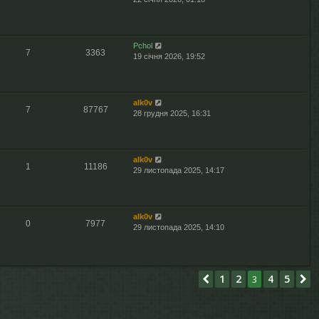
д
я
о
о
в
м
і
л
д
е
Pchol
7
3363
о
н
19 січня 2026, 19:52
м
н
л
я
е
н
alk0v
н
7
87767
28 грудня 2025, 16:31
я
alk0v
1
11186
29 листопада 2025, 14:17
alk0v
0
7977
29 листопада 2025, 14:10
1
2
4
5
Поперед.
3
Д