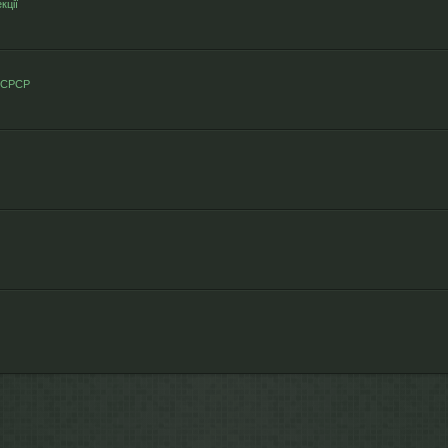
кції
 СРСР