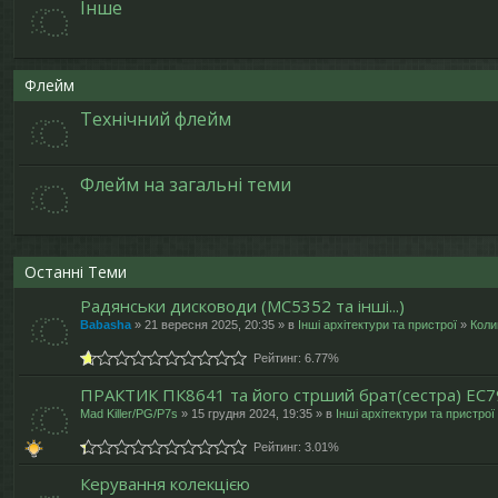
Інше
Флейм
Технічний флейм
Флейм на загальні теми
Останні Теми
Радянськи дисководи (МС5352 та інші...)
Babasha
» 21 вересня 2025, 20:35 » в
Інші архітектури та пристрої
»
Коли
Рейтинг: 6.77%
ПРАКТИК ПК8641 та його стрший брат(сестра) ЕС7
Mad Killer/PG/P7s
» 15 грудня 2024, 19:35 » в
Інші архітектури та пристрої
Рейтинг: 3.01%
Керування колекцією