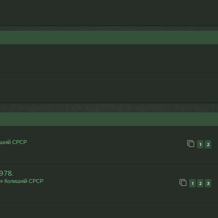
шній СРСР
1
2
978.
»
Колишній СРСР
1
2
3