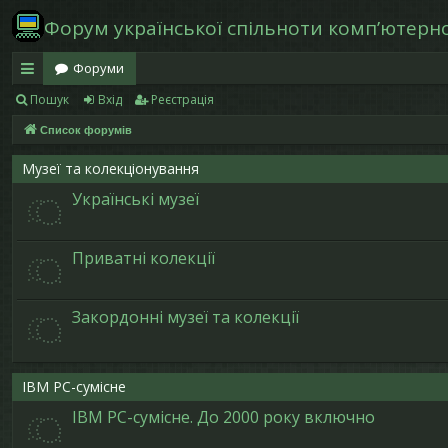
Форум української спільноти компʼютерної
Форуми
Пошук
Вхід
Реєстрація
в
Список форумів
и
дк
Музеї та колекціонування
Українські музеї
и
й
Приватні колекції
д
ос
Закордонні музеї та колекції
ту
п
IBM PC-сумісне
IBM PC-сумісне. До 2000 року включно