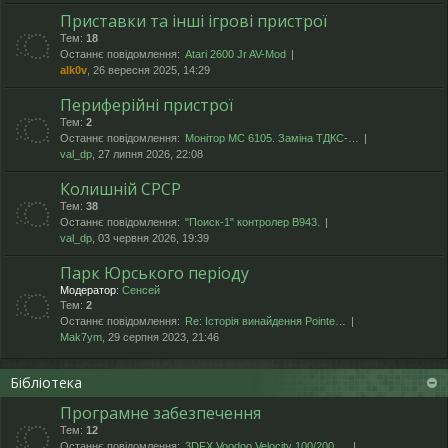
Приставки та інші ігрові пристрої
Тем:
18
Останнє повідомлення:
Atari 2600 Jr AV-Mod
alk0v
, 26 вересня 2025, 14:29
Периферійні пристрої
Тем:
2
Останнє повідомлення:
Монітор МС 6105. Заміна ТДКС-…
val_dp
, 27 липня 2026, 22:08
Колишній СРСР
Тем:
38
Останнє повідомлення:
"Поиск-1" контролер В943.
val_dp
, 03 червня 2026, 19:39
Парк Юрського періоду
Модератор:
Сенсей
Тем:
2
Останнє повідомлення:
Re: Історія винайдення Pointe…
Mak7ym
, 29 серпня 2023, 21:46
Бібліотека
Програмне забезпечення
Тем:
12
Останнє повідомлення:
3DFX Voodoo Velocity 100/200 …