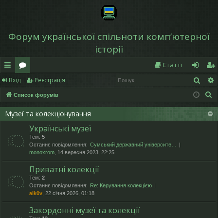
Форум української спільноти компʼютерної
історії
Статті
Пош
Вхід
Реєстрація
в
о
хі
еє
П
Список форумів
и
ру
д
ст
о
дк
м
р
Музеї та колекціонування
ш
Українські музеї
у
и
и
а
Тем:
5
к
й
ці
Останнє повідомлення:
Сумський державний університе…
monoxrom
, 14 вересня 2023, 22:25
д
я
Приватні колекції
ос
Тем:
2
Останнє повідомлення:
Re: Керування колекцією
ту
alk0v
, 22 січня 2026, 01:18
п
Закордонні музеї та колекції