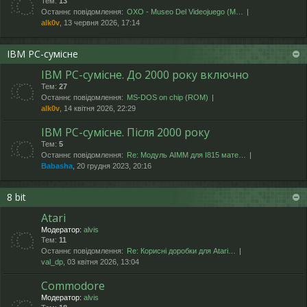
Тем:
13
Останнє повідомлення:
OXO - Museo Del Videojuego (М…
alk0v
, 13 червня 2026, 17:14
IBM PC-сумісне
IBM PC-сумісне. До 2000 року включно
Тем:
27
Останнє повідомлення:
MS-DOS on chip (ROM)
alk0v
, 14 квітня 2026, 22:29
IBM PC-сумісне. Після 2000 року
Тем:
5
Останнє повідомлення:
Re: Модуль AIMM для I815 мате…
Babasha
, 20 грудня 2023, 20:16
8 bit
Atari
Модератор:
alvis
Тем:
11
Останнє повідомлення:
Re: Корисні доробки для Atari…
val_dp
, 03 квітня 2026, 13:04
Commodore
Модератор:
alvis