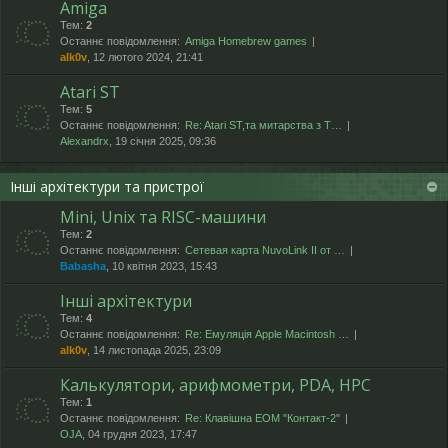
Amiga
Тем:
2
Останнє повідомлення:
Amiga Homebrew games
alk0v
, 12 лютого 2024, 21:41
Atari ST
Тем:
5
Останнє повідомлення:
Re: Atari ST,та митарства з T…
Alexandrx
, 19 січня 2025, 09:36
Інші архітектури та пристрої
Mini, Unix та RISC-машини
Тем:
2
Останнє повідомлення:
Сетевая карта NuvoLink II от …
Babasha
, 10 квітня 2023, 15:43
Інші архітектури
Тем:
4
Останнє повідомлення:
Re: Емуляція Apple Macintosh …
alk0v
, 14 листопада 2025, 23:09
Калькулятори, арифмометри, PDA, HPC
Тем:
1
Останнє повідомлення:
Re: Клавішна ЕОМ "Контакт-2"
OJA
, 04 грудня 2023, 17:47