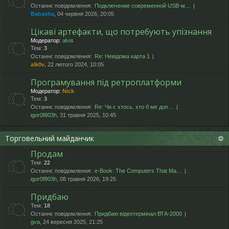
Останнє повідомлення:
Подключение современной USB-м…
Babasha
, 04 червня 2026, 20:05
Цікаві артефакти, що потребують упізнання
Модератор:
alvis
Тем:
3
Останнє повідомлення:
Re: Невідома карта 1
alk0v
, 22 лютого 2024, 10:05
Програмування під ретроплатформи
Модератор:
Nick
Тем:
3
Останнє повідомлення:
Re: Чи є хтось, хто б міг доп…
igor0f803h
, 31 травня 2025, 10:45
Торговельний майданчик
Продам
Тем:
22
Останнє повідомлення:
e-Book: The Computers That Ma…
igor0f803h
, 08 травня 2026, 19:25
Придбаю
Тем:
18
Останнє повідомлення:
Придбаю відеотермінал ВТА-2000
gva
, 24 вересня 2025, 21:25