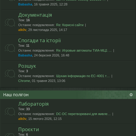
Babasha
, 16 травня 2025, 12:28
Документація
Тем:
16
Останнє повідомлення:
Re: Корисні сайти
alk0v
, 29 листопада 2025, 14:17
Спогади та історії
Тем:
11
Останнє повідомлення:
Re: Игровые автоматы ТИА-МЦ1 …
Babasha
, 24 березня 2026, 16:48
Розшук
Тем:
3
Останнє повідомлення:
Шукаю інформацію по ЕС-4001 т…
Chrome
, 01 травня 2023, 13:06
Наш полігон
Лабораторія
Тем:
33
Останнє повідомлення:
DC-DC перетворювачі для живле…
alk0v
, 15 лютого 2026, 12:15
Проєкти
Тем:
6