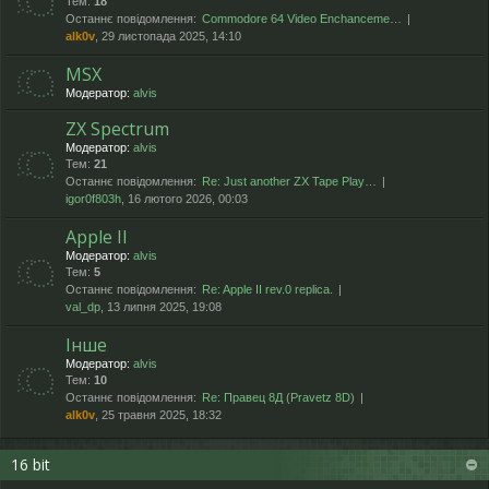
Тем:
18
Останнє повідомлення:
Commodore 64 Video Enchanceme…
alk0v
, 29 листопада 2025, 14:10
MSX
Модератор:
alvis
ZX Spectrum
Модератор:
alvis
Тем:
21
Останнє повідомлення:
Re: Just another ZX Tape Play…
igor0f803h
, 16 лютого 2026, 00:03
Apple II
Модератор:
alvis
Тем:
5
Останнє повідомлення:
Re: Apple II rev.0 replica.
val_dp
, 13 липня 2025, 19:08
Інше
Модератор:
alvis
Тем:
10
Останнє повідомлення:
Re: Правец 8Д (Pravetz 8D)
alk0v
, 25 травня 2025, 18:32
16 bit