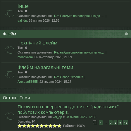
Інше
Тем:
8
Останнє повідомлення:
Re: Послуги по поверненню до …
val_dp
, 28 липня 2026, 12:55
Флейм
Технічний флейм
Тем:
6
Останнє повідомлення:
Re: найдивовижніші поломки ко…
monoxrom
, 06 листопада 2025, 21:59
Флейм на загальні теми
Тем:
6
Останнє повідомлення:
Re: Слава Україні!!!
Alexsan55555
, 22 грудня 2024, 15:27
Останні Теми
Послуги по поверненню до життя "радянських"
побутових компьютерів.
Останнє повідомлення
val_dp
«
28 липня 2026, 12:55
Відповіді:
94
1
7
8
9
10
…
Рейтинг: 100%