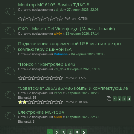
Монітор МС 6105. Заміна ТДКС-8.
Останнє повідомлення
val_dp
«
27 липня 2026, 22:08
Рейтинг: 0.75%
OXO - Museo Del Videojuego (Малага, Іспанія)
Останнє повідомлення
alk0v
«
13 червня 2026, 17:14
Подключение современной USB-мыши к ретро
компьютеру с шиной ISA
Останнє повідомлення
Babasha
«
04 червня 2026, 20:05
"Поиск-1" контролер В943.
Останнє повідомлення
val_dp
«
03 червня 2026, 19:39
Рейтинг: 1.5%
"Cоветские" 286/386/486 компы и комплектующие
Останнє повідомлення
Pchol
«
27 травня 2026, 10:23
Відповіді:
35
1
2
3
4
Рейтинг: 18.8%
Електроніка МС-1504
Останнє повідомлення
alk0v
«
12 травня 2026, 22:39
Відповіді:
3
2
3
4
5
1
Далі