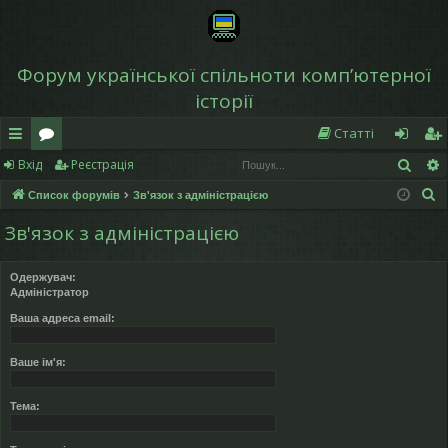
Форум української спільноти компʼютерної
історії
Статті
Пош
Вхід
Реєстрація
в
о
хі
еє
П
Список форумів
Зв'язок з адміністрацією
и
ру
д
ст
о
Зв'язок з адміністрацією
дк
м
р
ш
у
и
и
а
Одержувач:
к
Адміністратор
й
ці
Ваша адреса email:
д
я
ос
Ваше ім'я:
ту
Тема:
п