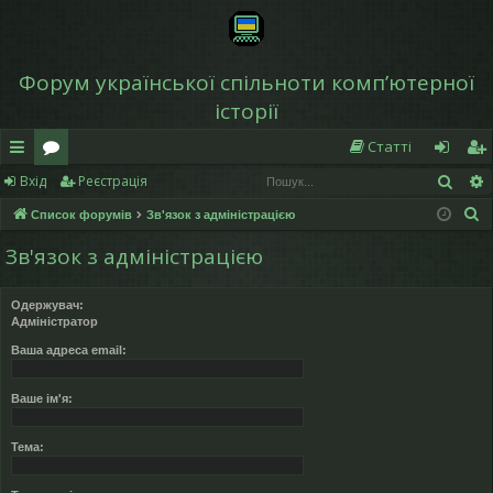
Форум української спільноти компʼютерної
історії
Статті
Пош
Вхід
Реєстрація
в
о
хі
еє
П
Список форумів
Зв'язок з адміністрацією
и
ру
д
ст
о
Зв'язок з адміністрацією
дк
м
р
ш
у
и
и
а
Одержувач:
к
Адміністратор
й
ці
Ваша адреса email:
д
я
ос
Ваше ім'я:
ту
Тема:
п