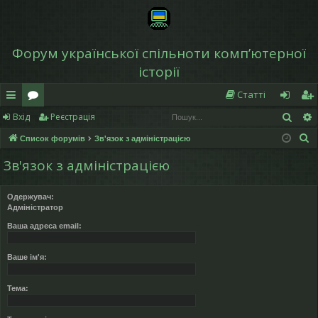
Форум української спільноти компʼютерної
історії
Статті
Пош
Вхід
Реєстрація
в
о
хі
еє
П
Список форумів
Зв'язок з адміністрацією
и
ру
д
ст
о
Зв'язок з адміністрацією
дк
м
р
ш
у
и
и
а
Одержувач:
к
Адміністратор
й
ці
Ваша адреса email:
д
я
ос
Ваше ім'я:
ту
Тема:
п