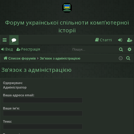
Форум української спільноти компʼютерної
історії
Статті
Пош
Вхід
Реєстрація
в
о
хі
еє
П
Список форумів
Зв'язок з адміністрацією
и
ру
д
ст
о
Зв'язок з адміністрацією
дк
м
р
ш
у
и
и
а
Одержувач:
к
Адміністратор
й
ці
Ваша адреса email:
д
я
ос
Ваше ім'я:
ту
Тема:
п