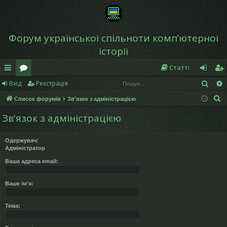
Форум української спільноти компʼютерної
історії
Статті
Пош
Вхід
Реєстрація
в
о
хі
еє
П
Список форумів
Зв'язок з адміністрацією
и
ру
д
ст
о
Зв'язок з адміністрацією
дк
м
р
ш
у
и
и
а
Одержувач:
к
Адміністратор
й
ці
Ваша адреса email:
д
я
ос
Ваше ім'я:
ту
Тема:
п