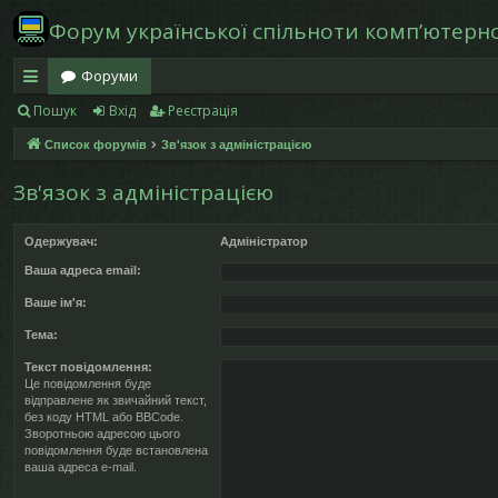
Форум української спільноти компʼютерної
Форуми
Пошук
Вхід
Реєстрація
в
Список форумів
Зв'язок з адміністрацією
и
дк
Зв'язок з адміністрацією
и
Одержувач:
Адміністратор
й
Ваша адреса email:
д
Ваше ім'я:
ос
Тема:
ту
Текст повідомлення:
Це повідомлення буде
відправлене як звичайний текст,
п
без коду HTML або BBCode.
Зворотньою адресою цього
повідомлення буде встановлена
ваша адреса e-mail.