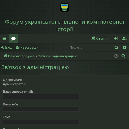
Форум української спільноти компʼютерної
історії
Статті
Пош
Вхід
Реєстрація
в
о
хі
еє
П
Список форумів
Зв'язок з адміністрацією
и
ру
д
ст
о
Зв'язок з адміністрацією
дк
м
р
ш
у
и
и
а
Одержувач:
к
Адміністратор
й
ці
Ваша адреса email:
д
я
ос
Ваше ім'я:
ту
Тема:
п