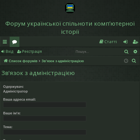
Форум української спільноти компʼютерної
історії
Статті
Пош
Вхід
Реєстрація
в
о
хі
еє
П
Список форумів
Зв'язок з адміністрацією
и
ру
д
ст
о
Зв'язок з адміністрацією
дк
м
р
ш
у
и
и
а
Одержувач:
к
Адміністратор
й
ці
Ваша адреса email:
д
я
ос
Ваше ім'я:
ту
Тема:
п