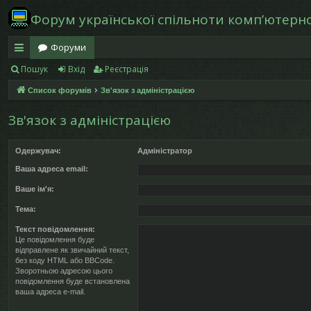
Форум української спільноти компʼютерної
Форуми
Пошук
Вхід
Реєстрація
в
Список форумів
Зв'язок з адміністрацією
и
дк
Зв'язок з адміністрацією
и
Одержувач:
Адміністратор
й
Ваша адреса email:
д
Ваше ім'я:
ос
Тема:
ту
Текст повідомлення:
Це повідомлення буде
відправлене як звичайний текст,
п
без коду HTML або BBCode.
Зворотньою адресою цього
повідомлення буде встановлена
ваша адреса e-mail.