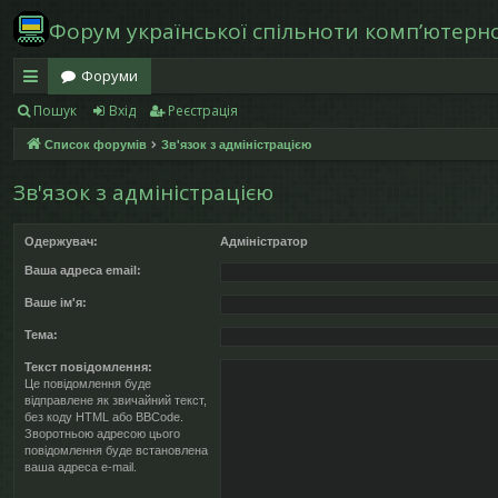
Форум української спільноти компʼютерної
Форуми
Пошук
Вхід
Реєстрація
в
Список форумів
Зв'язок з адміністрацією
и
дк
Зв'язок з адміністрацією
и
Одержувач:
Адміністратор
й
Ваша адреса email:
д
Ваше ім'я:
ос
Тема:
ту
Текст повідомлення:
Це повідомлення буде
відправлене як звичайний текст,
п
без коду HTML або BBCode.
Зворотньою адресою цього
повідомлення буде встановлена
ваша адреса e-mail.