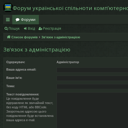
Форум української спільноти компʼютерної
Форуми
Пошук
Вхід
Реєстрація
в
Список форумів
Зв'язок з адміністрацією
и
дк
Зв'язок з адміністрацією
и
Одержувач:
Адміністратор
й
Ваша адреса email:
д
Ваше ім'я:
ос
Тема:
ту
Текст повідомлення:
Це повідомлення буде
відправлене як звичайний текст,
п
без коду HTML або BBCode.
Зворотньою адресою цього
повідомлення буде встановлена
ваша адреса e-mail.