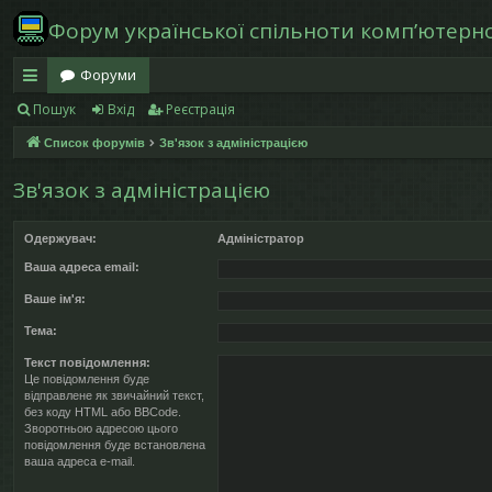
Форум української спільноти компʼютерної
Форуми
Пошук
Вхід
Реєстрація
в
Список форумів
Зв'язок з адміністрацією
и
дк
Зв'язок з адміністрацією
и
Одержувач:
Адміністратор
й
Ваша адреса email:
д
Ваше ім'я:
ос
Тема:
ту
Текст повідомлення:
Це повідомлення буде
відправлене як звичайний текст,
п
без коду HTML або BBCode.
Зворотньою адресою цього
повідомлення буде встановлена
ваша адреса e-mail.