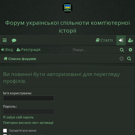
Форум української спільноти компʼютерної
історії
Статті
Пош
Вхід
Реєстрація
в
о
хі
еє
П
Список форумів
и
ру
д
ст
о
дк
м
р
ш
Ви повинні бути авторизовані для перегляду
у
и
и
а
профілів.
к
й
ці
Ім'я користувача:
д
я
Пароль:
ос
Я забув свій пароль
ту
Повторно вислати лист активації
п
Запам'ятати мене