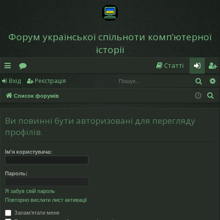
Форум української спільноти компʼютерної
історії
Статті
Пош
Вхід
Реєстрація
в
о
хі
еє
П
Список форумів
и
ру
д
ст
о
дк
м
р
ш
Ви повинні бути авторизовані для перегляду
у
и
и
а
профілів.
к
й
ці
Ім'я користувача:
д
я
Пароль:
ос
Я забув свій пароль
ту
Повторно вислати лист активації
п
Запам'ятати мене