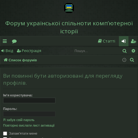
Форум української спільноти компʼютерної
історії
Статті
Пош
Вхід
Реєстрація
в
о
хі
еє
П
Список форумів
и
ру
д
ст
о
дк
м
р
ш
Ви повинні бути авторизовані для перегляду
у
и
и
а
профілів.
к
й
ці
Ім'я користувача:
д
я
Пароль:
ос
Я забув свій пароль
ту
Повторно вислати лист активації
п
Запам'ятати мене