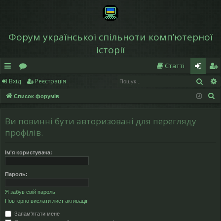
Форум української спільноти компʼютерної
історії
Статті
Пош
Вхід
Реєстрація
в
о
хі
еє
П
Список форумів
и
ру
д
ст
о
дк
м
р
ш
Ви повинні бути авторизовані для перегляду
у
и
и
а
профілів.
к
й
ці
Ім'я користувача:
д
я
Пароль:
ос
Я забув свій пароль
ту
Повторно вислати лист активації
п
Запам'ятати мене