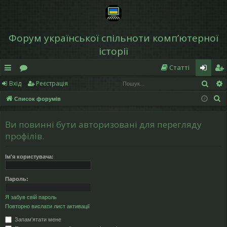
Форум української спільноти компʼютерної
історії
Статті
Пош
Вхід
Реєстрація
в
о
хі
еє
П
Список форумів
и
ру
д
ст
о
дк
м
р
ш
Ви повинні бути авторизовані для перегляду
у
и
и
а
профілів.
к
й
ці
Ім'я користувача:
д
я
Пароль:
ос
Я забув свій пароль
ту
Повторно вислати лист активації
п
Запам'ятати мене