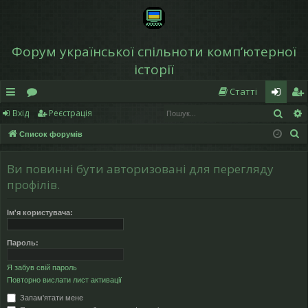
Форум української спільноти компʼютерної
історії
Статті
Пош
Вхід
Реєстрація
в
о
хі
еє
П
Список форумів
и
ру
д
ст
о
дк
м
р
ш
Ви повинні бути авторизовані для перегляду
у
и
и
а
профілів.
к
й
ці
Ім'я користувача:
д
я
Пароль:
ос
Я забув свій пароль
ту
Повторно вислати лист активації
п
Запам'ятати мене