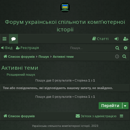
Форум української спільноти компʼютерної
історії
Статті
Пош
Вхід
Реєстрація
в
о
хі
еє
П
Список форумів
Пошук
Активні теми
и
ру
д
ст
о
Активні теми
дк
м
р
ш
Розширений пошук
у
и
и
а
Пошук дав 0 результатів • Сторінка
1
з
1
к
й
ці
Тем або повідомлень, які відповідають вашому запиту, не знайдено.
д
я
Пошук дав 0 результатів • Сторінка
1
з
1
Перейти
ос
ту
Список форумів
Зв'язок з адміністрацією
п
Українська спільнота компʼютерної історії, 2023