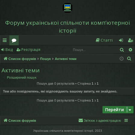
Форум української спільноти компʼютерної
історії
Статті
Пош
Вхід
Реєстрація
в
о
хі
еє
П
Список форумів
Пошук
Активні теми
и
ру
д
ст
о
Активні теми
дк
м
р
ш
Розширений пошук
у
и
и
а
Пошук дав 0 результатів • Сторінка
1
з
1
к
й
ці
Тем або повідомлень, які відповідають вашому запиту, не знайдено.
д
я
Пошук дав 0 результатів • Сторінка
1
з
1
Перейти
ос
ту
Список форумів
Зв'язок з адміністрацією
п
Українська спільнота компʼютерної історії, 2023