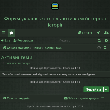
Форум української спільноти компʼютерної
історії
Статті
Пош
Вхід
Реєстрація
в
о
хі
еє
П
Список форумів
Пошук
Активні теми
и
ру
д
ст
о
Активні теми
дк
м
р
ш
Розширений пошук
у
и
и
а
Пошук дав 0 результатів • Сторінка
1
з
1
к
й
ці
Тем або повідомлень, які відповідають вашому запиту, не знайдено.
д
я
Пошук дав 0 результатів • Сторінка
1
з
1
Перейти
ос
ту
Список форумів
Зв'язок з адміністрацією
п
Українська спільнота компʼютерної історії, 2023