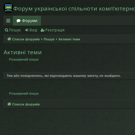
Форум української спільноти компʼютерної
Форуми
Пошук
Вхід
Реєстрація
в
Список форумів
Пошук
Активні теми
и
дк
Активні теми
Розширений пошук
и
й
Тем або повідомлень, які відповідають вашому запиту, не знайдено.
д
ос
Розширений пошук
ту
Список форумів
п