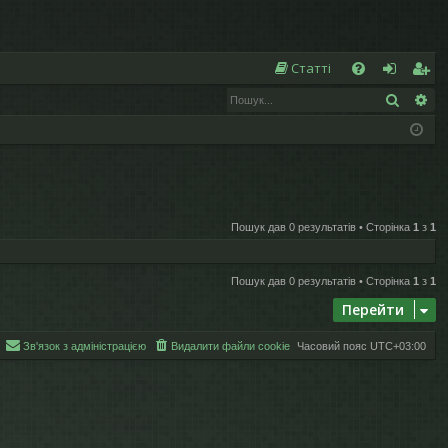
Ш
Статті
Пошук
Ро
Д
хі
еє
о
д
ст
п
р
о
а
Пошук дав 0 результатів • Сторінка
1
з
1
м
ці
ог
я
Пошук дав 0 результатів • Сторінка
1
з
1
а
Перейти
Зв'язок з адміністрацією
Видалити файли cookie
Часовий пояс
UTC+03:00