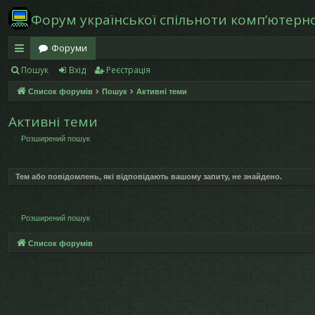
Форум української спільноти компʼютерної
Форуми
Пошук
Вхід
Реєстрація
в
Список форумів
Пошук
Активні теми
и
дк
Активні теми
Розширений пошук
и
й
Тем або повідомлень, які відповідають вашому запиту, не знайдено.
д
ос
Розширений пошук
ту
Список форумів
п