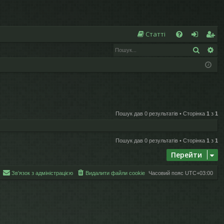
Ш
Статті
Пошук
Ро
Д
хі
еє
о
д
ст
п
р
о
а
Пошук дав 0 результатів • Сторінка
1
з
1
м
ці
ог
я
Пошук дав 0 результатів • Сторінка
1
з
1
а
Перейти
Зв'язок з адміністрацією
Видалити файли cookie
Часовий пояс
UTC+03:00