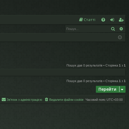
Ш
Статті
Пошук
Ро
Д
хі
еє
о
д
ст
п
р
о
а
Пошук дав 0 результатів • Сторінка
1
з
1
м
ці
ог
я
Пошук дав 0 результатів • Сторінка
1
з
1
а
Перейти
Зв'язок з адміністрацією
Видалити файли cookie
Часовий пояс
UTC+03:00