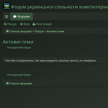
Форум української спільноти компʼютерної
Форуми
Пошук
Вхід
Реєстрація
в
Список форумів
Пошук
Активні теми
и
дк
Активні теми
Розширений пошук
и
й
Тем або повідомлень, які відповідають вашому запиту, не знайдено.
д
ос
Розширений пошук
ту
Список форумів
п