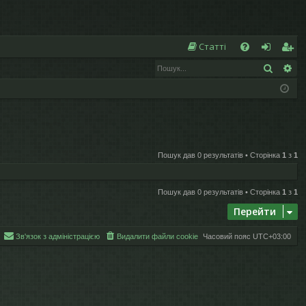
Ш
Статті
Пошук
Ро
Д
хі
еє
о
д
ст
п
р
о
а
Пошук дав 0 результатів • Сторінка
1
з
1
м
ці
ог
я
Пошук дав 0 результатів • Сторінка
1
з
1
а
Перейти
Зв'язок з адміністрацією
Видалити файли cookie
Часовий пояс
UTC+03:00