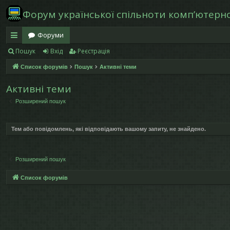
Форум української спільноти компʼютерної
Форуми
Пошук
Вхід
Реєстрація
в
Список форумів
Пошук
Активні теми
и
дк
Активні теми
Розширений пошук
и
й
Тем або повідомлень, які відповідають вашому запиту, не знайдено.
д
ос
Розширений пошук
ту
Список форумів
п